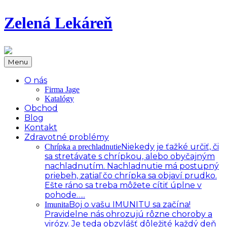
Zelená Lekáreň
Menu
O nás
Firma Jage
Katalógy
Obchod
Blog
Kontakt
Zdravotné problémy
Niekedy je ťažké určiť, či
Chrípka a prechladnutie
sa stretávate s chrípkou, alebo obyčajným
nachladnutím. Nachladnutie má postupný
priebeh, zatiaľ čo chrípka sa objaví prudko.
Ešte ráno sa treba môžete cítiť úplne v
pohode…..
Boj o vašu IMUNITU sa začína!
Imunita
Pravidelne nás ohrozujú rôzne choroby a
virózy. Je teda obzvlášť dôležité každý deň