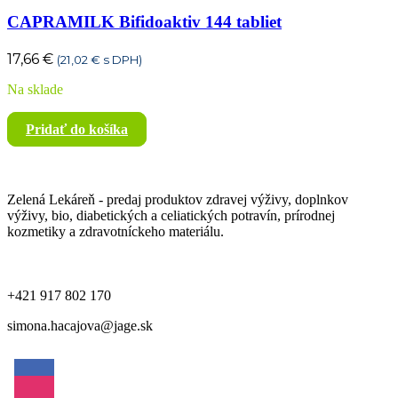
CAPRAMILK Bifidoaktiv 144 tabliet
17,66
€
(
21,02
€
s DPH)
Na sklade
Pridať do košíka
Zelená Lekáreň - predaj produktov zdravej výživy, doplnkov
výživy, bio, diabetických a celiatických potravín, prírodnej
kozmetiky a zdravotníckeho materiálu.
+421 917 802 170
simona.hacajova@jage.sk