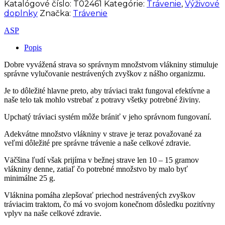
Katalógové číslo:
T02461
Kategórie:
Trávenie
,
Výživové
150
doplnky
Značka:
Trávenie
g
ASP
Popis
Dobre vyvážená strava so správnym množstvom vlákniny stimuluje
správne vylučovanie nestrávených zvyškov z nášho organizmu.
Je to dôležité hlavne preto, aby tráviaci trakt fungoval efektívne a
naše telo tak mohlo vstrebať z potravy všetky potrebné živiny.
Upchatý tráviaci systém môže brániť v jeho správnom fungovaní.
Adekvátne množstvo vlákniny v strave je teraz považované za
veľmi dôležité pre správne trávenie a naše celkové zdravie.
Väčšina ľudí však prijíma v bežnej strave len 10 – 15 gramov
vlákniny denne, zatiaľ čo potrebné množstvo by malo byť
minimálne 25 g.
Vláknina pomáha zlepšovať priechod nestrávených zvyškov
tráviacim traktom, čo má vo svojom konečnom dôsledku pozitívny
vplyv na naše celkové zdravie.