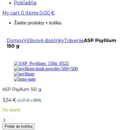
Pokladňa
My cart
0
Items
0,00
€
Žiadne produkty v košíku.
Domov
Výživové doplnky
Trávenie
ASP Psyllium
150 g
ASP Psyllium 150 g
3,54
€
4,21
€
(
s DPH)
Na sklade
množstvo
ASP
Pridať do košíka
Psyllium