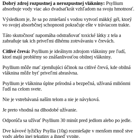
Dobrý zdroj rozpustnej a nerozpustnej vlákniny:
Psyllium
absorbuje vody viac ako dvadsaťkrát vzhľadom na svoju hmotnosť.
Výsledkom je, že sa po zmiešaní s vodou vytvorí mäkký gél, ktorý
vo svojej absorbčnej schopnosti pokračuje ešte v tráviacom trakte.
Táto skutočnosť napomáha odstraňovať toxické látky z tela a
zabraňuje tak ich priveľmi dlhému zotrvávaniu v črevách.
Citlivé črevá:
Psyllium je ideálnym zdrojom vlákniny pre ľudí,
ktorí majú problémy so znášanlivosťou obilnej vlákniny.
Psyllium môže mať zjemňujúci účinok na citlivé črevá, kde obilná
vláknina môže byť priveľmi abrasívna.
Psyllium je vláknina úplne prírodná a bezpečná, užívaná miliónmi
ľudí na celom svete.
Nie je vstrebávaná naším telom a nie je návyková.
Je preto vhodná na dlhodobé užívanie.
Odporúča sa užívať Psyllium 30 minút pred jedlom alebo po jedle.
Dve kávové lyžičky Psyllia (10g) rozmiešajte v menšom množ stve
vody alebo inej tekutiny a ihneď vypite.