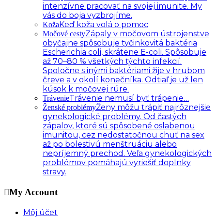
intenzívne pracovať na svojej imunite. My
vás do boja vyzbrojíme.
Keď koža volá o pomoc
Koža
Zápaly v močovom ústrojenstve
Močové cesty
obyčajne spôsobuje tyčinkovitá baktéria
Escherichia coli, skrátene E-coli. Spôsobuje
až 70–80 % všetkých týchto infekcií.
Spoločne s inými baktériami žije v hrubom
čreve a v okolí konečníka. Odtiaľ je už len
kúsok k močovej rúre.
Trávenie nemusí byť trápenie…
Trávenie
Ženy môžu trápiť najrôznejšie
Ženské problémy
gynekologické problémy. Od častých
zápalov, ktoré sú spôsobené oslabenou
imunitou, cez nedostatočnou chuť na sex
až po bolestivú menštruáciu alebo
nepríjemný prechod. Veľa gynekologických
problémov pomáhajú vyriešiť doplnky
stravy.
My Account
Môj účet