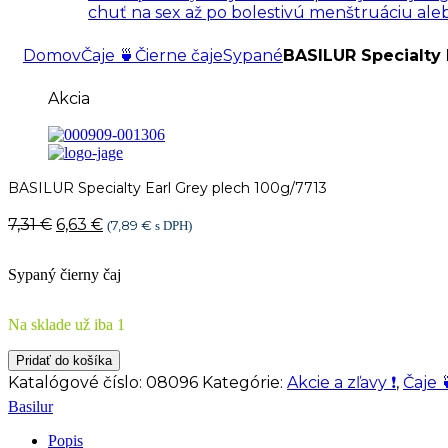
chuť na sex až po bolestivú menštruáciu al
Domov
Čaje 🍵
Čierne čaje
Sypané
BASILUR Specialty 
Akcia
BASILUR Specialty Earl Grey plech 100g/7713
Pôvodná
Aktuálna
7,31
€
6,63
€
7,89
€
(
s DPH)
cena
cena
bola:
je:
Sypaný čierny čaj
7,31 €.
6,63 €.
Na sklade už iba 1
množstvo
Pridať do košíka
BASILUR
Katalógové číslo:
08096
Kategórie:
Akcie a zľavy ❗
,
Čaje 
Specialty
Basilur
Earl
Grey
Popis
plech