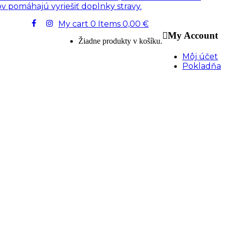
 pomáhajú vyriešiť doplnky stravy.
My cart
0
Items
0,00
€
My Account
Žiadne produkty v košíku.
Môj účet
Pokladňa