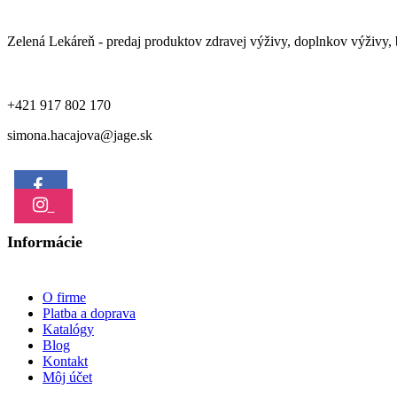
Zelená Lekáreň - predaj produktov zdravej výživy, doplnkov výživy, b
+421 917 802 170
simona.hacajova@jage.sk
Informácie
O firme
Platba a doprava
Katalógy
Blog
Kontakt
Môj účet