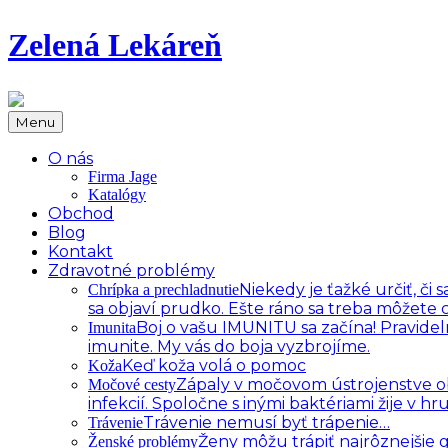
Zelená Lekáreň
Menu
O nás
Firma Jage
Katalógy
Obchod
Blog
Kontakt
Zdravotné problémy
Niekedy je ťažké určiť, č
Chrípka a prechladnutie
sa objaví prudko. Ešte ráno sa treba môžete c
Boj o vašu IMUNITU sa začína! Pravidel
Imunita
imunite. My vás do boja vyzbrojíme.
Keď koža volá o pomoc
Koža
Zápaly v močovom ústrojenstve oby
Močové cesty
infekcií. Spoločne s inými baktériami žije v 
Trávenie nemusí byť trápenie…
Trávenie
Ženy môžu trápiť najrôznejšie
Ženské problémy