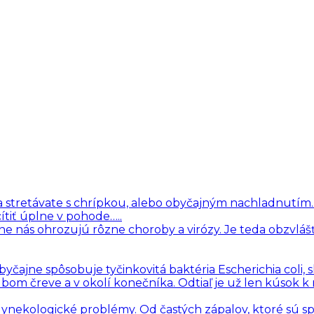
i sa stretávate s chrípkou, alebo obyčajným nachladnutím
ítiť úplne v pohode…..
ne nás ohrozujú rôzne choroby a virózy. Je teda obzvlášť
čajne spôsobuje tyčinkovitá baktéria Escherichia coli, 
hrubom čreve a v okolí konečníka. Odtiaľ je už len kúsok k
 gynekologické problémy. Od častých zápalov, ktoré sú