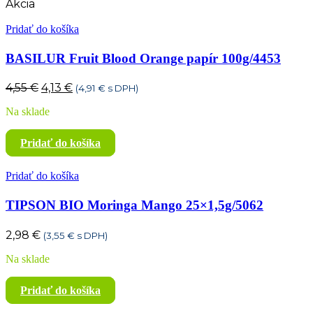
Akcia
Pridať do košíka
BASILUR Fruit Blood Orange papír 100g/4453
Pôvodná
Aktuálna
4,55
€
4,13
€
(
4,91
€
s DPH)
cena
cena
Na sklade
bola:
je:
4,55 €.
4,13 €.
Pridať do košíka
Pridať do košíka
TIPSON BIO Moringa Mango 25×1,5g/5062
2,98
€
(
3,55
€
s DPH)
Na sklade
Pridať do košíka