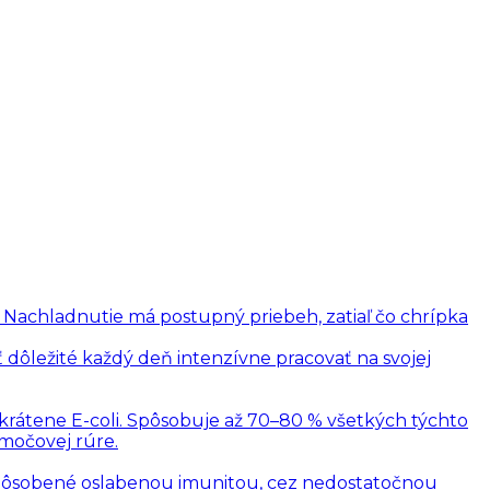
. Nachladnutie má postupný priebeh, zatiaľ čo chrípka
 dôležité každý deň intenzívne pracovať na svojej
skrátene E-coli. Spôsobuje až 70–80 % všetkých týchto
 močovej rúre.
 spôsobené oslabenou imunitou, cez nedostatočnou