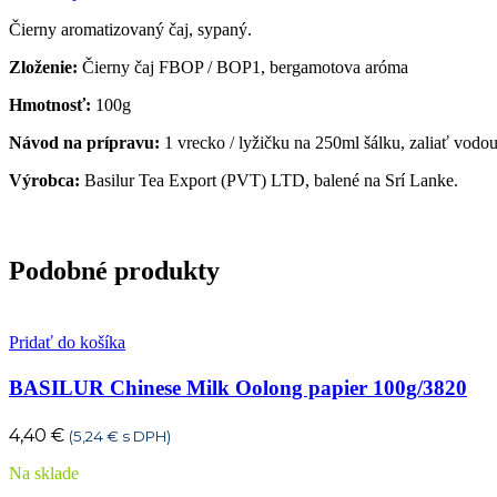
100g/7713
Čierny aromatizovaný čaj, sypaný.
Zloženie:
Čierny čaj FBOP / BOP1, bergamotova aróma
Hmotnosť:
100g
Návod na prípravu:
1 vrecko / lyžičku na 250ml šálku, zaliať vodo
Výrobca:
Basilur Tea Export (PVT) LTD, balené na Srí Lanke.
Podobné produkty
Pridať do košíka
BASILUR Chinese Milk Oolong papier 100g/3820
4,40
€
(
5,24
€
s DPH)
Na sklade