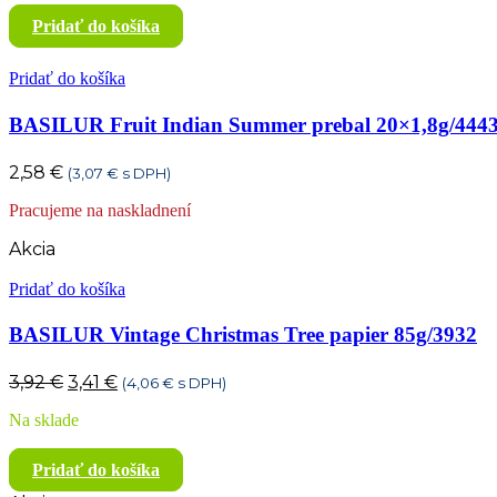
Pridať do košíka
Pridať do košíka
BASILUR Fruit Indian Summer prebal 20×1,8g/444
2,58
€
(
3,07
€
s DPH)
Pracujeme na naskladnení
Akcia
Pridať do košíka
BASILUR Vintage Christmas Tree papier 85g/3932
Pôvodná
Aktuálna
3,92
€
3,41
€
(
4,06
€
s DPH)
cena
cena
Na sklade
bola:
je:
3,92 €.
3,41 €.
Pridať do košíka