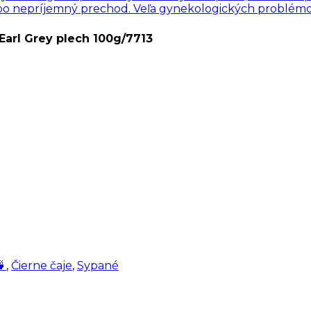
ebo nepríjemný prechod. Veľa gynekologických problémov
Earl Grey plech 100g/7713
🍵
,
Čierne čaje
,
Sypané