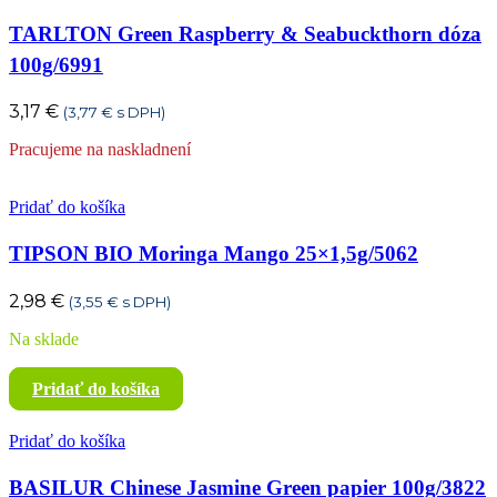
TARLTON Green Raspberry & Seabuckthorn dóza
100g/6991
3,17
€
(
3,77
€
s DPH)
Pracujeme na naskladnení
Pridať do košíka
TIPSON BIO Moringa Mango 25×1,5g/5062
2,98
€
(
3,55
€
s DPH)
Na sklade
Pridať do košíka
Pridať do košíka
BASILUR Chinese Jasmine Green papier 100g/3822