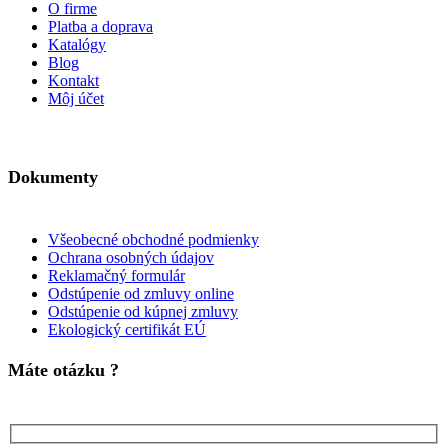
O firme
Platba a doprava
Katalógy
Blog
Kontakt
Môj účet
Dokumenty
Všeobecné obchodné podmienky
Ochrana osobných údajov
Reklamačný formulár
Odstúpenie od zmluvy online
Odstúpenie od kúpnej zmluvy
Ekologický certifikát EÚ
Máte otázku ?