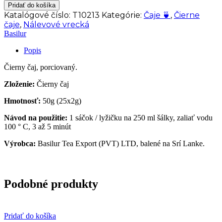
BASILUR
Pridať do košíka
Specialty
Katalógové číslo:
T10213
Kategórie:
Čaje 🍵
,
Čierne
English
čaje
,
Nálevové vrecká
Breakfast
Basilur
papier
25x2g/7756
Popis
Čierny čaj, porciovaný.
Zloženie:
Čierny čaj
Hmotnosť:
50g (25x2g)
Návod na použitie:
1 sáčok / lyžičku na 250 ml šálky, zaliať vodu
100 ° C, 3 až 5 minút
Výrobca:
Basilur Tea Export (PVT) LTD, balené na Srí Lanke.
Podobné produkty
Pridať do košíka