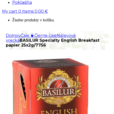
Pokladňa
My cart
0
Items
0,00
€
Žiadne produkty v košíku.
Domov
Čaje 🍵
Čierne čaje
Nálevové
vrecká
BASILUR Specialty English Breakfast
papier 25x2g/7756