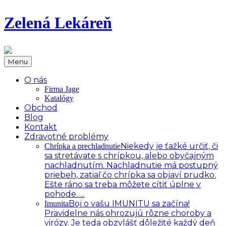
Zelená Lekáreň
Menu
O nás
Firma Jage
Katalógy
Obchod
Blog
Kontakt
Zdravotné problémy
Niekedy je ťažké určiť, či
Chrípka a prechladnutie
sa stretávate s chrípkou, alebo obyčajným
nachladnutím. Nachladnutie má postupný
priebeh, zatiaľ čo chrípka sa objaví prudko.
Ešte ráno sa treba môžete cítiť úplne v
pohode…..
Boj o vašu IMUNITU sa začína!
Imunita
Pravidelne nás ohrozujú rôzne choroby a
virózy. Je teda obzvlášť dôležité každý deň