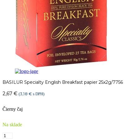
BASILUR Specialty English Breakfast papier 25x2g/7756
2,67
€
3,18
€
(
s DPH)
Čierny čaj
Na sklade
množstvo