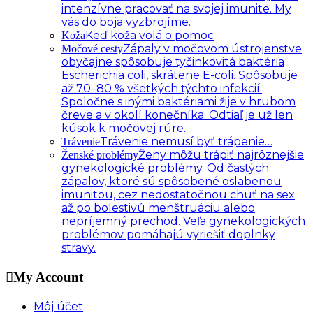
intenzívne pracovať na svojej imunite. My
vás do boja vyzbrojíme.
Keď koža volá o pomoc
Koža
Zápaly v močovom ústrojenstve
Močové cesty
obyčajne spôsobuje tyčinkovitá baktéria
Escherichia coli, skrátene E-coli. Spôsobuje
až 70–80 % všetkých týchto infekcií.
Spoločne s inými baktériami žije v hrubom
čreve a v okolí konečníka. Odtiaľ je už len
kúsok k močovej rúre.
Trávenie nemusí byť trápenie…
Trávenie
Ženy môžu trápiť najrôznejšie
Ženské problémy
gynekologické problémy. Od častých
zápalov, ktoré sú spôsobené oslabenou
imunitou, cez nedostatočnou chuť na sex
až po bolestivú menštruáciu alebo
nepríjemný prechod. Veľa gynekologických
problémov pomáhajú vyriešiť doplnky
stravy.
My Account
Môj účet