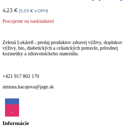
4,23
€
(
5,03
€
s DPH)
Pracujeme na naskladnení
Zelená Lekáreň - predaj produktov zdravej výživy, doplnkov
výživy, bio, diabetických a celiatických potravín, prírodnej
kozmetiky a zdravotníckeho materiálu.
+421 917 802 170
simona.hacajova@jage.sk
Informácie