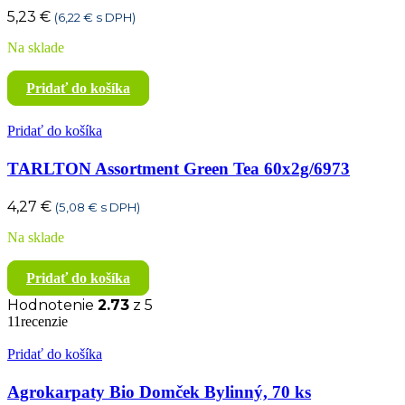
5,23
€
(
6,22
€
s DPH)
Na sklade
Pridať do košíka
Pridať do košíka
TARLTON Assortment Green Tea 60x2g/6973
4,27
€
(
5,08
€
s DPH)
Na sklade
Pridať do košíka
Hodnotenie
2.73
z 5
11recenzie
Pridať do košíka
Agrokarpaty Bio Domček Bylinný, 70 ks