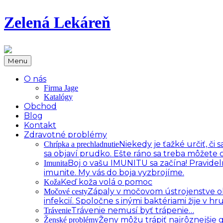
Zelená Lekáreň
Menu
O nás
Firma Jage
Katalógy
Obchod
Blog
Kontakt
Zdravotné problémy
Niekedy je ťažké určiť, č
Chrípka a prechladnutie
sa objaví prudko. Ešte ráno sa treba môžete c
Boj o vašu IMUNITU sa začína! Pravidel
Imunita
imunite. My vás do boja vyzbrojíme.
Keď koža volá o pomoc
Koža
Zápaly v močovom ústrojenstve oby
Močové cesty
infekcií. Spoločne s inými baktériami žije v 
Trávenie nemusí byť trápenie…
Trávenie
Ženy môžu trápiť najrôznejšie
Ženské problémy