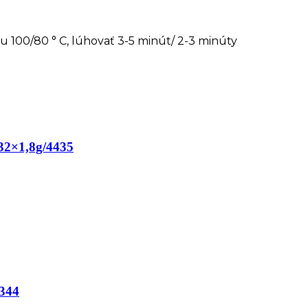
ou 100/80 ° C, lúhovať 3-5 minút/ 2-3 minúty
 32×1,8g/4435
344