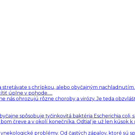
i sa stretávate s chrípkou, alebo obyčajným nachladnutím
ítiť úplne v pohode…..
ne nás ohrozujú rôzne choroby a virózy. Je teda obzvlášť
čajne spôsobuje tyčinkovitá baktéria Escherichia coli, 
hrubom čreve a v okolí konečníka. Odtiaľ je už len kúsok k
 gynekologické problémy. Od častých zápalov, ktoré sú