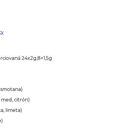
ty
orciovaná 24x2g,8×1,5g
, smotana)
 med, citrón)
, limeta)
e)