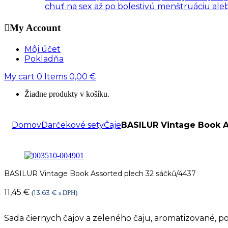
chuť na sex až po bolestivú menštruáciu al
My Account
Môj účet
Pokladňa
My cart
0
Items
0,00
€
Žiadne produkty v košíku.
Domov
Darčekové sety
Čaje
BASILUR Vintage Book A
BASILUR Vintage Book Assorted plech 32 sáčků/4437
11,45
€
13,63
€
(
s DPH)
Sada čiernych čajov a zeleného čaju, aromatizované, p