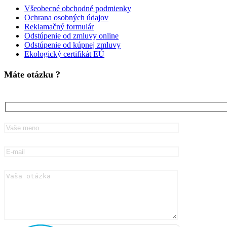
Všeobecné obchodné podmienky
Ochrana osobných údajov
Reklamačný formulár
Odstúpenie od zmluvy online
Odstúpenie od kúpnej zmluvy
Ekologický certifikát EÚ
Máte otázku ?