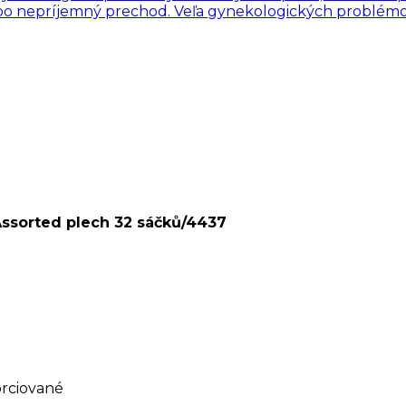
ebo nepríjemný prechod. Veľa gynekologických problémov
ssorted plech 32 sáčků/4437
orciované