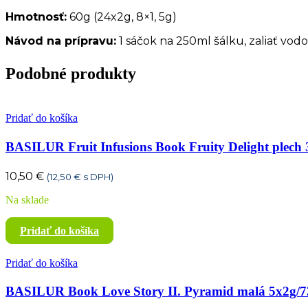
Hmotnosť:
60g (24x2g, 8×1, 5g)
Návod na prípravu:
1 sáčok na 250ml šálku, zaliať vod
Podobné produkty
Pridať do košíka
BASILUR Fruit Infusions Book Fruity Delight plech
10,50
€
(
12,50
€
s DPH)
Na sklade
Pridať do košíka
Pridať do košíka
BASILUR Book Love Story II. Pyramid malá 5x2g/7