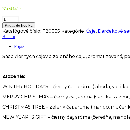
Na sklade
množstvo
BASILUR
Pridať do košíka
Vintage
Katalógové číslo:
T20335
Kategórie:
Čaje
,
Darčekové se
Book
Basilur
Assorted
plech
Popis
32
sáčků/4437
Sada čiernych čajov a zeleného čaju, aromatizovaná, p
Zloženie:
WINTER HOLIDAYS – čierny čaj, aróma (jahoda, vanilka
MERRY CHRISTMAS – čierny čaj, aróma (vanilka, zázvor,
CHRISTMAS TREE – zelený čaj, aróma (mango, mučenka
NEW
YEAR´S GIFT – čierny čaj, aróma (čerešňa, mandl