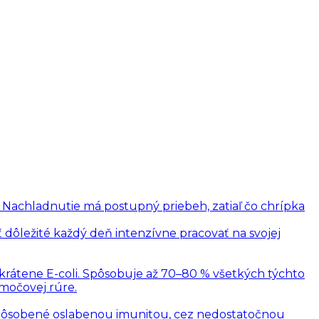
. Nachladnutie má postupný priebeh, zatiaľ čo chrípka
 dôležité každý deň intenzívne pracovať na svojej
skrátene E-coli. Spôsobuje až 70–80 % všetkých týchto
 močovej rúre.
 spôsobené oslabenou imunitou, cez nedostatočnou