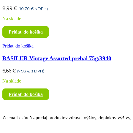
8,99
€
(
10,70
€
s DPH)
Na sklade
Pridať do košíka
Pridať do košíka
BASILUR Vintage Assorted prebal 75g/3940
6,66
€
(
7,93
€
s DPH)
Na sklade
Pridať do košíka
Zelená Lekáreň - predaj produktov zdravej výživy, doplnkov výživy, b