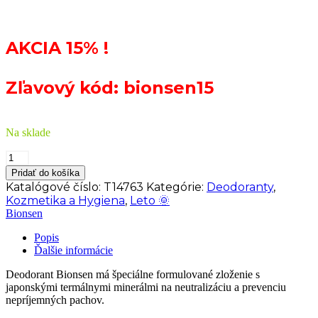
AKCIA 15% !
Zľavový kód: bionsen15
Na sklade
množstvo
BIONSEN
Pridať do košíka
Mineral
Katalógové číslo:
T14763
Kategórie:
Deodoranty
,
Active
Kozmetika a Hygiena
,
Leto 🌞
Deo
Bionsen
spray
150
Popis
ml
Ďalšie informácie
Deodorant Bionsen má špeciálne formulované zloženie s
japonskými termálnymi minerálmi na neutralizáciu a prevenciu
nepríjemných pachov.