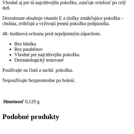
Vhodné aj pre tú najcitlivejšiu pokožku, zaisťuje sviežosť po celý
deň.
Dezodorant obsahuje vitamín E a zložky zmäkčujúce pokožku –
chránia, zvlhčujú a vyživujú jemnú pokožku podpazušia.
48- hodinová ochrana pred nepríjemným zápachom.
Bez hliníka
Bez parabénov
Vhodné pre najcitlivejšiu pokožku
Dermatologický testované
Používajte na čistú a suchú pokožku.
Nepoužívajte bezprostredne po holení.
Hmotnosť
0,129 g
Podobné produkty