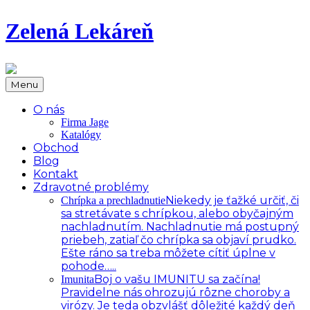
Zelená Lekáreň
Menu
O nás
Firma Jage
Katalógy
Obchod
Blog
Kontakt
Zdravotné problémy
Niekedy je ťažké určiť, či
Chrípka a prechladnutie
sa stretávate s chrípkou, alebo obyčajným
nachladnutím. Nachladnutie má postupný
priebeh, zatiaľ čo chrípka sa objaví prudko.
Ešte ráno sa treba môžete cítiť úplne v
pohode…..
Boj o vašu IMUNITU sa začína!
Imunita
Pravidelne nás ohrozujú rôzne choroby a
virózy. Je teda obzvlášť dôležité každý deň