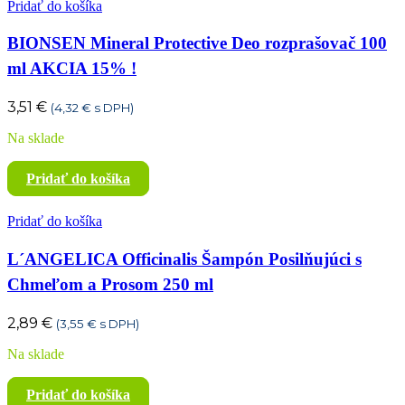
Pridať do košíka
BIONSEN Mineral Protective Deo rozprašovač 100
ml AKCIA 15% !
3,51
€
(
4,32
€
s DPH)
Na sklade
Pridať do košíka
Pridať do košíka
L´ANGELICA Officinalis Šampón Posilňujúci s
Chmeľom a Prosom 250 ml
2,89
€
(
3,55
€
s DPH)
Na sklade
Pridať do košíka