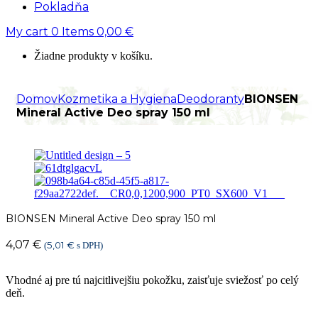
Pokladňa
My cart
0
Items
0,00
€
Žiadne produkty v košíku.
Domov
Kozmetika a Hygiena
Deodoranty
BIONSEN
Mineral Active Deo spray 150 ml
BIONSEN Mineral Active Deo spray 150 ml
4,07
€
5,01
€
(
s DPH)
Vhodné aj pre tú najcitlivejšiu pokožku, zaisťuje sviežosť po celý
deň.