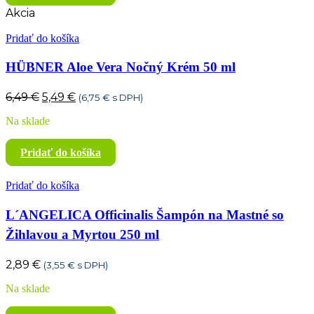
Akcia
Pridať do košíka
HÜBNER Aloe Vera Nočný Krém 50 ml
Pôvodná
Aktuálna
6,49
€
5,49
€
(
6,75
€
s DPH)
cena
cena
Na sklade
bola:
je:
6,49 €.
5,49 €.
Pridať do košíka
Pridať do košíka
L´ANGELICA Officinalis Šampón na Mastné so
Žihlavou a Myrtou 250 ml
2,89
€
(
3,55
€
s DPH)
Na sklade