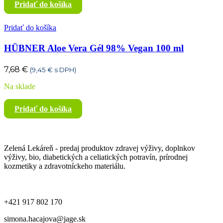
Pridať do košíka
Pridať do košíka
HÜBNER Aloe Vera Gél 98% Vegan 100 ml
7,68
€
(
9,45
€
s DPH)
Na sklade
Pridať do košíka
Zelená Lekáreň - predaj produktov zdravej výživy, doplnkov
výživy, bio, diabetických a celiatických potravín, prírodnej
kozmetiky a zdravotníckeho materiálu.
+421 917 802 170
simona.hacajova@jage.sk