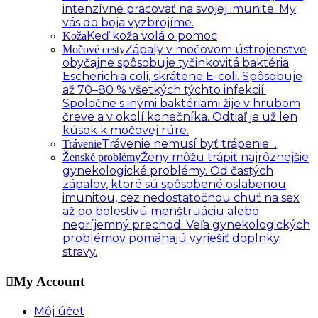
intenzívne pracovať na svojej imunite. My
vás do boja vyzbrojíme.
Keď koža volá o pomoc
Koža
Zápaly v močovom ústrojenstve
Močové cesty
obyčajne spôsobuje tyčinkovitá baktéria
Escherichia coli, skrátene E-coli. Spôsobuje
až 70–80 % všetkých týchto infekcií.
Spoločne s inými baktériami žije v hrubom
čreve a v okolí konečníka. Odtiaľ je už len
kúsok k močovej rúre.
Trávenie nemusí byť trápenie…
Trávenie
Ženy môžu trápiť najrôznejšie
Ženské problémy
gynekologické problémy. Od častých
zápalov, ktoré sú spôsobené oslabenou
imunitou, cez nedostatočnou chuť na sex
až po bolestivú menštruáciu alebo
nepríjemný prechod. Veľa gynekologických
problémov pomáhajú vyriešiť doplnky
stravy.
My Account
Môj účet