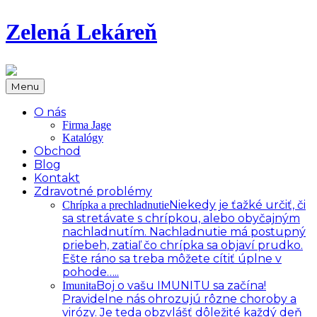
Zelená Lekáreň
Menu
O nás
Firma Jage
Katalógy
Obchod
Blog
Kontakt
Zdravotné problémy
Niekedy je ťažké určiť, či
Chrípka a prechladnutie
sa stretávate s chrípkou, alebo obyčajným
nachladnutím. Nachladnutie má postupný
priebeh, zatiaľ čo chrípka sa objaví prudko.
Ešte ráno sa treba môžete cítiť úplne v
pohode…..
Boj o vašu IMUNITU sa začína!
Imunita
Pravidelne nás ohrozujú rôzne choroby a
virózy. Je teda obzvlášť dôležité každý deň