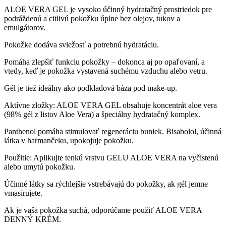
ALOE VERA GEL je vysoko účinný hydratačný prostriedok pre
podráždenú a citlivú pokožku úplne bez olejov, tukov a
emulgátorov.
Pokožke dodáva sviežosť a potrebnú hydratáciu.
Pomáha zlepšiť funkciu pokožky – dokonca aj po opaľovaní, a
vtedy, keď je pokožka vystavená suchému vzduchu alebo vetru.
Gél je tiež ideálny ako podkladová báza pod make-up.
Aktívne zložky: ALOE VERA GEL obsahuje koncentrát aloe vera
(98% gél z listov Aloe Vera) a špeciálny hydratačný komplex.
Panthenol pomáha stimulovať regeneráciu buniek. Bisabolol, účinná
látka v harmančeku, upokojuje pokožku.
Použitie: Aplikujte tenkú vrstvu GELU ALOE VERA na vyčistenú
alebo umytú pokožku.
Účinné látky sa rýchlejšie vstrebávajú do pokožky, ak gél jemne
vmasírujete.
Ak je vaša pokožka suchá, odporúčame použiť ALOE VERA
DENNÝ KRÉM.