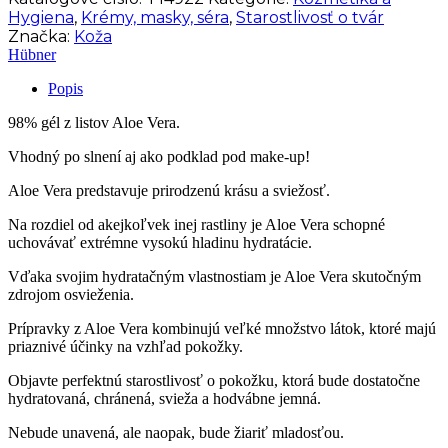
Vera
Hygiena
,
Krémy, masky, séra
,
Starostlivosť o tvár
Gél
Značka:
Koža
98%
Hübner
Vegan
100
Popis
ml
98% gél z listov Aloe Vera.
Vhodný po slnení aj ako podklad pod make-up!
Aloe Vera predstavuje prirodzenú krásu a sviežosť.
Na rozdiel od akejkoľvek inej rastliny je Aloe Vera schopné
uchovávať extrémne vysokú hladinu hydratácie.
Vďaka svojim hydratačným vlastnostiam je Aloe Vera skutočným
zdrojom osvieženia.
Prípravky z Aloe Vera kombinujú veľké množstvo látok, ktoré majú
priaznivé účinky na vzhľad pokožky.
Objavte perfektnú starostlivosť o pokožku, ktorá bude dostatočne
hydratovaná, chránená, svieža a hodvábne jemná.
Nebude unavená, ale naopak, bude žiariť mladosťou.