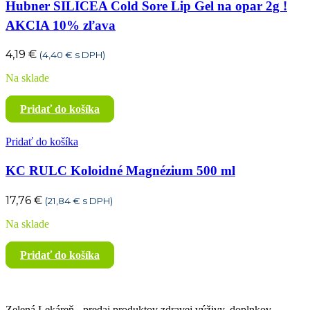
Hubner SILICEA Cold Sore Lip Gel na opar 2g !
AKCIA 10% zľava
4,19
€
(
4,40
€
s DPH)
Na sklade
Pridať do košíka
Pridať do košíka
KC RULC Koloidné Magnézium 500 ml
17,76
€
(
21,84
€
s DPH)
Na sklade
Pridať do košíka
Zelená Lekáreň - predaj produktov zdravej výživy, doplnkov