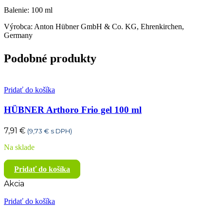
Balenie: 100 ml
Výrobca: Anton Hübner GmbH & Co. KG, Ehrenkirchen,
Germany
Podobné produkty
Pridať do košíka
HÜBNER Arthoro Frio gel 100 ml
7,91
€
(
9,73
€
s DPH)
Na sklade
Pridať do košíka
Akcia
Pridať do košíka