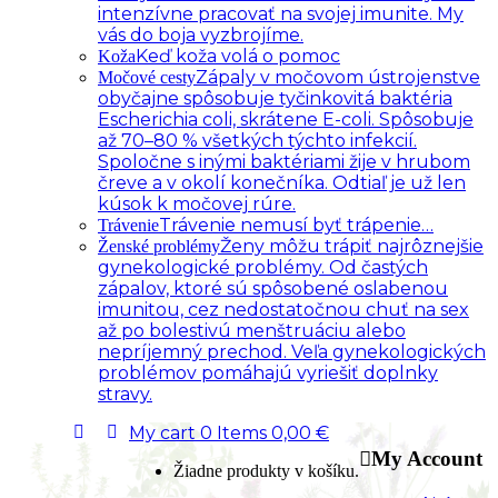
intenzívne pracovať na svojej imunite. My
vás do boja vyzbrojíme.
Keď koža volá o pomoc
Koža
Zápaly v močovom ústrojenstve
Močové cesty
obyčajne spôsobuje tyčinkovitá baktéria
Escherichia coli, skrátene E-coli. Spôsobuje
až 70–80 % všetkých týchto infekcií.
Spoločne s inými baktériami žije v hrubom
čreve a v okolí konečníka. Odtiaľ je už len
kúsok k močovej rúre.
Trávenie nemusí byť trápenie…
Trávenie
Ženy môžu trápiť najrôznejšie
Ženské problémy
gynekologické problémy. Od častých
zápalov, ktoré sú spôsobené oslabenou
imunitou, cez nedostatočnou chuť na sex
až po bolestivú menštruáciu alebo
nepríjemný prechod. Veľa gynekologických
problémov pomáhajú vyriešiť doplnky
stravy.
My cart
0
Items
0,00
€
My Account
Žiadne produkty v košíku.