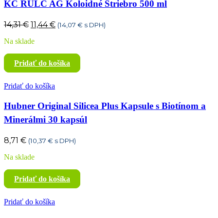
KC RULC AG Koloidné Striebro 500 ml
Pôvodná
Aktuálna
14,31
€
11,44
€
(
14,07
€
s DPH)
cena
cena
Na sklade
bola:
je:
14,31 €.
11,44 €.
Pridať do košíka
Pridať do košíka
Hubner Original Silicea Plus Kapsule s Biotínom a
Minerálmi 30 kapsúl
8,71
€
(
10,37
€
s DPH)
Na sklade
Pridať do košíka
Pridať do košíka