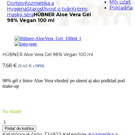
Môj účet
Domov
Kozmetika a
Pokladňa
Hygiena
Starostlivosť o tvár
Krémy,
masky, séra
HÜBNER Aloe Vera Gél
98% Vegan 100 ml
HÜBNER Aloe Vera Gél 98% Vegan 100 ml
7,68
€
9,45
€
(
s DPH)
98% gél z listov Aloe Vera vhodný po slnení aj ako podklad pod
make-up
Na sklade
množstvo
HÜBNER
Pridať do košíka
Aloe
Katalógové číslo:
T14922
Kategórie:
Kozmetika a