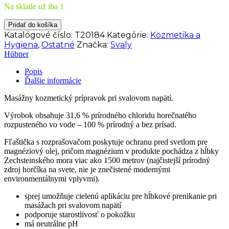
Na sklade už iba 1
množstvo
Pridať do košíka
HÜBNER
Katalógové číslo:
T20184
Kategórie:
Kozmetika a
Basis
Hygiena
,
Ostatné
Značka:
Svaly
Balance
Hübner
-
Magnéziový
Popis
olej
Ďalšie informácie
v
spreji
Masážny kozmetický prípravok pri svalovom napätí.
60
ml
Výrobok obsahuje 31,6 % prírodného chloridu horečnatého
rozpusteného vo vode – 100 % prírodný a bez prísad.
Fľaštička s rozprašovačom poskytuje ochranu pred svetlom pre
magnéziový olej, pričom magnézium v produkte pochádza z hĺbky
Zechsteinského mora viac ako 1500 metrov (najčistejší prírodný
zdroj horčíka na svete, nie je znečistené modernými
environmentálnymi vplyvmi).
sprej umožňuje cielenú aplikáciu pre hĺbkové prenikanie pri
masážach pri svalovom napätí
podporuje starostlivosť o pokožku
má neutrálne pH