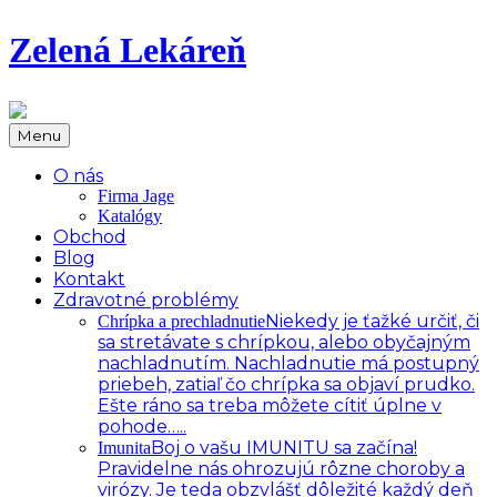
Zelená Lekáreň
Menu
O nás
Firma Jage
Katalógy
Obchod
Blog
Kontakt
Zdravotné problémy
Niekedy je ťažké určiť, či
Chrípka a prechladnutie
sa stretávate s chrípkou, alebo obyčajným
nachladnutím. Nachladnutie má postupný
priebeh, zatiaľ čo chrípka sa objaví prudko.
Ešte ráno sa treba môžete cítiť úplne v
pohode…..
Boj o vašu IMUNITU sa začína!
Imunita
Pravidelne nás ohrozujú rôzne choroby a
virózy. Je teda obzvlášť dôležité každý deň