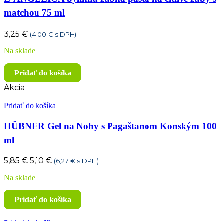
matchou 75 ml
3,25
€
(
4,00
€
s DPH)
Na sklade
Pridať do košíka
Akcia
Pridať do košíka
HÜBNER Gel na Nohy s Pagaštanom Konským 100
ml
Pôvodná
Aktuálna
5,85
€
5,10
€
(
6,27
€
s DPH)
cena
cena
Na sklade
bola:
je:
5,85 €.
5,10 €.
Pridať do košíka