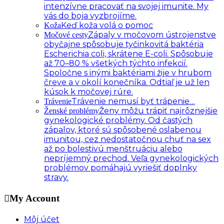
intenzívne pracovať na svojej imunite. My
vás do boja vyzbrojíme.
Keď koža volá o pomoc
Koža
Zápaly v močovom ústrojenstve
Močové cesty
obyčajne spôsobuje tyčinkovitá baktéria
Escherichia coli, skrátene E-coli. Spôsobuje
až 70–80 % všetkých týchto infekcií.
Spoločne s inými baktériami žije v hrubom
čreve a v okolí konečníka. Odtiaľ je už len
kúsok k močovej rúre.
Trávenie nemusí byť trápenie…
Trávenie
Ženy môžu trápiť najrôznejšie
Ženské problémy
gynekologické problémy. Od častých
zápalov, ktoré sú spôsobené oslabenou
imunitou, cez nedostatočnou chuť na sex
až po bolestivú menštruáciu alebo
nepríjemný prechod. Veľa gynekologických
problémov pomáhajú vyriešiť doplnky
stravy.
My Account
Môj účet