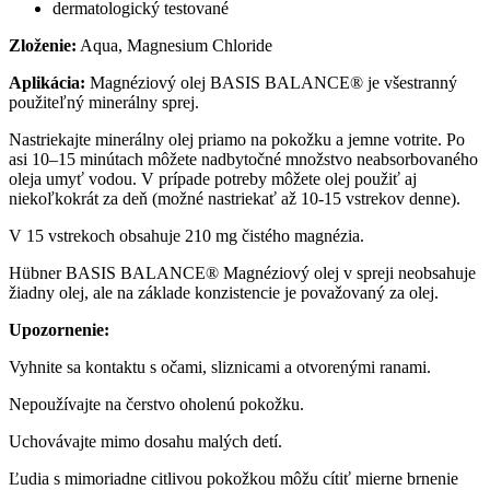
dermatologický testované
Zloženie:
Aqua, Magnesium Chloride
Aplikácia:
Magnéziový olej BASIS BALANCE® je všestranný
použiteľný minerálny sprej.
Nastriekajte minerálny olej priamo na pokožku a jemne votrite. Po
asi 10–15 minútach môžete nadbytočné množstvo neabsorbovaného
oleja umyť vodou. V prípade potreby môžete olej použiť aj
niekoľkokrát za deň (možné nastriekať až 10-15 vstrekov denne).
V 15 vstrekoch obsahuje 210 mg čistého magnézia.
Hübner BASIS BALANCE® Magnéziový olej v spreji neobsahuje
žiadny olej, ale na základe konzistencie je považovaný za olej.
Upozornenie:
Vyhnite sa kontaktu s očami, sliznicami a otvorenými ranami.
Nepoužívajte na čerstvo oholenú pokožku.
Uchovávajte mimo dosahu malých detí.
Ľudia s mimoriadne citlivou pokožkou môžu cítiť mierne brnenie