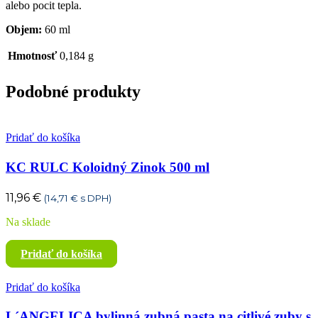
alebo pocit tepla.
Objem:
60 ml
Hmotnosť
0,184 g
Podobné produkty
Pridať do košíka
KC RULC Koloidný Zinok 500 ml
11,96
€
(
14,71
€
s DPH)
Na sklade
Pridať do košíka
Pridať do košíka
L´ANGELICA bylinná zubná pasta na citlivé zuby s