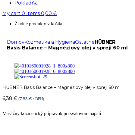
Pokladňa
My cart
0
Items
0,00
€
Žiadne produkty v košíku.
Domov
Kozmetika a Hygiena
Ostatné
HÜBNER
Basis Balance – Magnéziový olej v spreji 60 ml
HÜBNER Basis Balance – Magnéziový olej v spreji 60 ml
6,38
€
7,85
€
(
s DPH)
Masážny kozmetický prípravok pri svalovom napätí