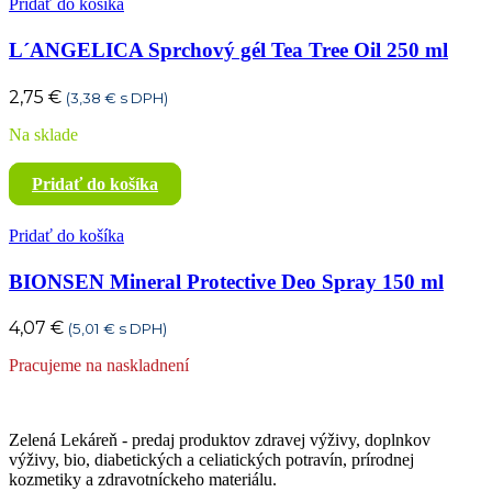
Pridať do košíka
L´ANGELICA Sprchový gél Tea Tree Oil 250 ml
2,75
€
(
3,38
€
s DPH)
Na sklade
Pridať do košíka
Pridať do košíka
BIONSEN Mineral Protective Deo Spray 150 ml
4,07
€
(
5,01
€
s DPH)
Pracujeme na naskladnení
Zelená Lekáreň - predaj produktov zdravej výživy, doplnkov
výživy, bio, diabetických a celiatických potravín, prírodnej
kozmetiky a zdravotníckeho materiálu.