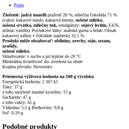
200
Popis
g
Zloženie
:
jadrá mandlí
pražené 26 %, mliečna čokoláda 71 %
(cukor, kakaové maslo, kakaová hmota,
sušené mlieko,
sušená srvátka, mliečny tuk,
emulgátory:
sójový lecitín,
E476,
aróma: vanilín). Povlakové látky: arabská guma a šelak. Obsah
kakaovej sušiny v čokoláde najmenej 32,1 %.
Produkt môže obsahovať: obilniny, orechy, sóju, sezam,
arašidy,
sušené mlieko.
Skladovanie: v suchu a pri teplote do 20 °C
Minimálna trvanlivosť do: uvedená na obale
Krajina pôvodu: Slovensko
Priemerná výživová hodnota na 100 g výrobku
Energetická hodnota: 2 367 kJ
Tuky: 37 g
z toho nasýtené mastné kyseliny: 15 g
Sacharidy: 47 g
z toho cukry: 41 g
Vláknina: 5,5 g Bielkoviny: 9,8 g
Soľ: 0,19 g
Podobné produkty