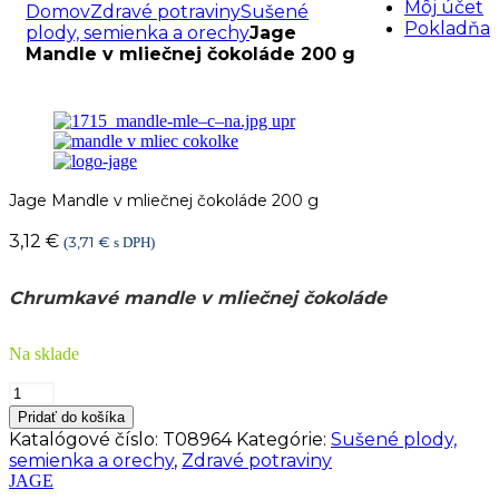
Môj účet
Domov
Zdravé potraviny
Sušené
Pokladňa
plody, semienka a orechy
Jage
Mandle v mliečnej čokoláde 200 g
Jage Mandle v mliečnej čokoláde 200 g
3,12
€
3,71
€
(
s DPH)
Chrumkavé mandle v mliečnej čokoláde
Na sklade
množstvo
Jage
Pridať do košíka
Mandle
Katalógové číslo:
T08964
Kategórie:
Sušené plody,
v
semienka a orechy
,
Zdravé potraviny
mliečnej
JAGE
čokoláde