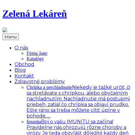
Zelená Lekáreň
Menu
O nás
Firma Jage
Katalógy
Obchod
Blog
Kontakt
Zdravotné problémy
Niekedy je ťažké určiť, či
Chrípka a prechladnutie
sa stretávate s chrípkou, alebo obyčajným
nachladnutím. Nachladnutie má postupný
priebeh, zatiaľ čo chrípka sa objaví prudko.
Ešte ráno sa treba môžete cítiť úplne v
pohode…..
Boj o vašu IMUNITU sa začína!
Imunita
Pravidelne nás ohrozujú rôzne choroby a
virózy. Je teda obzvlášť dôležité každý deň