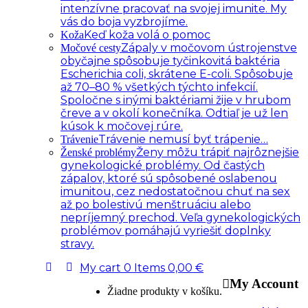
intenzívne pracovať na svojej imunite. My
vás do boja vyzbrojíme.
Keď koža volá o pomoc
Koža
Zápaly v močovom ústrojenstve
Močové cesty
obyčajne spôsobuje tyčinkovitá baktéria
Escherichia coli, skrátene E-coli. Spôsobuje
až 70–80 % všetkých týchto infekcií.
Spoločne s inými baktériami žije v hrubom
čreve a v okolí konečníka. Odtiaľ je už len
kúsok k močovej rúre.
Trávenie nemusí byť trápenie…
Trávenie
Ženy môžu trápiť najrôznejšie
Ženské problémy
gynekologické problémy. Od častých
zápalov, ktoré sú spôsobené oslabenou
imunitou, cez nedostatočnou chuť na sex
až po bolestivú menštruáciu alebo
nepríjemný prechod. Veľa gynekologických
problémov pomáhajú vyriešiť doplnky
stravy.
My cart
0
Items
0,00
€
My Account
Žiadne produkty v košíku.