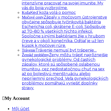
intenzívne pracovať na svojej imunite. My
vás do boja vyzbrojíme.
Keď koža volá o pomoc
Koža
Zápaly v močovom ústrojenstve
Močové cesty
obyčajne spôsobuje tyčinkovitá baktéria
Escherichia coli, skrátene E-coli. Spôsobuje
až 70–80 % všetkých týchto infekcií.
Spoločne s inými baktériami žije v hrubom
čreve a v okolí konečníka. Odtiaľ je už len
kúsok k močovej rúre.
Trávenie nemusí byť trápenie…
Trávenie
Ženy môžu trápiť najrôznejšie
Ženské problémy
gynekologické problémy. Od častých
zápalov, ktoré sú spôsobené oslabenou
imunitou, cez nedostatočnou chuť na sex
až po bolestivú menštruáciu alebo
nepríjemný prechod. Veľa gynekologických
problémov pomáhajú vyriešiť doplnky
stravy.
My Account
Môj účet