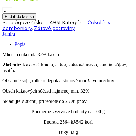
množstvo
JAMIRA
Pridať do košíka
Mliečna
Katalógové číslo:
T14931
Kategórie:
Čokolády,
čokoláda
bomboniéry
,
Zdravé potraviny
obálka
Jamira
100
g
Popis
Mliečna čokoláda 32% kakaa.
Zloženie:
Kakaová hmota, cukor, kakaové maslo, vanilín, sójovy
lecitín.
Obsahuje sóju, mlieko, lepok a stopové množstvo orechov.
Obsah kakaových súčastí najmenej min. 32%.
Skladujte v suchu, pri teplote do 25 stupňov.
Priemerné výživové hodnoty na 100 g
Energia 2564 kJ/542 kcal
Tuky 32 g