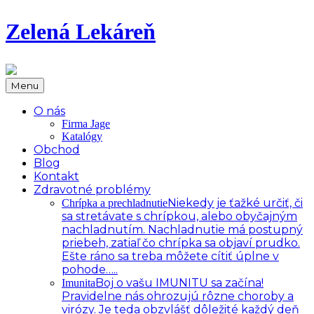
Zelená Lekáreň
Menu
O nás
Firma Jage
Katalógy
Obchod
Blog
Kontakt
Zdravotné problémy
Niekedy je ťažké určiť, či
Chrípka a prechladnutie
sa stretávate s chrípkou, alebo obyčajným
nachladnutím. Nachladnutie má postupný
priebeh, zatiaľ čo chrípka sa objaví prudko.
Ešte ráno sa treba môžete cítiť úplne v
pohode…..
Boj o vašu IMUNITU sa začína!
Imunita
Pravidelne nás ohrozujú rôzne choroby a
virózy. Je teda obzvlášť dôležité každý deň