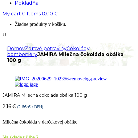
Pokladňa
My cart
0
Items
0,00
€
Žiadne produkty v košíku.
Domov
Zdravé potraviny
Čokolády,
bomboniéry
JAMIRA Mliečna čokoláda obálka
100 g
JAMIRA Mliečna čokoláda obálka 100 g
2,16
€
2,66
€
(
s DPH)
Mliečna čokoláda v darčekovej obálke
Na sklade už iba 2