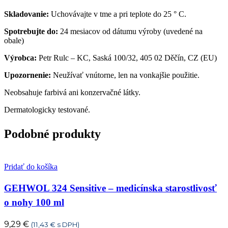
Skladovanie:
Uchovávajte v tme a pri teplote do 25 ° C.
Spotrebujte do:
24 mesiacov od dátumu výroby (uvedené na
obale)
Výrobca:
Petr Rulc – KC, Saská 100/32, 405 02 Děčín, CZ (EU)
Upozornenie:
Neužívať vnútorne, len na vonkajšie použitie.
Neobsahuje farbivá ani konzervačné látky.
Dermatologicky testované.
Podobné produkty
Pridať do košíka
GEHWOL 324 Sensitive – medicínska starostlivosť
o nohy 100 ml
9,29
€
(
11,43
€
s DPH)