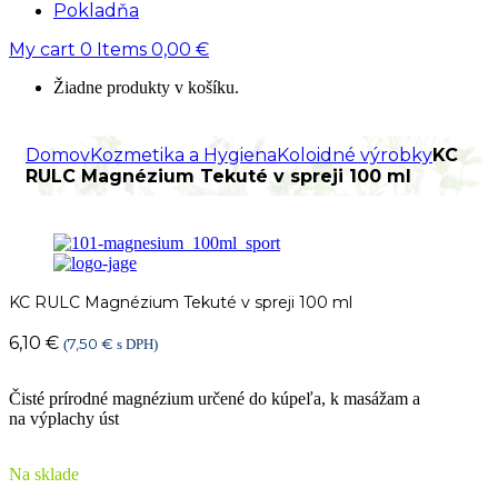
Pokladňa
My cart
0
Items
0,00
€
Žiadne produkty v košíku.
Domov
Kozmetika a Hygiena
Koloidné výrobky
KC
RULC Magnézium Tekuté v spreji 100 ml
KC RULC Magnézium Tekuté v spreji 100 ml
6,10
€
7,50
€
(
s DPH)
Čisté prírodné magnézium určené do kúpeľa, k masážam a
na výplachy úst
Na sklade