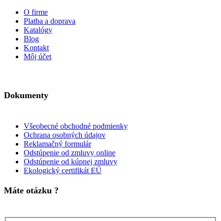
O firme
Platba a doprava
Katalógy
Blog
Kontakt
Môj účet
Dokumenty
Všeobecné obchodné podmienky
Ochrana osobných údajov
Reklamačný formulár
Odstúpenie od zmluvy online
Odstúpenie od kúpnej zmluvy
Ekologický certifikát EÚ
Máte otázku ?