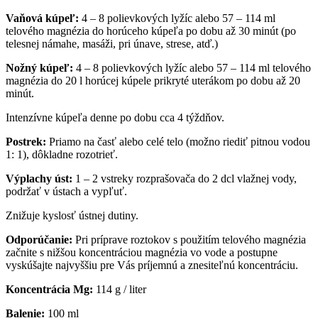
Vaňová kúpeľ:
4 – 8 polievkových lyžíc alebo 57 – 114 ml
telového magnézia do horúceho kúpeľa po dobu až 30 minút (po
telesnej námahe, masáži, pri únave, strese, atď.)
Nožný kúpeľ:
4 – 8 polievkových lyžíc alebo 57 – 114 ml telového
magnézia do 20 l horúcej kúpele prikryté uterákom po dobu až 20
minút.
Intenzívne kúpeľa denne po dobu cca 4 týždňov.
Postrek:
Priamo na časť alebo celé telo (možno riediť pitnou vodou
1: 1), dôkladne rozotrieť.
Výplachy úst:
1 – 2 vstreky rozprašovača do 2 dcl vlažnej vody,
podržať v ústach a vypľuť.
Znižuje kyslosť ústnej dutiny.
Odporúčanie:
Pri príprave roztokov s použitím telového magnézia
začnite s nižšou koncentráciou magnézia vo vode a postupne
vyskúšajte najvyššiu pre Vás príjemnú a znesiteľnú koncentráciu.
Koncentrácia Mg:
114 g / liter
Balenie:
100 ml