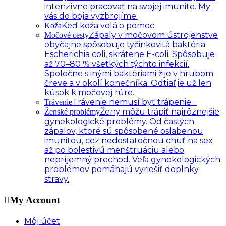
intenzívne pracovať na svojej imunite. My
vás do boja vyzbrojíme.
Keď koža volá o pomoc
Koža
Zápaly v močovom ústrojenstve
Močové cesty
obyčajne spôsobuje tyčinkovitá baktéria
Escherichia coli, skrátene E-coli. Spôsobuje
až 70–80 % všetkých týchto infekcií.
Spoločne s inými baktériami žije v hrubom
čreve a v okolí konečníka. Odtiaľ je už len
kúsok k močovej rúre.
Trávenie nemusí byť trápenie…
Trávenie
Ženy môžu trápiť najrôznejšie
Ženské problémy
gynekologické problémy. Od častých
zápalov, ktoré sú spôsobené oslabenou
imunitou, cez nedostatočnou chuť na sex
až po bolestivú menštruáciu alebo
nepríjemný prechod. Veľa gynekologických
problémov pomáhajú vyriešiť doplnky
stravy.
My Account
Môj účet