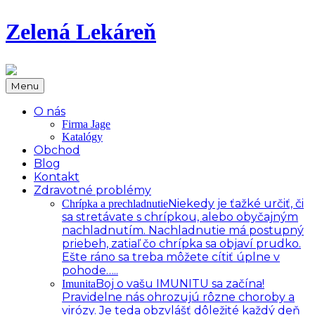
Zelená Lekáreň
Menu
O nás
Firma Jage
Katalógy
Obchod
Blog
Kontakt
Zdravotné problémy
Niekedy je ťažké určiť, či
Chrípka a prechladnutie
sa stretávate s chrípkou, alebo obyčajným
nachladnutím. Nachladnutie má postupný
priebeh, zatiaľ čo chrípka sa objaví prudko.
Ešte ráno sa treba môžete cítiť úplne v
pohode…..
Boj o vašu IMUNITU sa začína!
Imunita
Pravidelne nás ohrozujú rôzne choroby a
virózy. Je teda obzvlášť dôležité každý deň