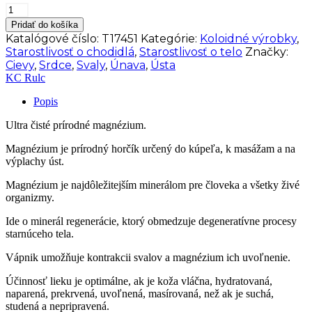
množstvo
KC
Pridať do košíka
RULC
Katalógové číslo:
T17451
Kategórie:
Koloidné výrobky
,
Magnézium
Starostlivosť o chodidlá
,
Starostlivosť o telo
Značky:
Tekuté
Cievy
,
Srdce
,
Svaly
,
Únava
,
Ústa
v
KC Rulc
spreji
100
Popis
ml
Ultra čisté prírodné magnézium.
Magnézium je prírodný horčík určený do kúpeľa, k masážam a na
výplachy úst.
Magnézium je najdôležitejším minerálom pre človeka a všetky živé
organizmy.
Ide o minerál regenerácie, ktorý obmedzuje degeneratívne procesy
starnúceho tela.
Vápnik umožňuje kontrakcii svalov a magnézium ich uvoľnenie.
Účinnosť lieku je optimálne, ak je koža vláčna, hydratovaná,
naparená, prekrvená, uvoľnená, masírovaná, než ak je suchá,
studená a nepripravená.