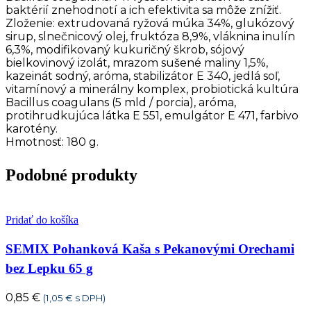
baktérií znehodnotí a ich efektivita sa môže znížiť.
Zloženie: extrudovaná ryžová múka 34%, glukózový
sirup, slnečnicový olej, fruktóza 8,9%, vláknina inulín
6,3%, modifikovaný kukuričný škrob, sójový
bielkovinový izolát, mrazom sušené maliny 1,5%,
kazeinát sodný, aróma, stabilizátor E 340, jedlá soľ,
vitamínový a minerálny komplex, probiotická kultúra
Bacillus coagulans (5 mld / porcia), aróma,
protihrudkujúca látka E 551, emulgátor E 471, farbivo
karotény.
Hmotnosť: 180 g.
Podobné produkty
Pridať do košíka
SEMIX Pohanková Kaša s Pekanovými Orechami
bez Lepku 65 g
0,85
€
(
1,05
€
s DPH)