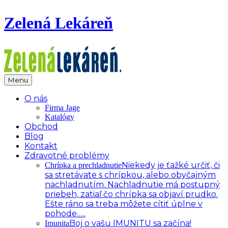
Zelená Lekáreň
Menu
O nás
Firma Jage
Katalógy
Obchod
Blog
Kontakt
Zdravotné problémy
Niekedy je ťažké určiť, či
Chrípka a prechladnutie
sa stretávate s chrípkou, alebo obyčajným
nachladnutím. Nachladnutie má postupný
priebeh, zatiaľ čo chrípka sa objaví prudko.
Ešte ráno sa treba môžete cítiť úplne v
pohode…..
Boj o vašu IMUNITU sa začína!
Imunita