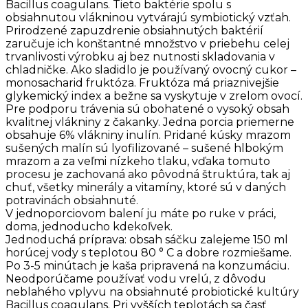
Bacillus coagulans. Tieto baktérie spolu s
obsiahnutou vlákninou vytvárajú symbiotický vzťah.
Prirodzené zapuzdrenie obsiahnutých baktérií
zaručuje ich konštantné množstvo v priebehu celej
trvanlivosti výrobku aj bez nutnosti skladovania v
chladničke. Ako sladidlo je používaný ovocný cukor –
monosacharid fruktóza. Fruktóza má priaznivejšie
glykemický index a bežne sa vyskytuje v zrelom ovocí.
Pre podporu trávenia sú obohatené o vysoký obsah
kvalitnej vlákniny z čakanky. Jedna porcia priemerne
obsahuje 6% vlákniny inulín. Pridané kúsky mrazom
sušených malín sú lyofilizované – sušené hlbokým
mrazom a za veľmi nízkeho tlaku, vďaka tomuto
procesu je zachovaná ako pôvodná štruktúra, tak aj
chuť, všetky minerály a vitamíny, ktoré sú v daných
potravinách obsiahnuté.
V jednoporciovom balení ju máte po ruke v práci,
doma, jednoducho kdekoľvek.
Jednoduchá príprava: obsah sáčku zalejeme 150 ml
horúcej vody s teplotou 80 ° C a dobre rozmiešame.
Po 3-5 minútach je kaša pripravená na konzumáciu.
Neodporúčame používať vodu vrelú, z dôvodu
neblahého vplyvu na obsiahnuté probiotické kultúry
Bacillus coagulans. Pri vyšších teplotách sa časť