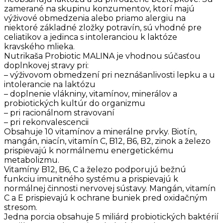
zamerané na skupinu konzumentov, ktorí majú
výživové obmedzenia alebo priamo alergiu na
niektoré základné zložky potravín, sú vhodné pre
celiatikov a jedinca s intoleranciou k laktóze
kravského mlieka.
Nutrikaša Probiotic MALINA je vhodnou súčasťou
doplnkovej stravy pri:
– výživovom obmedzení pri neznášanlivosti lepku a u
intolerancie na laktózu
– doplnenie vlákniny, vitamínov, minerálov a
probiotických kultúr do organizmu
– pri racionálnom stravovaní
– pri rekonvalescencii
Obsahuje 10 vitamínov a minerálne prvky. Biotín,
mangán, niacín, vitamín C, B12, B6, B2, zinok a železo
prispievajú k normálnemu energetickému
metabolizmu.
Vitamíny B12, B6, C a železo podporujú bežnú
funkciu imunitného systému a prispievajú k
normálnej činnosti nervovej sústavy. Mangán, vitamín
C a E prispievajú k ochrane buniek pred oxidačným
stresom.
Jedna porcia obsahuje 5 miliárd probiotických baktérií