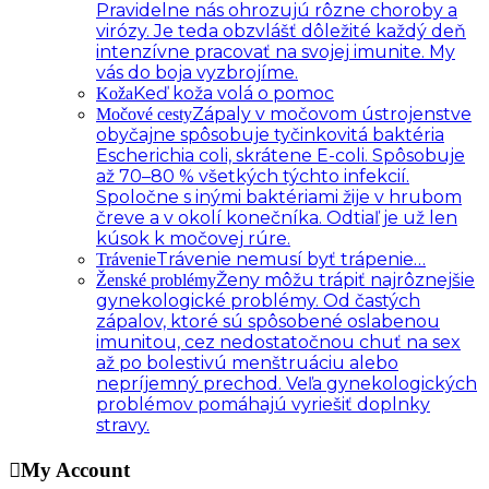
Pravidelne nás ohrozujú rôzne choroby a
virózy. Je teda obzvlášť dôležité každý deň
intenzívne pracovať na svojej imunite. My
vás do boja vyzbrojíme.
Keď koža volá o pomoc
Koža
Zápaly v močovom ústrojenstve
Močové cesty
obyčajne spôsobuje tyčinkovitá baktéria
Escherichia coli, skrátene E-coli. Spôsobuje
až 70–80 % všetkých týchto infekcií.
Spoločne s inými baktériami žije v hrubom
čreve a v okolí konečníka. Odtiaľ je už len
kúsok k močovej rúre.
Trávenie nemusí byť trápenie…
Trávenie
Ženy môžu trápiť najrôznejšie
Ženské problémy
gynekologické problémy. Od častých
zápalov, ktoré sú spôsobené oslabenou
imunitou, cez nedostatočnou chuť na sex
až po bolestivú menštruáciu alebo
nepríjemný prechod. Veľa gynekologických
problémov pomáhajú vyriešiť doplnky
stravy.
My Account