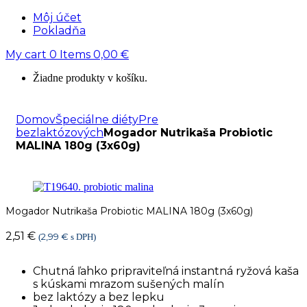
Môj účet
Pokladňa
My cart
0
Items
0,00
€
Žiadne produkty v košíku.
Domov
Špeciálne diéty
Pre
bezlaktózových
Mogador Nutrikaša Probiotic
MALINA 180g (3x60g)
Mogador Nutrikaša Probiotic MALINA 180g (3x60g)
2,51
€
2,99
€
(
s DPH)
Chutná ľahko pripraviteľná instantná ryžová kaša
s kúskami mrazom sušených malín
bez laktózy a bez lepku