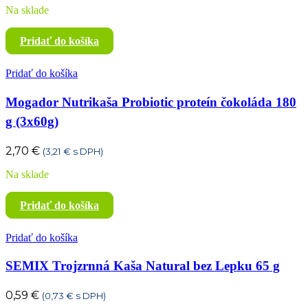
Na sklade
Pridať do košíka
Pridať do košíka
Mogador Nutrikaša Probiotic proteín čokoláda 180
g (3x60g)
2,70
€
(
3,21
€
s DPH)
Na sklade
Pridať do košíka
Pridať do košíka
SEMIX Trojzrnná Kaša Natural bez Lepku 65 g
0,59
€
(
0,73
€
s DPH)