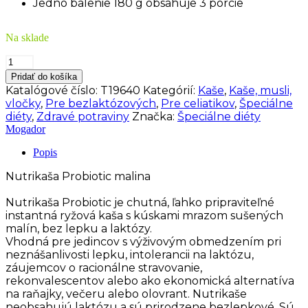
Jedno balenie 180 g obsahuje 3 porcie
Na sklade
množstvo
Mogador
Pridať do košíka
Nutrikaša
Katalógové číslo:
T19640
Kategórií:
Kaše
,
Kaše, musli,
Probiotic
vločky
,
Pre bezlaktózových
,
Pre celiatikov
,
Špeciálne
MALINA
diéty
,
Zdravé potraviny
Značka:
Špeciálne diéty
180g
Mogador
(3x60g)
Popis
Nutrikaša Probiotic malina
Nutrikaša Probiotic je chutná, ľahko pripraviteľné
instantná ryžová kaša s kúskami mrazom sušených
malín, bez lepku a laktózy.
Vhodná pre jedincov s výživovým obmedzením pri
neznášanlivosti lepku, intolerancii na laktózu,
záujemcov o racionálne stravovanie,
rekonvalescentov alebo ako ekonomická alternatíva
na raňajky, večeru alebo olovrant. Nutrikaše
neobsahujú laktózu a sú prirodzene bezlepkové. Sú