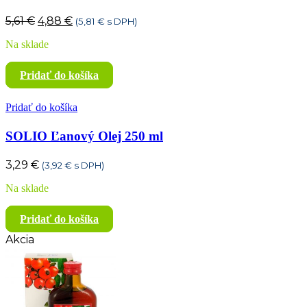
Pôvodná
Aktuálna
5,61
€
4,88
€
(
5,81
€
s DPH)
cena
cena
Na sklade
bola:
je:
5,61 €.
4,88 €.
Pridať do košíka
Pridať do košíka
SOLIO Ľanový Olej 250 ml
3,29
€
(
3,92
€
s DPH)
Na sklade
Pridať do košíka
Akcia