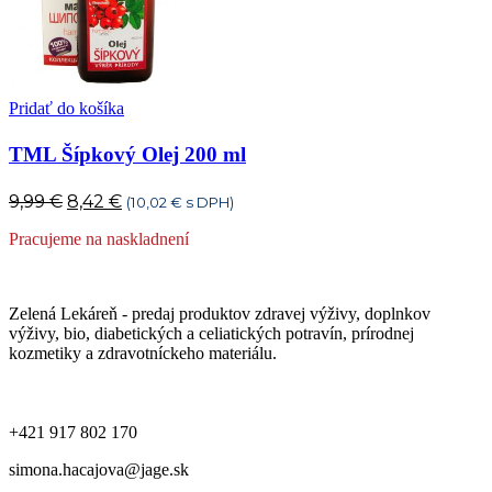
Pridať do košíka
TML Šípkový Olej 200 ml
Pôvodná
Aktuálna
9,99
€
8,42
€
(
10,02
€
s DPH)
cena
cena
Pracujeme na naskladnení
bola:
je:
9,99 €.
8,42 €.
Zelená Lekáreň - predaj produktov zdravej výživy, doplnkov
výživy, bio, diabetických a celiatických potravín, prírodnej
kozmetiky a zdravotníckeho materiálu.
+421 917 802 170
simona.hacajova@jage.sk