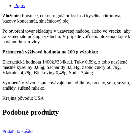
Popis
Zloženie:
brusnice, cukor, regulátor kyslosti kyselina citrónová,
bazový koncentrát, slnečnicový olej.
Po otvorení tovar skladujte v uzavretej nádobe, alebo vo vrecku, aby
sa zamedzilo prístupu vzduchu. V prípade voľného uloženia dôjde k
navlhnutiu suroviny.
Priemerná výživová hodnota na 100 g výrobku:
Energetická hodnota 1400kJ/334kcal. Tuky 0,59g, z toho nasýtené
mastné kyseliny 0,05g, Sacharidy 82,34g, z toho cukry 66,79g,
Vláknina 4,78g, Bielkoviny 0,48g, Sodík 3,4mg.
Vyrobené v závode spracovávajúcom: obilniny, orechy, sóju, sezam,
arašidy, sušené mlieko.
Krajina pôvodu: USA
Podobné produkty
Pridať do košíka