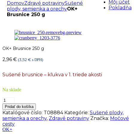
Môj účet
Domov
Zdravé potraviny
Sušené
Pokladňa
plody, semienka a orechy
OK+
Brusnice 250 g
OK+ Brusnice 250 g
2,96
€
3,52
€
(
s DPH)
Sušené brusnice – kľukva v 1. triede akosti
Na sklade
množstvo
OK+
Pridať do košíka
Brusnice
Katalógové číslo:
T08884
Kategórie:
Sušené plody,
250
semienka a orechy
,
Zdravé potraviny
Značka:
Močové
g
cesty
OK+