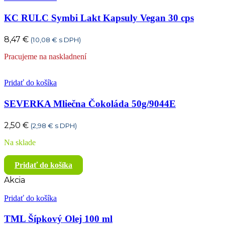
KC RULC Symbi Lakt Kapsuly Vegan 30 cps
8,47
€
(
10,08
€
s DPH)
Pracujeme na naskladnení
Pridať do košíka
SEVERKA Mliečna Čokoláda 50g/9044E
2,50
€
(
2,98
€
s DPH)
Na sklade
Pridať do košíka
Akcia
Pridať do košíka
TML Šípkový Olej 100 ml