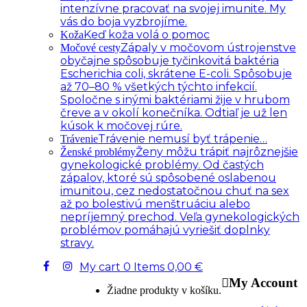
intenzívne pracovať na svojej imunite. My
vás do boja vyzbrojíme.
Keď koža volá o pomoc
Koža
Zápaly v močovom ústrojenstve
Močové cesty
obyčajne spôsobuje tyčinkovitá baktéria
Escherichia coli, skrátene E-coli. Spôsobuje
až 70–80 % všetkých týchto infekcií.
Spoločne s inými baktériami žije v hrubom
čreve a v okolí konečníka. Odtiaľ je už len
kúsok k močovej rúre.
Trávenie nemusí byť trápenie…
Trávenie
Ženy môžu trápiť najrôznejšie
Ženské problémy
gynekologické problémy. Od častých
zápalov, ktoré sú spôsobené oslabenou
imunitou, cez nedostatočnou chuť na sex
až po bolestivú menštruáciu alebo
nepríjemný prechod. Veľa gynekologických
problémov pomáhajú vyriešiť doplnky
stravy.
My cart
0
Items
0,00
€
My Account
Žiadne produkty v košíku.