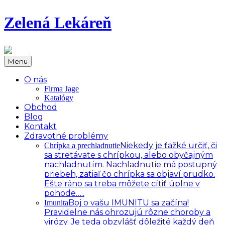
Zelená Lekáreň
Menu
O nás
Firma Jage
Katalógy
Obchod
Blog
Kontakt
Zdravotné problémy
Niekedy je ťažké určiť, či
Chrípka a prechladnutie
sa stretávate s chrípkou, alebo obyčajným
nachladnutím. Nachladnutie má postupný
priebeh, zatiaľ čo chrípka sa objaví prudko.
Ešte ráno sa treba môžete cítiť úplne v
pohode…..
Boj o vašu IMUNITU sa začína!
Imunita
Pravidelne nás ohrozujú rôzne choroby a
virózy. Je teda obzvlášť dôležité každý deň