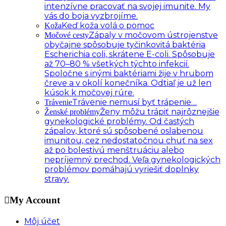
intenzívne pracovať na svojej imunite. My
vás do boja vyzbrojíme.
Keď koža volá o pomoc
Koža
Zápaly v močovom ústrojenstve
Močové cesty
obyčajne spôsobuje tyčinkovitá baktéria
Escherichia coli, skrátene E-coli. Spôsobuje
až 70–80 % všetkých týchto infekcií.
Spoločne s inými baktériami žije v hrubom
čreve a v okolí konečníka. Odtiaľ je už len
kúsok k močovej rúre.
Trávenie nemusí byť trápenie…
Trávenie
Ženy môžu trápiť najrôznejšie
Ženské problémy
gynekologické problémy. Od častých
zápalov, ktoré sú spôsobené oslabenou
imunitou, cez nedostatočnou chuť na sex
až po bolestivú menštruáciu alebo
nepríjemný prechod. Veľa gynekologických
problémov pomáhajú vyriešiť doplnky
stravy.
My Account
Môj účet