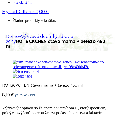
Pokladňa
My cart
0
Items
0,00
€
Žiadne produkty v košíku.
Domov
Výživové doplnky
Zdravie
ženy
ROTBӒCKCHEN šťava mama + železo 450
ml
ROTBӒCKCHEN šťava mama + železo 450 ml
8,19
€
9,75
€
(
s DPH)
Výživový doplnok so železom a vitamínom C, ktorý špecificky
pokrýva zvýšenú potrebu železa počas tehotenstva a laktácie