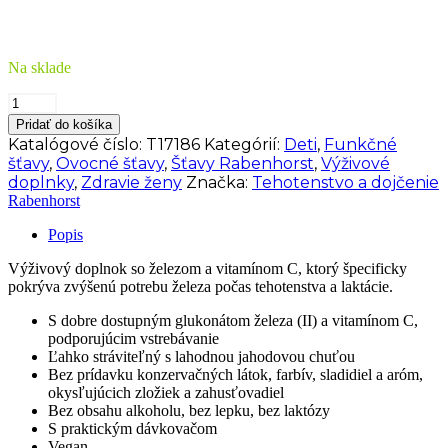
Na sklade
množstvo
ROTBӒCKCHEN
Pridať do košíka
šťava
Katalógové číslo:
T17186
Kategórií:
Deti
,
Funkčné
mama
šťavy
,
Ovocné šťavy
,
Šťavy Rabenhorst
,
Výživové
+
doplnky
,
Zdravie ženy
Značka:
Tehotenstvo a dojčenie
železo
Rabenhorst
450
ml
Popis
Výživový doplnok so železom a vitamínom C, ktorý špecificky
pokrýva zvýšenú potrebu železa počas tehotenstva a laktácie.
S dobre dostupným glukonátom železa (II) a vitamínom C,
podporujúcim vstrebávanie
Ľahko stráviteľný s lahodnou jahodovou chuťou
Bez prídavku konzervačných látok, farbív, sladidiel a aróm,
okysľujúcich zložiek a zahusťovadiel
Bez obsahu alkoholu, bez lepku, bez laktózy
S praktickým dávkovačom
Vegan