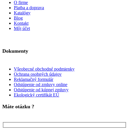
O firme
Platba a doprava
Katalógy
Blog
Kontakt
Môj účet
Dokumenty
Všeobecné obchodné podmienky
Ochrana osobných údajov
Reklamačný formulár
Odstúpenie od zmluvy online
Odstúpenie od kúpnej zmluvy
Ekologický certifikát EÚ
Máte otázku ?