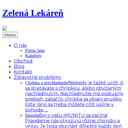
Zelená Lekáreň
Menu
O nás
Firma Jage
Katalógy
Obchod
Blog
Kontakt
Zdravotné problémy
Niekedy je ťažké určiť, či
Chrípka a prechladnutie
sa stretávate s chrípkou, alebo obyčajným
nachladnutím. Nachladnutie má postupný
priebeh, zatiaľ čo chrípka sa objaví prudko.
Ešte ráno sa treba môžete cítiť úplne v
pohode…..
Boj o vašu IMUNITU sa začína!
Imunita
Pravidelne nás ohrozujú rôzne choroby a
virózy. Je teda obzvlášť dôležité každý deň