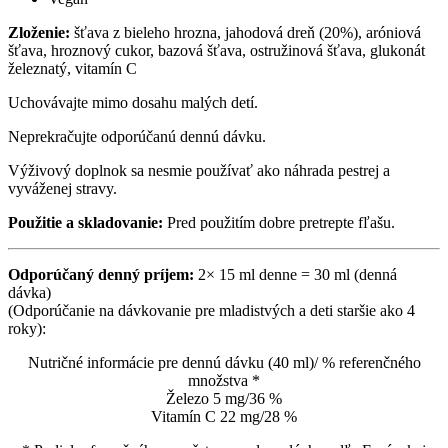
Zloženie:
šťava z bieleho hrozna, jahodová dreň (20%), aróniová
šťava, hroznový cukor, bazová šťava, ostružinová šťava, glukonát
železnatý, vitamín C
Uchovávajte mimo dosahu malých detí.
Neprekračujte odporúčanú dennú dávku.
Výživový doplnok sa nesmie používať ako náhrada pestrej a
vyváženej stravy.
Použitie a skladovanie:
Pred použitím dobre pretrepte fľašu.
Odporúčaný denný príjem:
2× 15 ml denne = 30 ml (denná
dávka)
(Odporúčanie na dávkovanie pre mladistvých a deti staršie ako 4
roky):
Nutričné informácie pre dennú dávku (40 ml)/ % referenčného
množstva *
Železo 5 mg/36 %
Vitamín C 22 mg/28 %