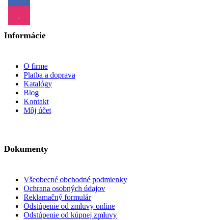
Informácie
O firme
Platba a doprava
Katalógy
Blog
Kontakt
Môj účet
Dokumenty
Všeobecné obchodné podmienky
Ochrana osobných údajov
Reklamačný formulár
Odstúpenie od zmluvy online
Odstúpenie od kúpnej zmluvy