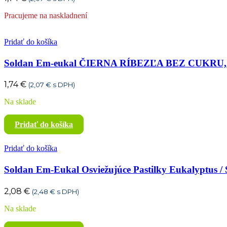
Pracujeme na naskladnení
Pridať do košíka
Soldan Em-eukal ČIERNA RÍBEZĽA BEZ CUKRU, 
1,74
€
(
2,07
€
s DPH)
Na sklade
Pridať do košíka
Pridať do košíka
Soldan Em-Eukal Osviežujúce Pastilky Eukalyptus / S
2,08
€
(
2,48
€
s DPH)
Na sklade