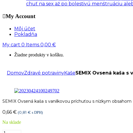
chuť na sex až po bolestivú menštruáciu al
My Account
Môj účet
Pokladňa
My cart
0
Items
0,00
€
Žiadne produkty v košíku.
Domov
Zdravé potraviny
Kaše
SEMIX Ovsená kaša s 
SEMIX Ovsená kaša s vanilkovou príchuťou s nízkym obsahom 
0,66
€
0,81
€
(
s DPH)
Na sklade
množstvo