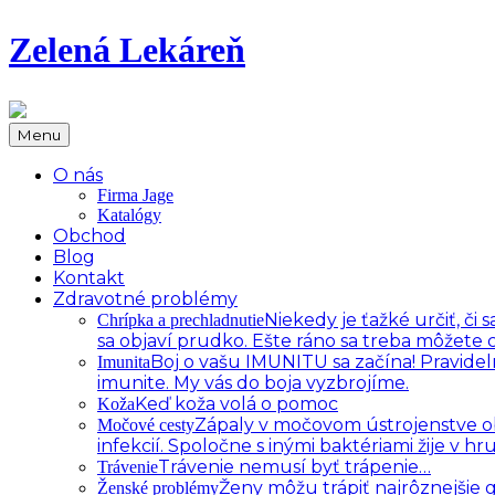
Zelená Lekáreň
Menu
O nás
Firma Jage
Katalógy
Obchod
Blog
Kontakt
Zdravotné problémy
Niekedy je ťažké určiť, č
Chrípka a prechladnutie
sa objaví prudko. Ešte ráno sa treba môžete c
Boj o vašu IMUNITU sa začína! Pravidel
Imunita
imunite. My vás do boja vyzbrojíme.
Keď koža volá o pomoc
Koža
Zápaly v močovom ústrojenstve oby
Močové cesty
infekcií. Spoločne s inými baktériami žije v 
Trávenie nemusí byť trápenie…
Trávenie
Ženy môžu trápiť najrôznejšie
Ženské problémy