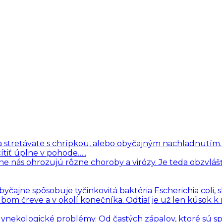
i sa stretávate s chrípkou, alebo obyčajným nachladnutím
ítiť úplne v pohode…..
ne nás ohrozujú rôzne choroby a virózy. Je teda obzvlášť
čajne spôsobuje tyčinkovitá baktéria Escherichia coli, 
hrubom čreve a v okolí konečníka. Odtiaľ je už len kúsok k
 gynekologické problémy. Od častých zápalov, ktoré sú