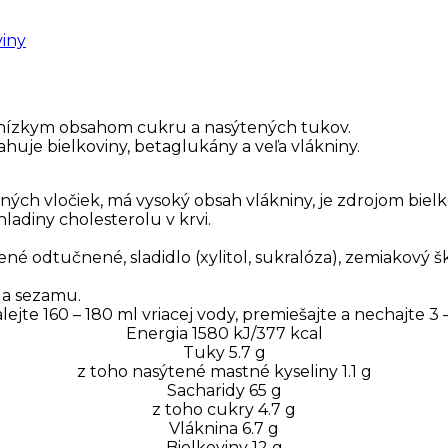
viny
mi nízkym obsahom cukru a nasýtených tukov.
huje bielkoviny, betaglukány a veľa vlákniny.
ých vločiek, má vysoký obsah vlákniny, je zdrojom biel
ladiny cholesterolu v krvi.
odtučnené, sladidlo (xylitol, sukralóza), zemiakový šk
 a sezamu.
ejte 160 – 180 ml vriacej vody, premiešajte a nechajte 3 –
Energia 1580 kJ/377 kcal
Tuky 5.7 g
z toho nasýtené mastné kyseliny 1.1 g
Sacharidy 65 g
z toho cukry 4.7 g
Vláknina 6.7 g
Bielkoviny 12 g