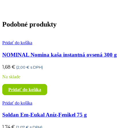
Podobné produkty
Pridať do košíka
NOMINAL Nomina kaša instantná ovsená 300 g
1,68
€
(
2,00
€
s DPH)
Na sklade
Pridať do košíka
Pridať do košíka
Soldan Em-Eukal Aníz-Fenikel 75 g
1,74
€
(
2,07
€
s DPH)