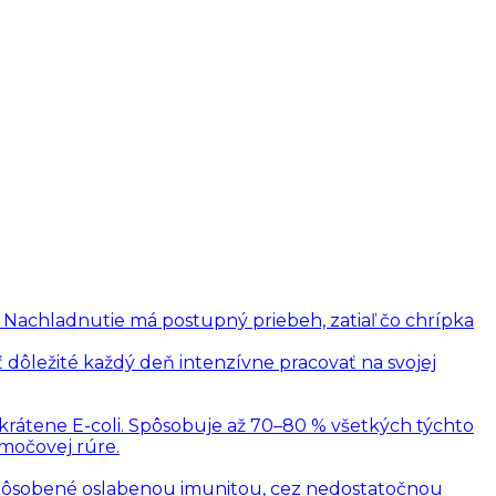
. Nachladnutie má postupný priebeh, zatiaľ čo chrípka
 dôležité každý deň intenzívne pracovať na svojej
skrátene E-coli. Spôsobuje až 70–80 % všetkých týchto
 močovej rúre.
 spôsobené oslabenou imunitou, cez nedostatočnou