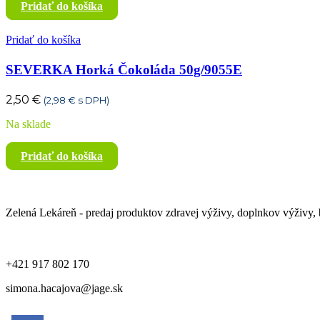
Pridať do košíka
Pridať do košíka
SEVERKA Horká Čokoláda 50g/9055E
2,50
€
(
2,98
€
s DPH)
Na sklade
Pridať do košíka
Zelená Lekáreň - predaj produktov zdravej výživy, doplnkov výživy, b
+421 917 802 170
simona.hacajova@jage.sk