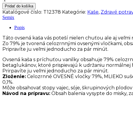
SEMIX
Pridať do košíka
Ovsená
Katalógové číslo:
T12378
Kategórie:
Kaše
,
Zdravé potra
kaša
Semix
s
vanilkovou
Popis
príchuťou
s
Táto ovsená kaša vás poteší nielen chuťou ale aj veľ
nízkym
Zo 79% je tvorená celozrnnými ovsenými vločkami, obsa
obsahom
Pripravíte ju veľmi jednoducho za pár minút.
cukru
65
Ovsená kaša s príchuťou vanilky obsahuje 79% celozrnn
g
betaglukánov, ktoré prispievajú k udržaniu normálnej h
Prirpavíte ju veľmi jednoducho za pár minút.
Zloženie:
Celozrnné OVESNÉ vločky 79%, MLIEKO sušené 
0,1%.
Môže obsahovať stopy vajec, sóje, škrupinových plodov
Návod na prípravu:
Obsah balenia vysypte do misky, zal