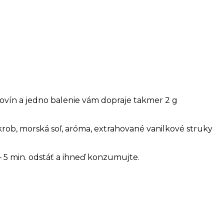
kovín a jedno balenie vám dopraje takmer 2 g
rob, morská soľ, aróma, extrahované vanilkové struky
 5 min.
odstáť a ihneď konzumujte.