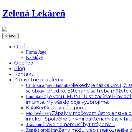
Zelená Lekáreň
Menu
O nás
Firma Jage
Katalógy
Obchod
Blog
Kontakt
Zdravotné problémy
Niekedy je ťažké určiť, č
Chrípka a prechladnutie
sa objaví prudko. Ešte ráno sa treba môžete c
Boj o vašu IMUNITU sa začína! Pravidel
Imunita
imunite. My vás do boja vyzbrojíme.
Keď koža volá o pomoc
Koža
Zápaly v močovom ústrojenstve oby
Močové cesty
infekcií. Spoločne s inými baktériami žije v 
Trávenie nemusí byť trápenie…
Trávenie
Ženy môžu trápiť najrôznejšie
Ženské problémy