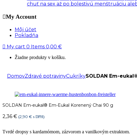
chuť na sex až po bolestivú menštruáciu al
My Account
Môj účet
Pokladňa
My cart
0
Items
0,00
€
Žiadne produkty v košíku.
Domov
Zdravé potraviny
Cukríky
SOLDAN Em-eukal® 
SOLDAN Em-eukal® Em-Eukal Korenený Chai 90 g
2,36
€
2,90
€
(
s DPH)
Tvrdé dropsy s kardamómom, zázvorom a vanilkovým extraktom.