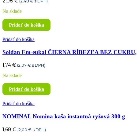
2,08
€
(
2,48
€
s DPH)
Na sklade
Pridať do košíka
Pridať do košíka
Soldan Em-eukal ČIERNA RÍBEZĽA BEZ CUKRU, 
1,74
€
(
2,07
€
s DPH)
Na sklade
Pridať do košíka
Pridať do košíka
NOMINAL Nomina kaša instantná ryžová 300 g
1,68
€
(
2,00
€
s DPH)