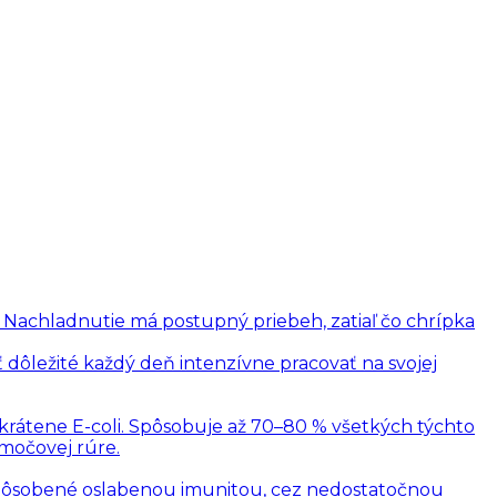
. Nachladnutie má postupný priebeh, zatiaľ čo chrípka
 dôležité každý deň intenzívne pracovať na svojej
skrátene E-coli. Spôsobuje až 70–80 % všetkých týchto
 močovej rúre.
 spôsobené oslabenou imunitou, cez nedostatočnou