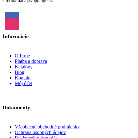
simona.hacajova@jage.sk
Informácie
O firme
Platba a doprava
Katalógy
Blog
Kontakt
Môj účet
Dokumenty
Všeobecné obchodné podmienky
Ochrana osobných údajov
Reklamačný formulár