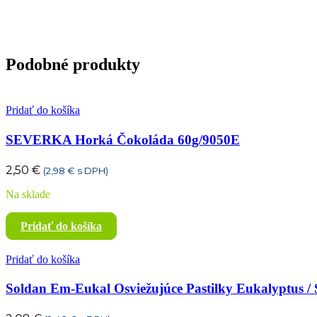
Podobné produkty
Pridať do košíka
SEVERKA Horká Čokoláda 60g/9050E
2,50
€
(
2,98
€
s DPH)
Na sklade
Pridať do košíka
Pridať do košíka
Soldan Em-Eukal Osviežujúce Pastilky Eukalyptus / S