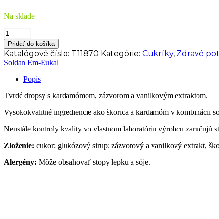
Na sklade
množstvo
SOLDAN
Pridať do košíka
Em-
Katalógové číslo:
T11870
Kategórie:
Cukríky
,
Zdravé pot
eukal®
Soldan Em-Eukal
Em-
Eukal
Popis
Korenený
Chai
Tvrdé dropsy s kardamómom, zázvorom a vanilkovým extraktom.
90
g
Vysokokvalitné ingrediencie ako škorica a kardamóm v kombinácii s
Neustále kontroly kvality vo vlastnom laboratóriu výrobcu zaručujú st
Zloženie:
cukor; glukózový sirup; zázvorový a vanilkový extrakt, šk
Alergény:
Môže obsahovať stopy lepku a sóje.