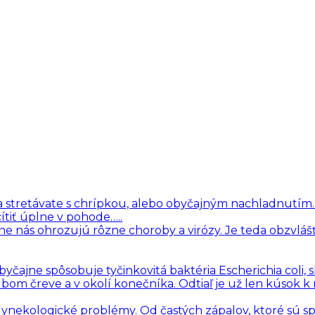
i sa stretávate s chrípkou, alebo obyčajným nachladnutím
ítiť úplne v pohode…..
ne nás ohrozujú rôzne choroby a virózy. Je teda obzvlášť
čajne spôsobuje tyčinkovitá baktéria Escherichia coli, 
hrubom čreve a v okolí konečníka. Odtiaľ je už len kúsok k
 gynekologické problémy. Od častých zápalov, ktoré sú