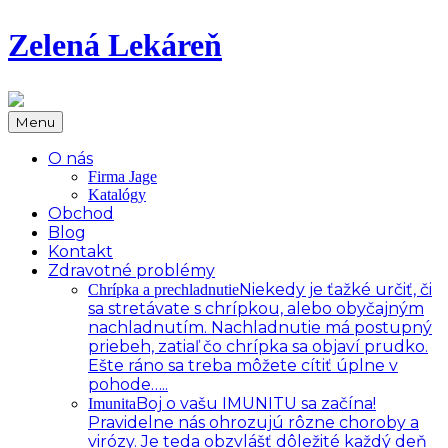
Zelená Lekáreň
Menu
O nás
Firma Jage
Katalógy
Obchod
Blog
Kontakt
Zdravotné problémy
Niekedy je ťažké určiť, či
Chrípka a prechladnutie
sa stretávate s chrípkou, alebo obyčajným
nachladnutím. Nachladnutie má postupný
priebeh, zatiaľ čo chrípka sa objaví prudko.
Ešte ráno sa treba môžete cítiť úplne v
pohode…..
Boj o vašu IMUNITU sa začína!
Imunita
Pravidelne nás ohrozujú rôzne choroby a
virózy. Je teda obzvlášť dôležité každý deň