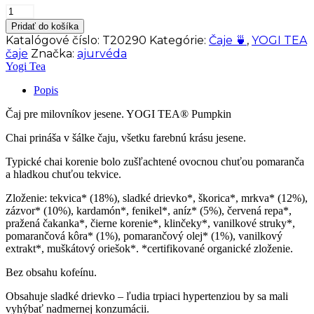
množstvo
Yogi
Pridať do košíka
Tea
Katalógové číslo:
T20290
Kategórie:
Čaje 🍵
,
YOGI TEA
Bio
čaje
Značka:
ajurvéda
čaj
Yogi Tea
Tekvičkový
Chai,
Popis
17
n.s.
Čaj pre milovníkov jesene. YOGI TEA® Pumpkin
Chai prináša v šálke čaju, všetku farebnú krásu jesene.
Typické chai korenie bolo zušľachtené ovocnou chuťou pomaranča
a hladkou chuťou tekvice.
Zloženie: tekvica* (18%), sladké drievko*, škorica*, mrkva* (12%),
zázvor* (10%), kardamón*, fenikel*, aníz* (5%), červená repa*,
pražená čakanka*, čierne korenie*, klinčeky*, vanilkové struky*,
pomarančová kôra* (1%), pomarančový olej* (1%), vanilkový
extrakt*, muškátový oriešok*. *certifikované organické zloženie.
Bez obsahu kofeínu.
Obsahuje sladké drievko – ľudia trpiaci hypertenziou by sa mali
vyhýbať nadmernej konzumácii.