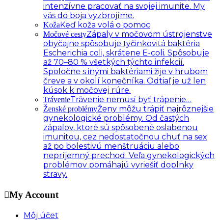
intenzívne pracovať na svojej imunite. My
vás do boja vyzbrojíme.
Keď koža volá o pomoc
Koža
Zápaly v močovom ústrojenstve
Močové cesty
obyčajne spôsobuje tyčinkovitá baktéria
Escherichia coli, skrátene E-coli. Spôsobuje
až 70–80 % všetkých týchto infekcií.
Spoločne s inými baktériami žije v hrubom
čreve a v okolí konečníka. Odtiaľ je už len
kúsok k močovej rúre.
Trávenie nemusí byť trápenie…
Trávenie
Ženy môžu trápiť najrôznejšie
Ženské problémy
gynekologické problémy. Od častých
zápalov, ktoré sú spôsobené oslabenou
imunitou, cez nedostatočnou chuť na sex
až po bolestivú menštruáciu alebo
nepríjemný prechod. Veľa gynekologických
problémov pomáhajú vyriešiť doplnky
stravy.
My Account
Môj účet