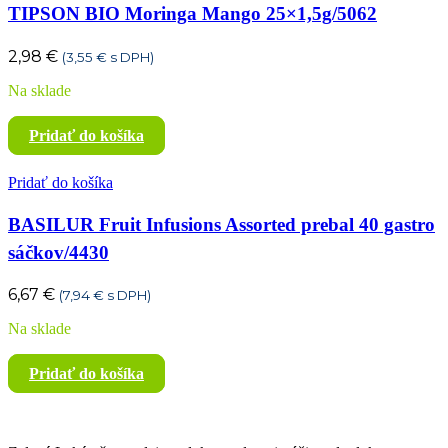
TIPSON BIO Moringa Mango 25×1,5g/5062
2,98
€
(
3,55
€
s DPH)
Na sklade
Pridať do košíka
Pridať do košíka
BASILUR Fruit Infusions Assorted prebal 40 gastro
sáčkov/4430
6,67
€
(
7,94
€
s DPH)
Na sklade
Pridať do košíka