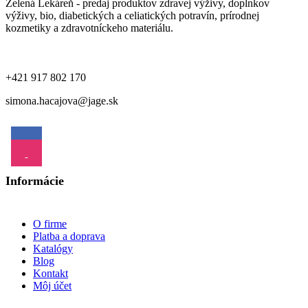
Zelená Lekáreň - predaj produktov zdravej výživy, doplnkov
výživy, bio, diabetických a celiatických potravín, prírodnej
kozmetiky a zdravotníckeho materiálu.
+421 917 802 170
simona.hacajova@jage.sk
Informácie
O firme
Platba a doprava
Katalógy
Blog
Kontakt
Môj účet