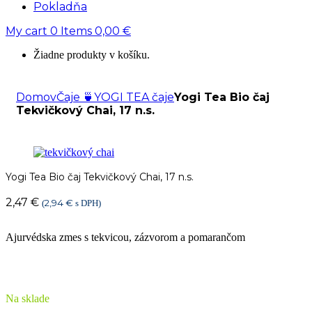
Pokladňa
My cart
0
Items
0,00
€
Žiadne produkty v košíku.
Domov
Čaje 🍵
YOGI TEA čaje
Yogi Tea Bio čaj
Tekvičkový Chai, 17 n.s.
Yogi Tea Bio čaj Tekvičkový Chai, 17 n.s.
2,47
€
2,94
€
(
s DPH)
Ajurvédska zmes s tekvicou, zázvorom a pomarančom
Na sklade