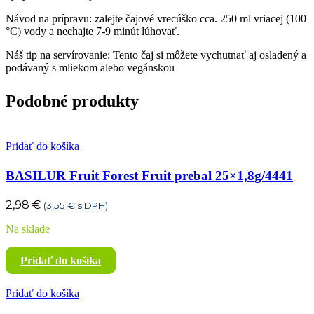
Návod na prípravu: zalejte čajové vrecúško cca. 250 ml vriacej (100
°C) vody a nechajte 7-9 minút lúhovať.
Náš tip na servírovanie: Tento čaj si môžete vychutnať aj osladený a
podávaný s mliekom alebo vegánskou
Podobné produkty
Pridať do košíka
BASILUR Fruit Forest Fruit prebal 25×1,8g/4441
2,98
€
(
3,55
€
s DPH)
Na sklade
Pridať do košíka
Pridať do košíka