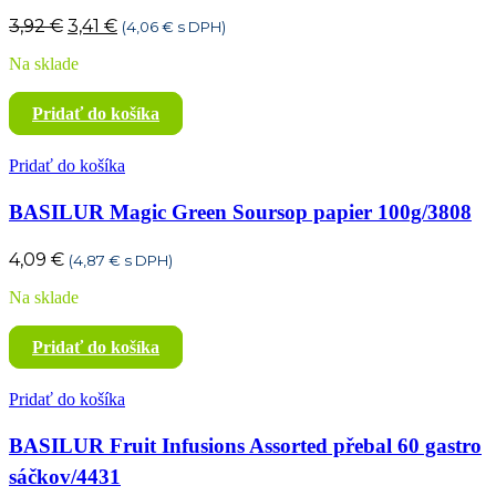
Pôvodná
Aktuálna
3,92
€
3,41
€
(
4,06
€
s DPH)
cena
cena
Na sklade
bola:
je:
3,92 €.
3,41 €.
Pridať do košíka
Pridať do košíka
BASILUR Magic Green Soursop papier 100g/3808
4,09
€
(
4,87
€
s DPH)
Na sklade
Pridať do košíka
Pridať do košíka
BASILUR Fruit Infusions Assorted přebal 60 gastro
sáčkov/4431