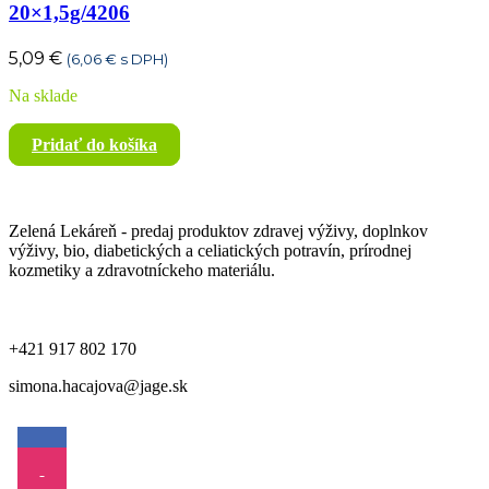
20×1,5g/4206
5,09
€
(
6,06
€
s DPH)
Na sklade
Pridať do košíka
Zelená Lekáreň - predaj produktov zdravej výživy, doplnkov
výživy, bio, diabetických a celiatických potravín, prírodnej
kozmetiky a zdravotníckeho materiálu.
+421 917 802 170
simona.hacajova@jage.sk