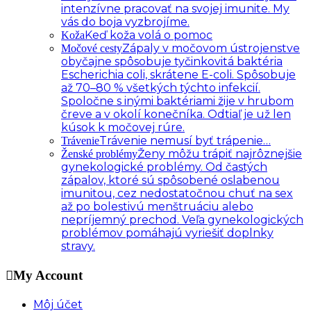
intenzívne pracovať na svojej imunite. My
vás do boja vyzbrojíme.
Keď koža volá o pomoc
Koža
Zápaly v močovom ústrojenstve
Močové cesty
obyčajne spôsobuje tyčinkovitá baktéria
Escherichia coli, skrátene E-coli. Spôsobuje
až 70–80 % všetkých týchto infekcií.
Spoločne s inými baktériami žije v hrubom
čreve a v okolí konečníka. Odtiaľ je už len
kúsok k močovej rúre.
Trávenie nemusí byť trápenie…
Trávenie
Ženy môžu trápiť najrôznejšie
Ženské problémy
gynekologické problémy. Od častých
zápalov, ktoré sú spôsobené oslabenou
imunitou, cez nedostatočnou chuť na sex
až po bolestivú menštruáciu alebo
nepríjemný prechod. Veľa gynekologických
problémov pomáhajú vyriešiť doplnky
stravy.
My Account
Môj účet