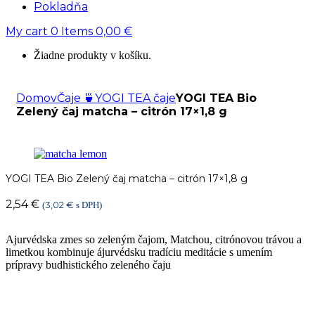
Pokladňa
My cart
0
Items
0,00
€
Žiadne produkty v košíku.
Domov
Čaje 🍵
YOGI TEA čaje
YOGI TEA Bio
Zelený čaj matcha – citrón 17×1,8 g
YOGI TEA Bio Zelený čaj matcha – citrón 17×1,8 g
2,54
€
3,02
€
(
s DPH)
Ajurvédska zmes so zeleným čajom, Matchou, citrónovou trávou a
limetkou kombinuje ájurvédsku tradíciu meditácie s umením
prípravy budhistického zeleného čaju