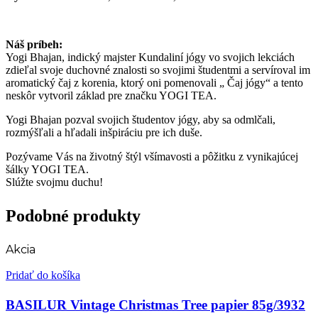
Náš príbeh:
Yogi Bhajan, indický majster Kundaliní jógy vo svojich lekciách
zdieľal svoje duchovné znalosti so svojimi študentmi a servíroval im
aromatický čaj z korenia, ktorý oni pomenovali „ Čaj jógy“ a tento
neskôr vytvoril základ pre značku YOGI TEA.
Yogi Bhajan pozval svojich študentov jógy, aby sa odmlčali,
rozmýšľali a hľadali inšpiráciu pre ich duše.
Pozývame Vás na životný štýl všímavosti a pôžitku z vynikajúcej
šálky YOGI TEA.
Slúžte svojmu duchu!
Podobné produkty
Akcia
Pridať do košíka
BASILUR Vintage Christmas Tree papier 85g/3932