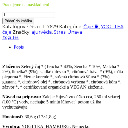
Pracujeme na naskladnení
množstvo
YOGI
Pridať do košíka
TEA
Katalógové číslo:
T17629
Kategórie:
Čaje 🍵
,
YOGI TEA
Bio
čaje
Značky:
ajurvéda
,
Stres
,
Únava
Zelený
Yogi Tea
čaj
matcha
Popis
-
citrón
17x1,8
g
Zloženie:
Zelený čaj * (Tencha * 43%, Sencha * 10%, Matcha *
2%), limetka* (9%), sladké drievko *, citrónová tráva * (9%), mäta
pieporná *, čierne korenie *, sušená citrónová šťava * (3%),
guarana *, citrónový olej *, citrónová verbena *, citrónová kôra *,
zázvor *, * certifikované organické a VEGAN zloženie.
Návod na prípravu:
Zalejte čajové vrecúško cca, 250 ml vriacej
(100 °C) vody, nechajte 5 minút lúhovať, potom už iba
vychutnávajte.
Hmotnosť:
30,6 g (17×1,8 g)
Výrobca:
YOGI TEA, HAMBURG, Nemecko