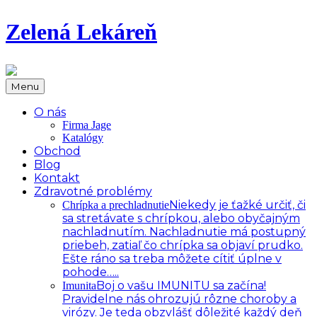
Zelená Lekáreň
Menu
O nás
Firma Jage
Katalógy
Obchod
Blog
Kontakt
Zdravotné problémy
Niekedy je ťažké určiť, či
Chrípka a prechladnutie
sa stretávate s chrípkou, alebo obyčajným
nachladnutím. Nachladnutie má postupný
priebeh, zatiaľ čo chrípka sa objaví prudko.
Ešte ráno sa treba môžete cítiť úplne v
pohode…..
Boj o vašu IMUNITU sa začína!
Imunita
Pravidelne nás ohrozujú rôzne choroby a
virózy. Je teda obzvlášť dôležité každý deň