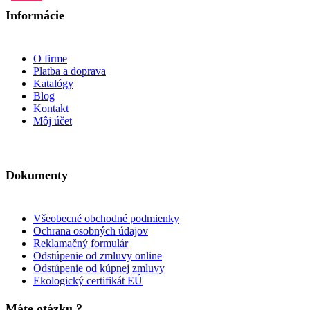
Informácie
O firme
Platba a doprava
Katalógy
Blog
Kontakt
Môj účet
Dokumenty
Všeobecné obchodné podmienky
Ochrana osobných údajov
Reklamačný formulár
Odstúpenie od zmluvy online
Odstúpenie od kúpnej zmluvy
Ekologický certifikát EÚ
Máte otázku ?