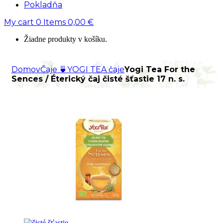
Pokladňa
My cart
0
Items
0,00
€
Žiadne produkty v košíku.
Domov
Čaje 🍵
YOGI TEA čaje
Yogi Tea For the
Sences / Éterický čaj čisté šťastie 17 n. s.