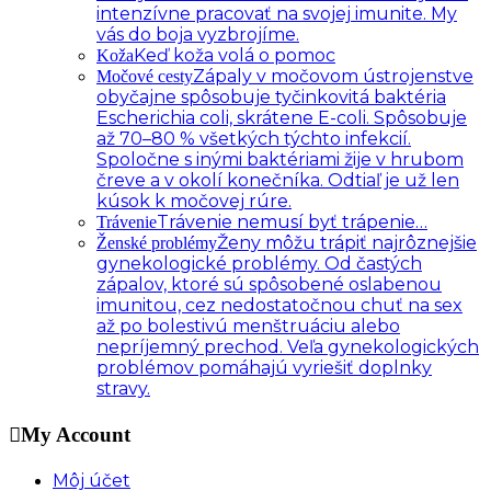
intenzívne pracovať na svojej imunite. My
vás do boja vyzbrojíme.
Keď koža volá o pomoc
Koža
Zápaly v močovom ústrojenstve
Močové cesty
obyčajne spôsobuje tyčinkovitá baktéria
Escherichia coli, skrátene E-coli. Spôsobuje
až 70–80 % všetkých týchto infekcií.
Spoločne s inými baktériami žije v hrubom
čreve a v okolí konečníka. Odtiaľ je už len
kúsok k močovej rúre.
Trávenie nemusí byť trápenie…
Trávenie
Ženy môžu trápiť najrôznejšie
Ženské problémy
gynekologické problémy. Od častých
zápalov, ktoré sú spôsobené oslabenou
imunitou, cez nedostatočnou chuť na sex
až po bolestivú menštruáciu alebo
nepríjemný prechod. Veľa gynekologických
problémov pomáhajú vyriešiť doplnky
stravy.
My Account
Môj účet