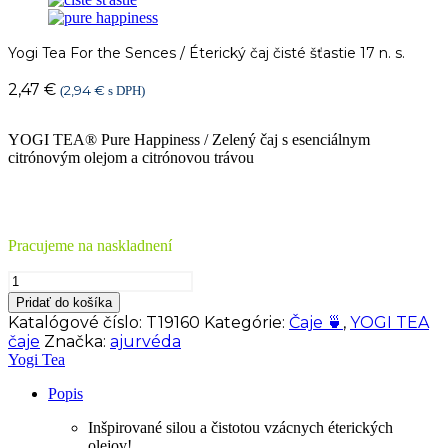
Yogi Tea For the Sences / Éterický čaj čisté šťastie 17 n. s.
2,47
€
2,94
€
(
s DPH)
YOGI TEA® Pure Happiness / Zelený čaj s esenciálnym
citrónovým olejom a citrónovou trávou
Pracujeme na naskladnení
množstvo
Yogi
Pridať do košíka
Tea
Katalógové číslo:
T19160
Kategórie:
Čaje 🍵
,
YOGI TEA
For
čaje
Značka:
ajurvéda
the
Yogi Tea
Sences
/
Popis
Éterický
čaj
Inšpirované silou a čistotou vzácnych éterických
čisté
olejov!