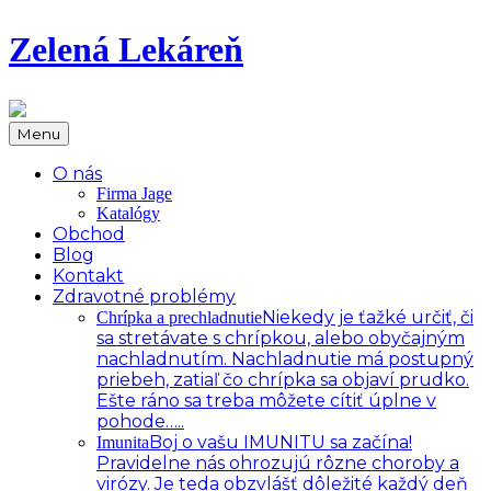
Zelená Lekáreň
Menu
O nás
Firma Jage
Katalógy
Obchod
Blog
Kontakt
Zdravotné problémy
Niekedy je ťažké určiť, či
Chrípka a prechladnutie
sa stretávate s chrípkou, alebo obyčajným
nachladnutím. Nachladnutie má postupný
priebeh, zatiaľ čo chrípka sa objaví prudko.
Ešte ráno sa treba môžete cítiť úplne v
pohode…..
Boj o vašu IMUNITU sa začína!
Imunita
Pravidelne nás ohrozujú rôzne choroby a
virózy. Je teda obzvlášť dôležité každý deň