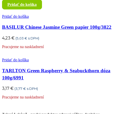
Pridať do košíka
Pridať do košíka
BASILUR Chinese Jasmine Green papier 100g/3822
4,23
€
(
5,03
€
s DPH)
Pracujeme na naskladnení
Pridať do košíka
TARLTON Green Raspberry & Seabuckthorn dóza
100g/6991
3,17
€
(
3,77
€
s DPH)
Pracujeme na naskladnení