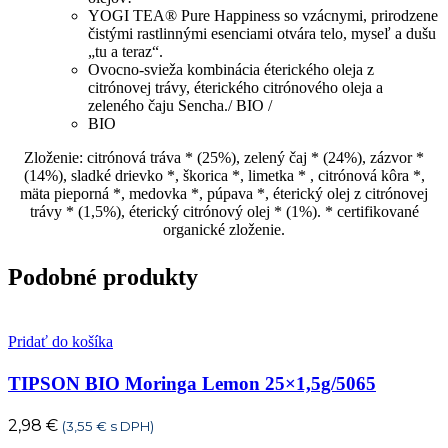
šťastie
YOGI TEA® Pure Happiness so vzácnymi, prirodzene
17
čistými rastlinnými esenciami otvára telo, myseľ a dušu
n.
„tu a teraz“.
s.
Ovocno-svieža kombinácia éterického oleja z
citrónovej trávy, éterického citrónového oleja a
zeleného čaju Sencha./ BIO /
BIO
Zloženie: citrónová tráva * (25%), zelený čaj * (24%), zázvor *
(14%), sladké drievko *, škorica *, limetka * , citrónová kôra *,
mäta pieporná *, medovka *, púpava *, éterický olej z citrónovej
trávy * (1,5%), éterický citrónový olej * (1%). * certifikované
organické zloženie.
Podobné produkty
Pridať do košíka
TIPSON BIO Moringa Lemon 25×1,5g/5065
2,98
€
(
3,55
€
s DPH)