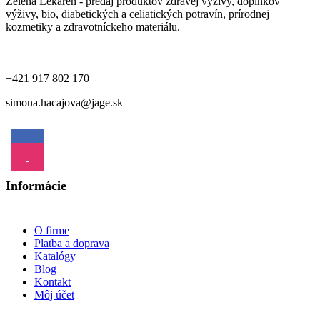
Zelená Lekáreň - predaj produktov zdravej výživy, doplnkov
výživy, bio, diabetických a celiatických potravín, prírodnej
kozmetiky a zdravotníckeho materiálu.
+421 917 802 170
simona.hacajova@jage.sk
Informácie
O firme
Platba a doprava
Katalógy
Blog
Kontakt
Môj účet