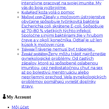
intenzívne pracovať na svojej imunite. My
vás do boja vyzbrojíme.
Keď koža volá o pomoc
Koža
Zápaly v močovom ústrojenstve
Močové cesty
obyčajne spôsobuje tyčinkovitá baktéria
Escherichia coli, skrátene E-coli. Spôsobuje
až 70–80 % všetkých týchto infekcií.
Spoločne s inými baktériami žije v hrubom
čreve a v okolí konečníka. Odtiaľ je už len
kúsok k močovej rúre.
Trávenie nemusí byť trápenie…
Trávenie
Ženy môžu trápiť najrôznejšie
Ženské problémy
gynekologické problémy. Od častých
zápalov, ktoré sú spôsobené oslabenou
imunitou, cez nedostatočnou chuť na sex
až po bolestivú menštruáciu alebo
nepríjemný prechod. Veľa gynekologických
problémov pomáhajú vyriešiť doplnky
stravy.
My Account
Môj účet