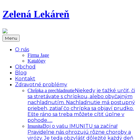
Zelená Lekáreň
Menu
O nás
Firma Jage
Katalógy
Obchod
Blog
Kontakt
Zdravotné problémy
Niekedy je ťažké určiť, či
Chrípka a prechladnutie
sa stretávate s chrípkou, alebo obyčajným
nachladnutím. Nachladnutie má postupný
priebeh, zatiaľ čo chrípka sa objaví prudko.
Ešte ráno sa treba môžete cítiť úplne v
pohode…..
Boj o vašu IMUNITU sa začína!
Imunita
Pravidelne nás ohrozujú rôzne choroby a
virózy. Je teda obzvlášť dôležité každý deň