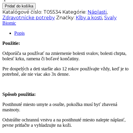
BIOMIC
Pridať do košíka
Hrejivá
Katalógové číslo:
T05534
Kategórie:
Náplasti
,
náplasť
Zdravotnícke potreby
Značky:
Kĺby a kosti
,
Svaly
s
Biomic
kapsaicínom
12
Popis
x
18
Použitie:
cm
Odporúča sa používať na zmiernenie bolesti svalov, bolesti chrpta,
bolesť krku, ramena či boľavé končatiny.
Pre dospelých a deti staršie ako 12 rokov používajte vždy, keď je to
potrebné, ale nie viac ako 3x denne.
Spôsob použitia:
Postihnuté miesto umyte a osušte, pokožka musí byť zbavená
mastnoty.
Odstráňte ochrannú vrstvu a na postihnuté miesto nalepte náplasť,
pevne pritlačte a vyhladzujte na koži.