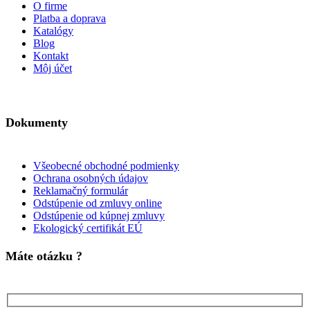
O firme
Platba a doprava
Katalógy
Blog
Kontakt
Môj účet
Dokumenty
Všeobecné obchodné podmienky
Ochrana osobných údajov
Reklamačný formulár
Odstúpenie od zmluvy online
Odstúpenie od kúpnej zmluvy
Ekologický certifikát EÚ
Máte otázku ?