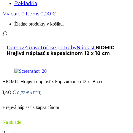
Pokladňa
My cart
0
Items
0,00
€
Žiadne produkty v košíku.
Domov
Zdravotnícke potreby
Náplasti
BIOMIC
Hrejivá náplasť s kapsaicínom 12 x 18 cm
BIOMIC Hrejivá náplasť s kapsaicínom 12 x 18 cm
1,40
€
1,72
€
(
s DPH)
Hrejivá náplasť s kapsaicínom
Na sklade
množstvo