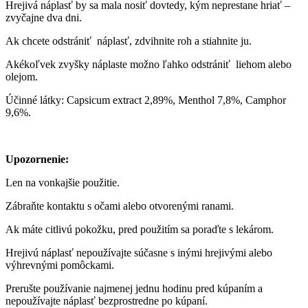
Hrejivá náplasť by sa mala nosiť dovtedy, kým neprestane hriať –
zvyčajne dva dni.
Ak chcete odstrániť náplasť, zdvihnite roh a stiahnite ju.
Akékoľvek zvyšky náplaste možno ľahko odstrániť liehom alebo
olejom.
Účinné látky: Capsicum extract 2,89%, Menthol 7,8%, Camphor
9,6%.
Upozornenie:
Len na vonkajšie použitie.
Zábraňte kontaktu s očami alebo otvorenými ranami.
Ak máte citlivú pokožku, pred použitím sa poraďte s lekárom.
Hrejivú náplasť nepoužívajte súčasne s inými hrejivými alebo
výhrevnými pomôckami.
Prerušte používanie najmenej jednu hodinu pred kúpaním a
nepoužívajte náplasť bezprostredne po kúpaní.