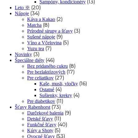
(13)
Šampóny, kondicionéry
(20)
Leto 🌞
(34)
Nápoje
(2)
Káva a Kakao
(8)
Matcha
(3)
Prírodné sirupy a šťavy
(9)
Sušené nápoje
(5)
Víno a Včelovina
(7)
Yuzu tea
(3)
Novinky
(46)
Špeciálne diéty
(8)
Bez pridaného cukru
(17)
Pre bezlaktózových
(27)
Pre celiatikov
(16)
Kaše, musli, vločky
(4)
Ostatné
(4)
Sušienky, krekry
(11)
Pre diabetikov
(73)
Šťavy Rabenhorst
(9)
Darčekové balenia
(11)
Detské šťavy
(40)
Funkčné šťavy
(5)
Kúry a Shoty
(53)
Ovocné šťavy