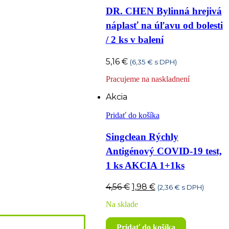
DR. CHEN Bylinná hrejivá
náplasť na úľavu od bolesti
/ 2 ks v balení
5,16
€
(
6,35
€
s DPH)
Pracujeme na naskladnení
Akcia
Pridať do košíka
Singclean Rýchly
Antigénový COVID-19 test,
1 ks AKCIA 1+1ks
Pôvodná
Aktuálna
4,56
€
1,98
€
(
2,36
€
s DPH)
cena
cena
Na sklade
bola:
je:
4,56 €.
1,98 €.
Pridať do košíka