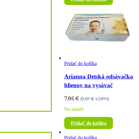
Pridať do košíka
Arianna Detská odsávačka
hlienov na vysávač
7,86
€
(
9,67
€
s DPH)
Na sklade
Pridať do košíka
Pridať do košíka