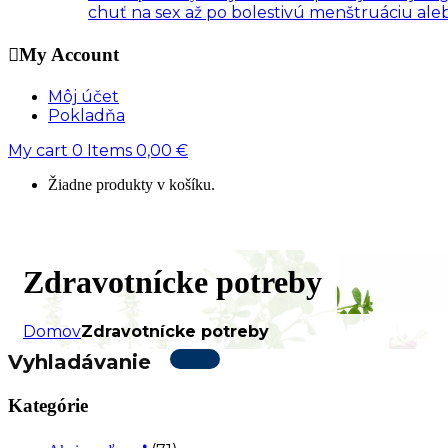
chuť na sex až po bolestivú menštruáciu al
My Account
Môj účet
Pokladňa
My cart
0
Items
0,00
€
Žiadne produkty v košíku.
Zdravotnícke potreby
Domov
Zdravotnícke potreby
Vyhladávanie
Kategórie