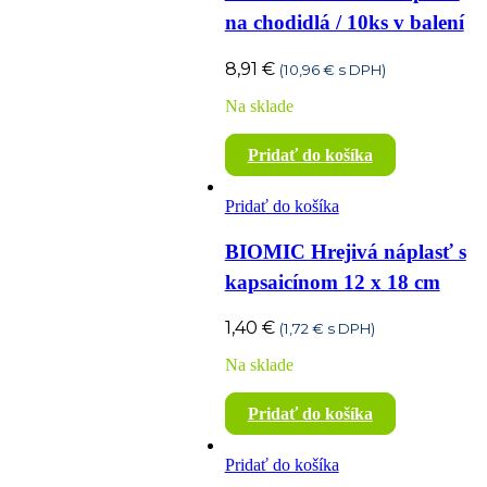
na chodidlá / 10ks v balení
8,91
€
(
10,96
€
s DPH)
Na sklade
Pridať do košíka
Pridať do košíka
BIOMIC Hrejivá náplasť s
kapsaicínom 12 x 18 cm
1,40
€
(
1,72
€
s DPH)
Na sklade
Pridať do košíka
Pridať do košíka