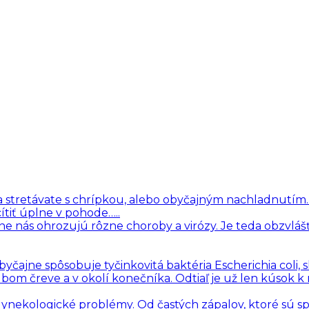
i sa stretávate s chrípkou, alebo obyčajným nachladnutím
ítiť úplne v pohode…..
ne nás ohrozujú rôzne choroby a virózy. Je teda obzvlášť
čajne spôsobuje tyčinkovitá baktéria Escherichia coli, 
hrubom čreve a v okolí konečníka. Odtiaľ je už len kúsok k
 gynekologické problémy. Od častých zápalov, ktoré sú