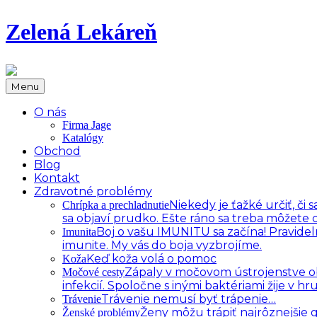
Zelená Lekáreň
Menu
O nás
Firma Jage
Katalógy
Obchod
Blog
Kontakt
Zdravotné problémy
Niekedy je ťažké určiť, č
Chrípka a prechladnutie
sa objaví prudko. Ešte ráno sa treba môžete c
Boj o vašu IMUNITU sa začína! Pravidel
Imunita
imunite. My vás do boja vyzbrojíme.
Keď koža volá o pomoc
Koža
Zápaly v močovom ústrojenstve oby
Močové cesty
infekcií. Spoločne s inými baktériami žije v 
Trávenie nemusí byť trápenie…
Trávenie
Ženy môžu trápiť najrôznejšie
Ženské problémy