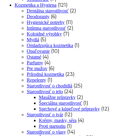
(121)
Kozmetika a Hygiena
(2)
Dentálna starostlivosť
(6)
Deodoranty
(11)
Hygienické potreby
(2)
Intímna starostlivosť
(7)
Koloidné výrobky
(5)
Mydlá
(1)
Omladzujúca kozmetika
(10)
Opaľovanie
(4)
Ostatné
(4)
Parfumy
(6)
Pre mužov
(23)
Prírodná kozmetika
(1)
Repelenty
(25)
Starostlivosť o chodidlá
(24)
Starostlivosť o telo
(2)
Masážne prípravky
(1)
Špeciálna starostlivosť
(12)
Sprchové a kúpeľové prípravky
(12)
Starostlivosť o tvár
(4)
Krémy, masky, séra
(1)
Proti starnutiu
(14)
Starostlivosť o vlasy