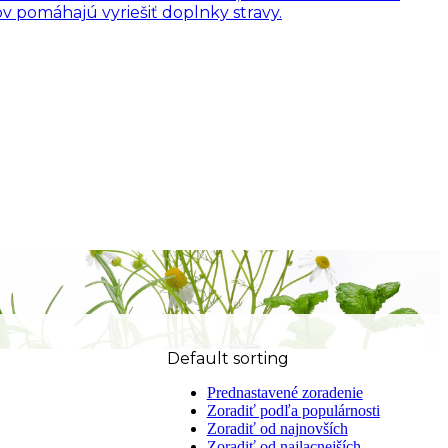
 pomáhajú vyriešiť doplnky stravy.
Default sorting
Prednastavené zoradenie
Zoradiť podľa populárnosti
Zoradiť od najnovších
Zoradiť od najlacnejších