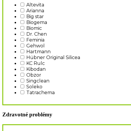
Altevita
Arianna
Big star
Biogema
Biomic
Dr. Chen
Feminia
Gehwol
Hartmann
Hübner Original Silicea
KC Rulc
Kibodan
Obzor
Singclean
Soleko
Tatrachema
Zdravotné problémy