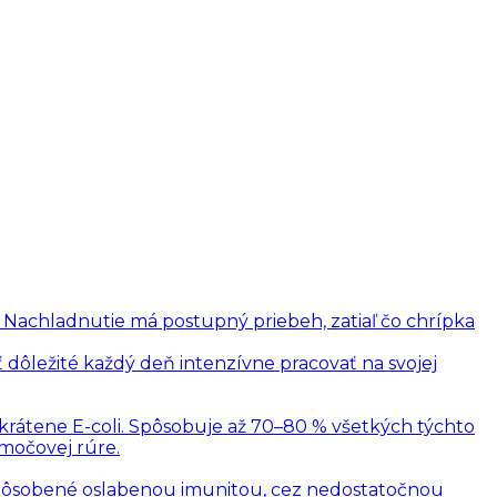
. Nachladnutie má postupný priebeh, zatiaľ čo chrípka
 dôležité každý deň intenzívne pracovať na svojej
skrátene E-coli. Spôsobuje až 70–80 % všetkých týchto
 močovej rúre.
 spôsobené oslabenou imunitou, cez nedostatočnou