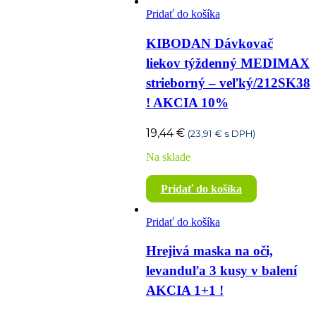
Pridať do košíka
KIBODAN Dávkovač
liekov týždenný MEDIMAX
strieborný – veľký/212SK38
! AKCIA 10%
19,44
€
(
23,91
€
s DPH)
Na sklade
Pridať do košíka
Pridať do košíka
Hrejivá maska na oči,
levanduľa 3 kusy v balení
AKCIA 1+1 !