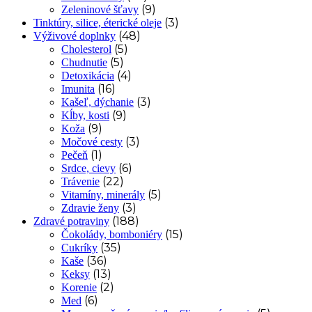
(9)
Zeleninové šťavy
(3)
Tinktúry, silice, éterické oleje
(48)
Výživové doplnky
(5)
Cholesterol
(5)
Chudnutie
(4)
Detoxikácia
(16)
Imunita
(3)
Kašeľ, dýchanie
(9)
Kĺby, kosti
(9)
Koža
(3)
Močové cesty
(1)
Pečeň
(6)
Srdce, cievy
(22)
Trávenie
(5)
Vitamíny, minerály
(3)
Zdravie ženy
(188)
Zdravé potraviny
(15)
Čokolády, bomboniéry
(35)
Cukríky
(36)
Kaše
(13)
Keksy
(2)
Korenie
(6)
Med