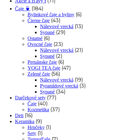
(71)
Akcie a zľavy ❗
(184)
Čaje 🍵
(6)
Bylinkové čaje a byliny
(43)
Čierne čaje
(13)
Nálevové vrecká
(29)
Sypané
(6)
Ostatné
(23)
Ovocné čaje
(21)
Nálevové vrecká
(2)
Sypané
(6)
Peruánske čaje
(47)
YOGI TEA čaje
(56)
Zelené čaje
(19)
Nálevové vrecká
(3)
Pyramídové vrecká
(34)
Sypané
(77)
Darčekové sety
(40)
Čaje
(37)
Kozmetika
(16)
Deti
(9)
Keramika
(1)
Hrnčeky
(1)
Sety
(7)
Termofľaše