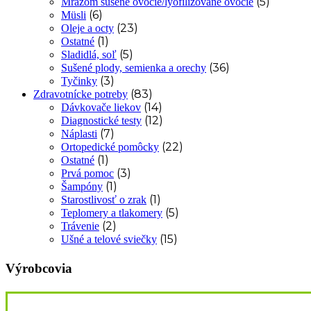
(5)
Mrazom sušené ovocie/lyofilizované ovocie
(6)
Müsli
(23)
Oleje a octy
(1)
Ostatné
(5)
Sladidlá, soľ
(36)
Sušené plody, semienka a orechy
(3)
Tyčinky
(83)
Zdravotnícke potreby
(14)
Dávkovače liekov
(12)
Diagnostické testy
(7)
Náplasti
(22)
Ortopedické pomôcky
(1)
Ostatné
(3)
Prvá pomoc
(1)
Šampóny
(1)
Starostlivosť o zrak
(5)
Teplomery a tlakomery
(2)
Trávenie
(15)
Ušné a telové sviečky
Výrobcovia