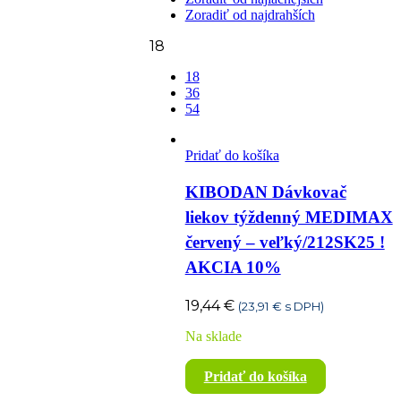
Zoradiť od najdrahších
18
18
36
54
Pridať do košíka
KIBODAN Dávkovač
liekov týždenný MEDIMAX
červený – veľký/212SK25 !
AKCIA 10%
19,44
€
(
23,91
€
s DPH)
Na sklade
Pridať do košíka