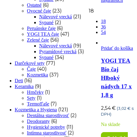
najdrahších
(6)
Ostatné
18
(23)
Ovocné čaje
(21)
Nálevové vrecká
18
(2)
Sypané
36
(6)
Peruánske čaje
54
(47)
YOGI TEA čaje
(56)
Zelené čaje
(19)
Nálevové vrecká
Pridať do košíka
(3)
Pyramídové vrecká
(34)
Sypané
YOGI TEA
(77)
Darčekové sety
(40)
Bio čaj
Čaje
(37)
Kozmetika
Hlboký
(16)
Deti
nádych 17 x
(9)
Keramika
(1)
Hrnčeky
1,8 g
(1)
Sety
(7)
Termofľaše
2,54
€
(
3,02
€
s
(121)
Kozmetika a Hygiena
DPH)
(2)
Dentálna starostlivosť
(6)
Deodoranty
Na sklade
(11)
Hygienické potreby
(2)
Intímna starostlivosť