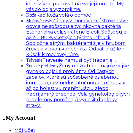
intenzívne pracovať na svojej imunite. My
vás do boja vyzbrojíme.
Keď koža volá o pomoc
Koža
Zápaly v močovom ústrojenstve
Močové cesty
obyčajne spôsobuje tyčinkovitá baktéria
Escherichia coli, skrátene E-coli. Spôsobuje
až 70–80 % všetkých týchto infekcií.
Spoločne s inými baktériami žije v hrubom
čreve a v okolí konečníka. Odtiaľ je už len
kúsok k močovej rúre.
Trávenie nemusí byť trápenie…
Trávenie
Ženy môžu trápiť najrôznejšie
Ženské problémy
gynekologické problémy. Od častých
zápalov, ktoré sú spôsobené oslabenou
imunitou, cez nedostatočnou chuť na sex
až po bolestivú menštruáciu alebo
nepríjemný prechod. Veľa gynekologických
problémov pomáhajú vyriešiť doplnky
stravy.
My Account
Môj účet