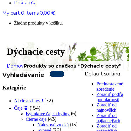
Pokladňa
My cart
0
Items
0,00
€
Žiadne produkty v košíku.
Dýchacie cesty
Domov
Produkty so značkou “Dýchacie cesty”
Default sorting
Vyhladávanie
Prednastavené
Kategórie
zoradenie
Zoradiť podľa
populárnosti
(72)
Akcie a zľavy ❗
Zoradiť od
(184)
Čaje 🍵
najnovších
(6)
Bylinkové čaje a byliny
Zoradiť od
(43)
Čierne čaje
najlacnejších
(13)
Nálevové vrecká
Zoradiť od
(29)
Sypané