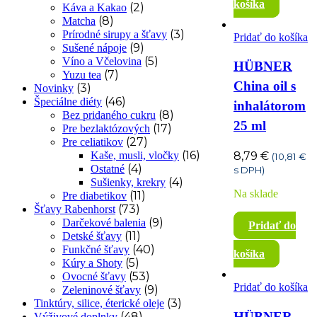
košíka
(2)
Káva a Kakao
(8)
Matcha
(3)
Prírodné sirupy a šťavy
Pridať do košíka
(9)
Sušené nápoje
(5)
Víno a Včelovina
HÜBNER
(7)
Yuzu tea
China oil s
(3)
Novinky
(46)
Špeciálne diéty
inhalátorom
(8)
Bez pridaného cukru
25 ml
(17)
Pre bezlaktózových
(27)
Pre celiatikov
(16)
8,79
€
Kaše, musli, vločky
(
10,81
€
(4)
Ostatné
s DPH)
(4)
Sušienky, krekry
Na sklade
(11)
Pre diabetikov
(73)
Šťavy Rabenhorst
(9)
Darčekové balenia
Pridať do
(11)
Detské šťavy
(40)
Funkčné šťavy
košíka
(5)
Kúry a Shoty
(53)
Ovocné šťavy
Pridať do košíka
(9)
Zeleninové šťavy
(3)
Tinktúry, silice, éterické oleje
HÜBNER
(48)
Výživové doplnky