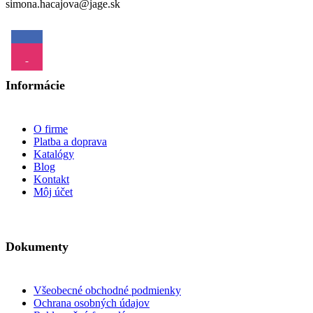
simona.hacajova@jage.sk
Onkologické problémy
Ortopedické
Informácie
problémy
pleť
O firme
Oči
Pečeň
Platba a doprava
Katalógy
Srdce
Blog
Shot
spánok
Kontakt
Môj účet
Stres
Starnutie pleti
Svaly
Dokumenty
Tehotenstvo a dojčenie
Všeobecné obchodné podmienky
Ochrana osobných údajov