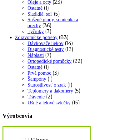
(23)
Oleje a octy
(1)
Ostatné
(5)
Sladidlá, soľ
Sušené plody, semienka a
(36)
orechy
(3)
Tyčinky
(83)
Zdravotnícke potreby
(14)
Dávkovače liekov
(12)
Diagnostické testy
(7)
Náplasti
(22)
Ortopedické pomôcky
(1)
Ostatné
(3)
Prvá pomoc
(1)
Šampóny
(1)
Starostlivosť o zrak
(5)
Teplomery a tlakomery
(2)
Trávenie
(15)
Ušné a telové sviečky
Výrobcovia