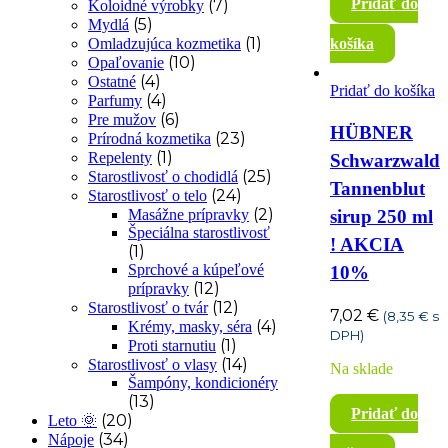
Pridať do
(7)
Koloidné výrobky
(5)
Mydlá
(1)
Omladzujúca kozmetika
košíka
(10)
Opaľovanie
(4)
Ostatné
Pridať do košíka
(4)
Parfumy
(6)
Pre mužov
HÜBNER
(23)
Prírodná kozmetika
(1)
Repelenty
Schwarzwald
(25)
Starostlivosť o chodidlá
Tannenblut
(24)
Starostlivosť o telo
(2)
sirup 250 ml
Masážne prípravky
Špeciálna starostlivosť
! AKCIA
(1)
Sprchové a kúpeľové
10%
(12)
prípravky
(12)
Starostlivosť o tvár
7,02
€
(
8,35
€
s
(4)
Krémy, masky, séra
DPH)
(1)
Proti starnutiu
(14)
Starostlivosť o vlasy
Na sklade
Šampóny, kondicionéry
(13)
Pridať do
(20)
Leto 🌞
(34)
Nápoje