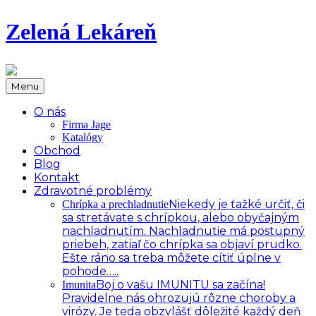
Zelená Lekáreň
Menu
O nás
Firma Jage
Katalógy
Obchod
Blog
Kontakt
Zdravotné problémy
Niekedy je ťažké určiť, či
Chrípka a prechladnutie
sa stretávate s chrípkou, alebo obyčajným
nachladnutím. Nachladnutie má postupný
priebeh, zatiaľ čo chrípka sa objaví prudko.
Ešte ráno sa treba môžete cítiť úplne v
pohode…..
Boj o vašu IMUNITU sa začína!
Imunita
Pravidelne nás ohrozujú rôzne choroby a
virózy. Je teda obzvlášť dôležité každý deň