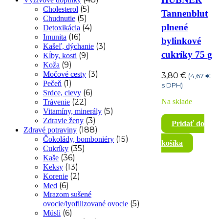
(5)
Cholesterol
Tannenblut
(5)
Chudnutie
plnené
(4)
Detoxikácia
(16)
Imunita
bylinkové
(3)
Kašeľ, dýchanie
cukríky 75 g
(9)
Kĺby, kosti
(9)
Koža
(3)
Močové cesty
3,80
€
(
4,67
€
(1)
Pečeň
s DPH)
(6)
Srdce, cievy
Na sklade
(22)
Trávenie
(5)
Vitamíny, minerály
(3)
Zdravie ženy
Pridať do
(188)
Zdravé potraviny
(15)
Čokolády, bomboniéry
košíka
(35)
Cukríky
(36)
Kaše
(13)
Keksy
(2)
Korenie
(6)
Med
Mrazom sušené
(5)
ovocie/lyofilizované ovocie
(6)
Müsli