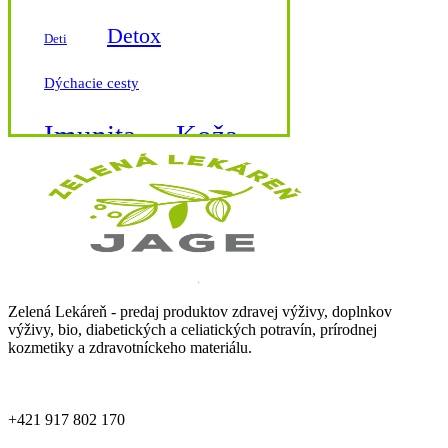
Detox
Deti
Dýchacie cesty
Imunita
Koža
Krvný tlak
Kĺby a kosti
Magnézium
Zelená Lekáreň - predaj produktov zdravej výživy, doplnkov
výživy, bio, diabetických a celiatických potravín, prírodnej
Močové cesty
kozmetiky a zdravotníckeho materiálu.
Nechty
Nervy
+421 917 802 170
Nos