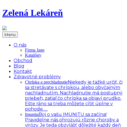
Zelená Lekáreň
Menu
O nás
Firma Jage
Katalógy
Obchod
Blog
Kontakt
Zdravotné problémy
Niekedy je ťažké určiť, či
Chrípka a prechladnutie
sa stretávate s chrípkou, alebo obyčajným
nachladnutím. Nachladnutie má postupný
priebeh, zatiaľ čo chrípka sa objaví prudko.
Ešte ráno sa treba môžete cítiť úplne v
pohode…..
Boj o vašu IMUNITU sa začína!
Imunita
Pravidelne nás ohrozujú rôzne choroby a
virózy. Je teda obzvlášť dôležité každý deň