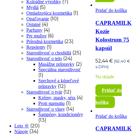
(7)
Koloidné výrobky
(5)
Mydlá
Pridať do košíka
(1)
Omladzujúca kozmetika
(10)
Opaľovanie
CAPRAMILK
(4)
Ostatné
(4)
Parfumy
Kozie
(6)
Pre mužov
Kolostrum 75
(23)
Prírodná kozmetika
(1)
Repelenty
kapsúl
(25)
Starostlivosť o chodidlá
(24)
Starostlivosť o telo
52,44
€
(
62,40
€
(2)
Masážne prípravky
s DPH)
Špeciálna starostlivosť
(1)
Na sklade
Sprchové a kúpeľové
(12)
prípravky
Pridať do
(12)
Starostlivosť o tvár
(4)
Krémy, masky, séra
košíka
(1)
Proti starnutiu
(14)
Starostlivosť o vlasy
Šampóny, kondicionéry
Pridať do košíka
(13)
(20)
Leto 🌞
CAPRAMILK
(34)
Nápoje