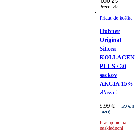
1.00
z 5
3recenzie
Nechty
Nervy
Pridať do košíka
Nos
Hubner
Original
Onkologické problémy
Silicea
KOLLAGEN
Ortopedické
PLUS / 30
problémy
sáčkov
AKCIA 15%
pleť
Oči
Pečeň
zľava !
Shot
spánok
9,99
€
(
11,89
€
s
DPH)
Srdce
Starnutie pleti
Pracujeme na
naskladnení
Stres
Svaly