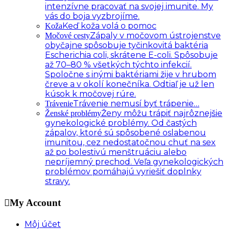
intenzívne pracovať na svojej imunite. My
vás do boja vyzbrojíme.
Keď koža volá o pomoc
Koža
Zápaly v močovom ústrojenstve
Močové cesty
obyčajne spôsobuje tyčinkovitá baktéria
Escherichia coli, skrátene E-coli. Spôsobuje
až 70–80 % všetkých týchto infekcií.
Spoločne s inými baktériami žije v hrubom
čreve a v okolí konečníka. Odtiaľ je už len
kúsok k močovej rúre.
Trávenie nemusí byť trápenie…
Trávenie
Ženy môžu trápiť najrôznejšie
Ženské problémy
gynekologické problémy. Od častých
zápalov, ktoré sú spôsobené oslabenou
imunitou, cez nedostatočnou chuť na sex
až po bolestivú menštruáciu alebo
nepríjemný prechod. Veľa gynekologických
problémov pomáhajú vyriešiť doplnky
stravy.
My Account
Môj účet