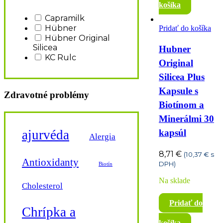
košíka
Capramilk
Hübner
Pridať do košíka
Hübner Original
Silicea
Hubner
KC Rulc
Original
Silicea Plus
Kapsule s
Zdravotné problémy
Biotínom a
Minerálmi 30
ajurvéda
kapsúl
Alergia
8,71
€
(
10,37
€
s
Antioxidanty
DPH)
Biotín
Na sklade
Cholesterol
Pridať do
Chrípka a
košíka