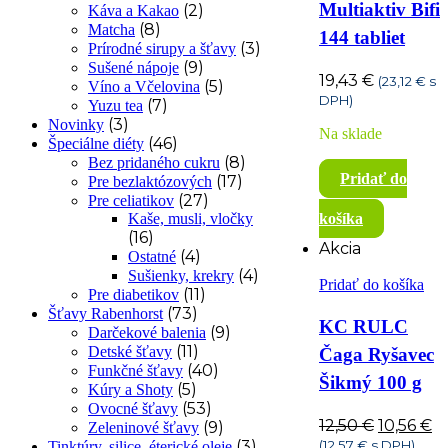
Multiaktiv Bifi
(2)
Káva a Kakao
(8)
Matcha
144 tabliet
(3)
Prírodné sirupy a šťavy
(9)
Sušené nápoje
19,43
€
(
23,12
€
s
(5)
Víno a Včelovina
DPH)
(7)
Yuzu tea
(3)
Novinky
Na sklade
(46)
Špeciálne diéty
(8)
Bez pridaného cukru
Pridať do
(17)
Pre bezlaktózových
(27)
Pre celiatikov
košíka
Kaše, musli, vločky
(16)
Akcia
(4)
Ostatné
(4)
Sušienky, krekry
Pridať do košíka
(11)
Pre diabetikov
(73)
Šťavy Rabenhorst
KC RULC
(9)
Darčekové balenia
(11)
Detské šťavy
Čaga Ryšavec
(40)
Funkčné šťavy
Šikmý 100 g
(5)
Kúry a Shoty
(53)
Ovocné šťavy
Pôvodn
A
12,50
€
10,56
€
(9)
Zeleninové šťavy
cena
c
(
12,57
€
s DPH)
(3)
Tinktúry, silice, éterické oleje