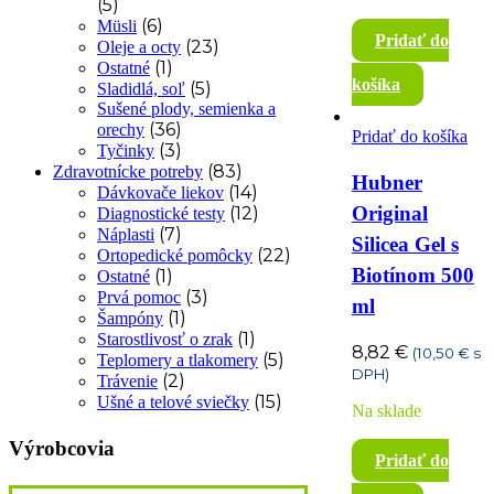
(5)
(6)
Müsli
Pridať do
(23)
Oleje a octy
(1)
Ostatné
košíka
(5)
Sladidlá, soľ
Sušené plody, semienka a
(36)
orechy
Pridať do košíka
(3)
Tyčinky
(83)
Zdravotnícke potreby
Hubner
(14)
Dávkovače liekov
Original
(12)
Diagnostické testy
(7)
Náplasti
Silicea Gel s
(22)
Ortopedické pomôcky
Biotínom 500
(1)
Ostatné
(3)
Prvá pomoc
ml
(1)
Šampóny
(1)
Starostlivosť o zrak
8,82
€
(
10,50
€
s
(5)
Teplomery a tlakomery
DPH)
(2)
Trávenie
(15)
Ušné a telové sviečky
Na sklade
Výrobcovia
Pridať do