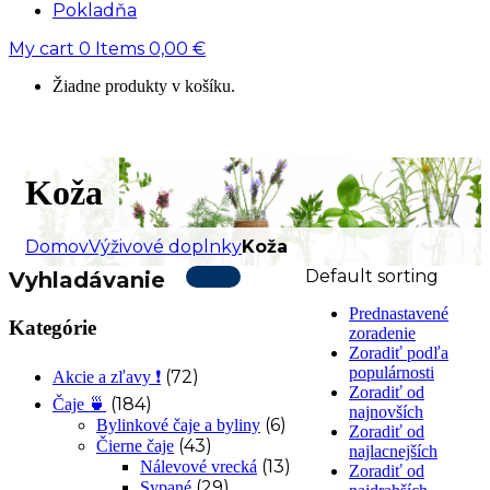
Pokladňa
My cart
0
Items
0,00
€
Žiadne produkty v košíku.
Koža
Domov
Výživové doplnky
Koža
Default sorting
Vyhladávanie
Prednastavené
Kategórie
zoradenie
Zoradiť podľa
populárnosti
(72)
Akcie a zľavy ❗
Zoradiť od
(184)
Čaje 🍵
najnovších
(6)
Bylinkové čaje a byliny
Zoradiť od
(43)
Čierne čaje
najlacnejších
(13)
Nálevové vrecká
Zoradiť od
(29)
Sypané