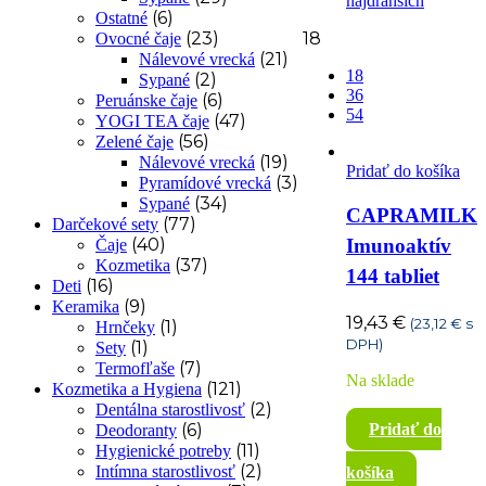
najdrahších
(6)
Ostatné
18
(23)
Ovocné čaje
(21)
Nálevové vrecká
18
(2)
Sypané
36
(6)
Peruánske čaje
54
(47)
YOGI TEA čaje
(56)
Zelené čaje
(19)
Nálevové vrecká
Pridať do košíka
(3)
Pyramídové vrecká
(34)
Sypané
CAPRAMILK
(77)
Darčekové sety
(40)
Imunoaktív
Čaje
(37)
Kozmetika
144 tabliet
(16)
Deti
(9)
Keramika
19,43
€
(
23,12
€
s
(1)
Hrnčeky
DPH)
(1)
Sety
(7)
Termofľaše
Na sklade
(121)
Kozmetika a Hygiena
(2)
Dentálna starostlivosť
(6)
Pridať do
Deodoranty
(11)
Hygienické potreby
(2)
Intímna starostlivosť
košíka