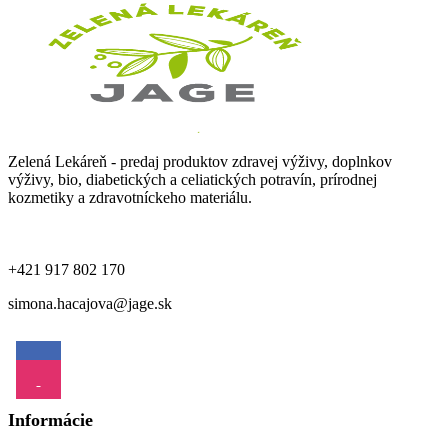
Tehotenstvo a dojčenie
Trávenie
Uši
Vegan
Zelená Lekáreň - predaj produktov zdravej výživy, doplnkov
výživy, bio, diabetických a celiatických potravín, prírodnej
Vitamíny a minerály
kozmetiky a zdravotníckeho materiálu.
Vlasy, nechty, pleť
+421 917 802 170
Únava
Ústa
simona.hacajova@jage.sk
Špeciálne diéty
Ženské problémy
Informácie