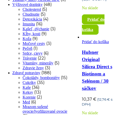
bola:
je:
(48)
Výživové doplnky
Na sklade
12,50 €.
10
(5)
Cholesterol
(5)
Chudnutie
(4)
Detoxikácia
Pridať do
(16)
Imunita
(3)
Kašeľ, dýchanie
košíka
(9)
Kĺby, kosti
(9)
Koža
Pridať do košíka
(3)
Močové cesty
(1)
Pečeň
Hubner
(6)
Srdce, cievy
(22)
Trávenie
Original
(5)
Vitamíny, minerály
Silicea Direct s
(3)
Zdravie ženy
(188)
Zdravé potraviny
Biotínom a
(15)
Čokolády, bomboniéry
Selénom / 30
(35)
Cukríky
(36)
Kaše
sáčkov
(13)
Keksy
(2)
Korenie
10,37
€
(
12,76
€
s
(6)
Med
DPH)
Mrazom sušené
ovocie/lyofilizované ovocie
Na sklade