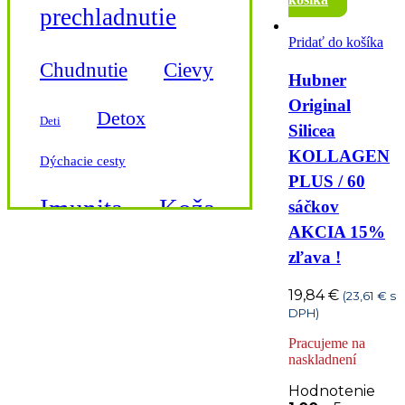
prechladnutie
Pridať do košíka
Cievy
Chudnutie
Hubner
Original
Detox
Deti
Silicea
KOLLAGEN
Dýchacie cesty
PLUS / 60
Imunita
Koža
sáčkov
AKCIA 15%
zľava !
Krvný tlak
19,84
€
(
23,61
€
s
Kĺby a kosti
DPH)
Pracujeme na
Magnézium
naskladnení
Hodnotenie
Močové cesty