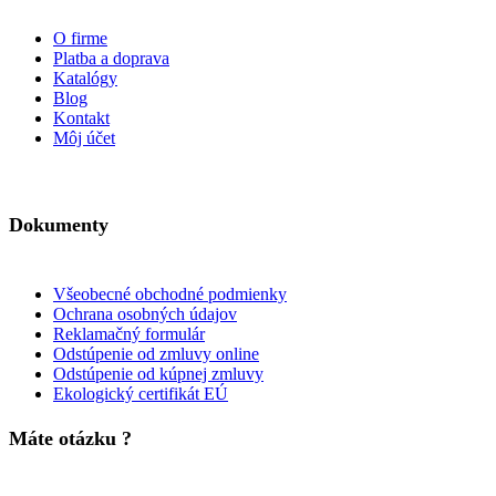
O firme
Platba a doprava
Katalógy
Blog
Kontakt
Môj účet
Dokumenty
Všeobecné obchodné podmienky
Ochrana osobných údajov
Reklamačný formulár
Odstúpenie od zmluvy online
Odstúpenie od kúpnej zmluvy
Ekologický certifikát EÚ
Máte otázku ?