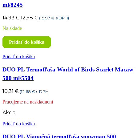
ml/8245
Pôvodná
Aktuálna
14,93
€
12,98
€
(
15,97
€
s DPH)
cena
cena
Na sklade
bola:
je:
14,93 €.
12,98 €.
Pridať do košíka
Pridať do košíka
DUO PL Termofľaša World of Birds Scarlet Macaw
500 ml/5504
10,31
€
(
12,68
€
s DPH)
Pracujeme na naskladnení
Akcia
Pridať do košíka
DUO PL Vianočná termofľaša snowman 500