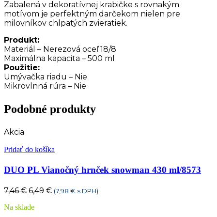
Zabalená v dekoratívnej krabičke s rovnakým
motívom je perfektným darčekom nielen pre
milovníkov chlpatých zvieratiek.
Produkt:
Materiál – Nerezová oceľ 18/8
Maximálna kapacita – 500 ml
Použitie:
Umývačka riadu – Nie
Mikrovlnná rúra – Nie
Podobné produkty
Akcia
Pridať do košíka
DUO PL Vianočný hrnček snowman 430 ml/8573
Pôvodná
Aktuálna
7,46
€
6,49
€
(
7,98
€
s DPH)
cena
cena
Na sklade
bola:
je: