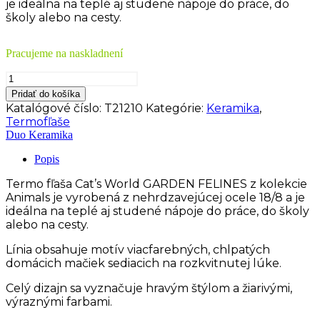
je ideálna na teplé aj studené nápoje do práce, do
školy alebo na cesty.
Pracujeme na naskladnení
množstvo
DUO
Pridať do košíka
PL
Katalógové číslo:
T21210
Kategórie:
Keramika
,
Termofľaša
Termofľaše
Cat’s
Duo Keramika
World
GARDEN
Popis
FELINES
500
Termo fľaša Cat’s World GARDEN FELINES z kolekcie
ml/1079
Animals je vyrobená z nehrdzavejúcej ocele 18/8 a je
ideálna na teplé aj studené nápoje do práce, do školy
alebo na cesty.
Línia obsahuje motív viacfarebných, chlpatých
domácich mačiek sediacich na rozkvitnutej lúke.
Celý dizajn sa vyznačuje hravým štýlom a žiarivými,
výraznými farbami.