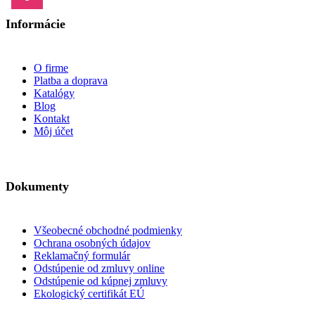
Informácie
O firme
Platba a doprava
Katalógy
Blog
Kontakt
Môj účet
Dokumenty
Všeobecné obchodné podmienky
Ochrana osobných údajov
Reklamačný formulár
Odstúpenie od zmluvy online
Odstúpenie od kúpnej zmluvy
Ekologický certifikát EÚ