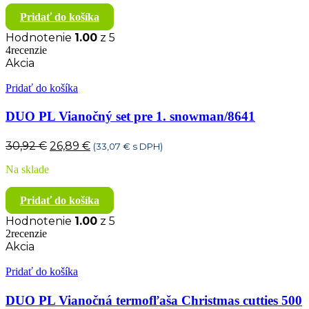
7,46 €.
6,49 €.
Pridať do košíka
Hodnotenie
1.00
z 5
4recenzie
Akcia
Pridať do košíka
DUO PL Vianočný set pre 1. snowman/8641
Pôvodná
Aktuálna
30,92
€
26,89
€
(
33,07
€
s DPH)
cena
cena
Na sklade
bola:
je:
30,92 €.
26,89 €.
Pridať do košíka
Hodnotenie
1.00
z 5
2recenzie
Akcia
Pridať do košíka
DUO PL Vianočná termofľaša Christmas cutties 500