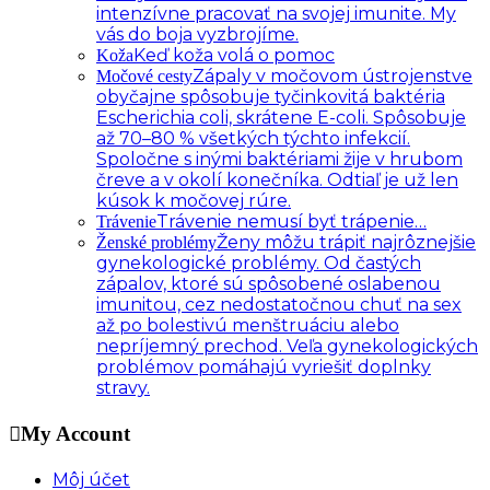
intenzívne pracovať na svojej imunite. My
vás do boja vyzbrojíme.
Keď koža volá o pomoc
Koža
Zápaly v močovom ústrojenstve
Močové cesty
obyčajne spôsobuje tyčinkovitá baktéria
Escherichia coli, skrátene E-coli. Spôsobuje
až 70–80 % všetkých týchto infekcií.
Spoločne s inými baktériami žije v hrubom
čreve a v okolí konečníka. Odtiaľ je už len
kúsok k močovej rúre.
Trávenie nemusí byť trápenie…
Trávenie
Ženy môžu trápiť najrôznejšie
Ženské problémy
gynekologické problémy. Od častých
zápalov, ktoré sú spôsobené oslabenou
imunitou, cez nedostatočnou chuť na sex
až po bolestivú menštruáciu alebo
nepríjemný prechod. Veľa gynekologických
problémov pomáhajú vyriešiť doplnky
stravy.
My Account
Môj účet