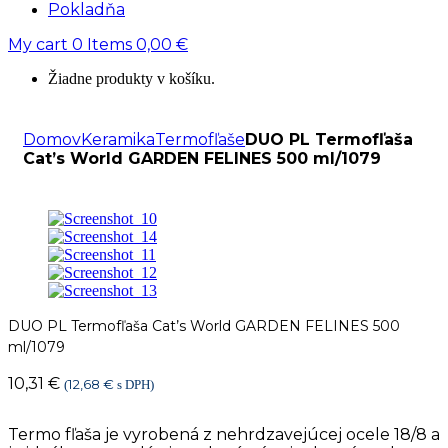
Pokladňa
My cart
0
Items
0,00
€
Žiadne produkty v košíku.
Domov
Keramika
Termofľaše
DUO PL Termofľaša
Cat’s World GARDEN FELINES 500 ml/1079
DUO PL Termofľaša Cat’s World GARDEN FELINES 500
ml/1079
10,31
€
12,68
€
(
s DPH)
Termo fľaša je vyrobená z nehrdzavejúcej ocele 18/8 a