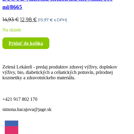
ml/8665
Pôvodná
Aktuálna
14,93
€
12,98
€
(
15,97
€
s DPH)
cena
cena
Na sklade
bola:
je:
14,93 €.
12,98 €.
Pridať do košíka
Zelená Lekáreň - predaj produktov zdravej výživy, doplnkov
výživy, bio, diabetických a celiatických potravín, prírodnej
kozmetiky a zdravotníckeho materiálu.
+421 917 802 170
simona.hacajova@jage.sk