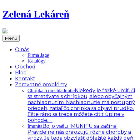
Zelená Lekáreň
Menu
O nás
Firma Jage
Katalógy
Obchod
Blog
Kontakt
Zdravotné problémy
Niekedy je ťažké určiť, či
Chrípka a prechladnutie
sa stretávate s chrípkou, alebo obyčajným
nachladnutím. Nachladnutie má postupný
priebeh, zatiaľ čo chrípka sa objaví prudko.
Ešte ráno sa treba môžete cítiť úplne v
pohode…..
Boj o vašu IMUNITU sa začína!
Imunita
Pravidelne nás ohrozujú rôzne choroby a
virózy. Je teda obzvlášť dôležité každý deň