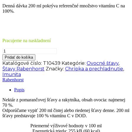
Denná dávka 200 ml pokrýva referenčné množstvo vitamínu C na
100%.
Pracujeme na naskladnení
množstvo
Pomarančovo-
Pridať do košíka
rakytníkový
Katalógové číslo:
T10439
Kategórie:
Ovocné šťavy
,
nektár
Šťavy Rabenhorst
Značky:
Chrípka a prechladnutie
,
Rabenhorst
Imunita
750
Rabenhorst
ml
Popis
Nektár z pomarančovej šťavy a rakytníka, obsah ovocia: najmenej
70 %.
Odporúčame vypiť 200 ml čistej alebo riedenej šťavy denne. 200 ml
šťavy predstavuje 100 % vitamínu C v DOD.
Priemerné výživové hodnoty v 100 ml
Energetická trieda: 255 kB (60 kcal)