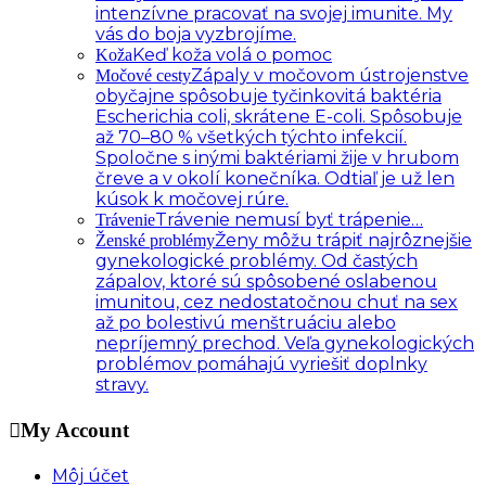
intenzívne pracovať na svojej imunite. My
vás do boja vyzbrojíme.
Keď koža volá o pomoc
Koža
Zápaly v močovom ústrojenstve
Močové cesty
obyčajne spôsobuje tyčinkovitá baktéria
Escherichia coli, skrátene E-coli. Spôsobuje
až 70–80 % všetkých týchto infekcií.
Spoločne s inými baktériami žije v hrubom
čreve a v okolí konečníka. Odtiaľ je už len
kúsok k močovej rúre.
Trávenie nemusí byť trápenie…
Trávenie
Ženy môžu trápiť najrôznejšie
Ženské problémy
gynekologické problémy. Od častých
zápalov, ktoré sú spôsobené oslabenou
imunitou, cez nedostatočnou chuť na sex
až po bolestivú menštruáciu alebo
nepríjemný prechod. Veľa gynekologických
problémov pomáhajú vyriešiť doplnky
stravy.
My Account
Môj účet