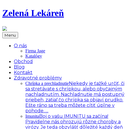
Zelená Lekáreň
Menu
O nás
Firma Jage
Katalógy
Obchod
Blog
Kontakt
Zdravotné problémy
Niekedy je ťažké určiť, či
Chrípka a prechladnutie
sa stretávate s chrípkou, alebo obyčajným
nachladnutím. Nachladnutie má postupný
priebeh, zatiaľ čo chrípka sa objaví prudko.
Ešte ráno sa treba môžete cítiť úplne v
pohode…..
Boj o vašu IMUNITU sa začína!
Imunita
Pravidelne nás ohrozujú rôzne choroby a
virózy. Je teda obzvlášť dôležité každý deň