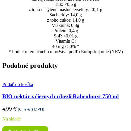
Tuk: <0,5 g
z toho nasýtené mastné kyseliny: <0,1 g
Sacharidy: 14,0 g
z toho cukor: 14,0 g
Vláknina: 0,3g
Proteín: 0,4 g
Soľ: <0,01 g
Vitamín C:
40 mg / 50% *
* Podiel referenčného množstva podľa Európskej únie (NRV)
Podobné produkty
Pridať do košíka
BIO nektár z čiernych ríbezlí Rabenhorst 750 ml
4,99
€
(
6,14
€
s DPH)
Na sklade