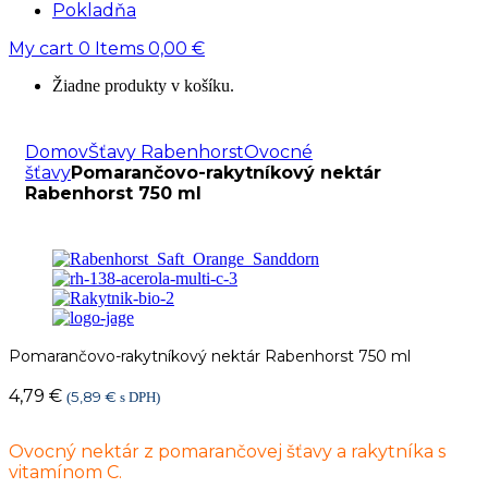
Pokladňa
My cart
0
Items
0,00
€
Žiadne produkty v košíku.
Domov
Šťavy Rabenhorst
Ovocné
šťavy
Pomarančovo-rakytníkový nektár
Rabenhorst 750 ml
Pomarančovo-rakytníkový nektár Rabenhorst 750 ml
4,79
€
5,89
€
(
s DPH)
Ovocný nektár z pomarančovej šťavy a rakytníka s
vitamínom C.