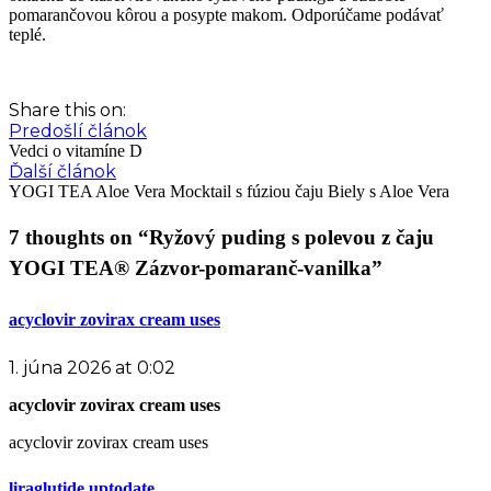
pomarančovou kôrou a posypte makom. Odporúčame podávať
teplé.
Share this on:
Predošlí článok
Vedci o vitamíne D
Ďalší článok
YOGI TEA Aloe Vera Mocktail s fúziou čaju Biely s Aloe Vera
7 thoughts on “Ryžový puding s polevou z čaju
YOGI TEA® Zázvor-pomaranč-vanilka”
acyclovir zovirax cream uses
1. júna 2026 at 0:02
acyclovir zovirax cream uses
acyclovir zovirax cream uses
liraglutide uptodate