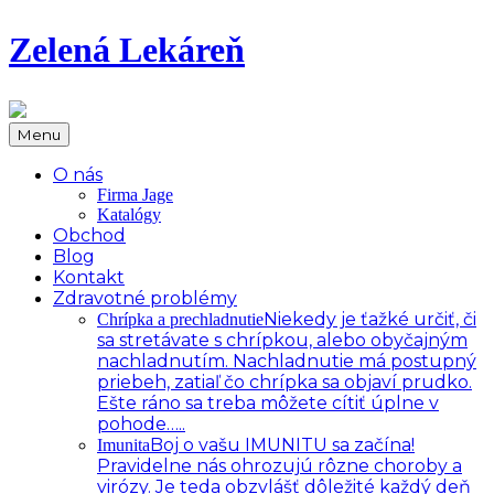
Zelená Lekáreň
Menu
O nás
Firma Jage
Katalógy
Obchod
Blog
Kontakt
Zdravotné problémy
Niekedy je ťažké určiť, či
Chrípka a prechladnutie
sa stretávate s chrípkou, alebo obyčajným
nachladnutím. Nachladnutie má postupný
priebeh, zatiaľ čo chrípka sa objaví prudko.
Ešte ráno sa treba môžete cítiť úplne v
pohode…..
Boj o vašu IMUNITU sa začína!
Imunita
Pravidelne nás ohrozujú rôzne choroby a
virózy. Je teda obzvlášť dôležité každý deň