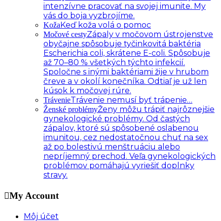
intenzívne pracovať na svojej imunite. My
vás do boja vyzbrojíme.
Keď koža volá o pomoc
Koža
Zápaly v močovom ústrojenstve
Močové cesty
obyčajne spôsobuje tyčinkovitá baktéria
Escherichia coli, skrátene E-coli. Spôsobuje
až 70–80 % všetkých týchto infekcií.
Spoločne s inými baktériami žije v hrubom
čreve a v okolí konečníka. Odtiaľ je už len
kúsok k močovej rúre.
Trávenie nemusí byť trápenie…
Trávenie
Ženy môžu trápiť najrôznejšie
Ženské problémy
gynekologické problémy. Od častých
zápalov, ktoré sú spôsobené oslabenou
imunitou, cez nedostatočnou chuť na sex
až po bolestivú menštruáciu alebo
nepríjemný prechod. Veľa gynekologických
problémov pomáhajú vyriešiť doplnky
stravy.
My Account
Môj účet