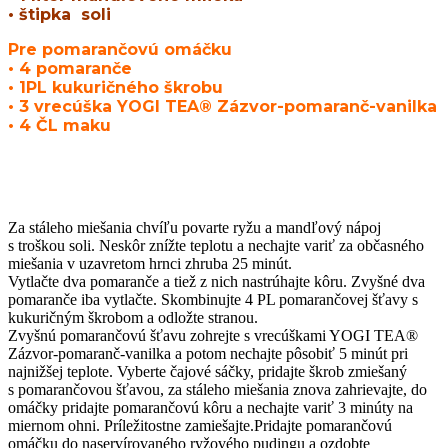
• štipka soli
Pre pomarančovú omáčku
• 4 pomaranče
• 1PL kukuričného škrobu
• 3 vrecúška YOGI TEA® Zázvor-pomaranč-vanilka
• 4 ČL maku
Za stáleho miešania chvíľu povarte ryžu a mandľový nápoj
s troškou soli. Neskôr znížte teplotu a nechajte variť za občasného
miešania v uzavretom hrnci zhruba 25 minút.
Vytlačte dva pomaranče a tiež z nich nastrúhajte kôru. Zvyšné dva
pomaranče iba vytlačte. Skombinujte 4 PL pomarančovej šťavy s
kukuričným škrobom a odložte stranou.
Zvyšnú pomarančovú šťavu zohrejte s vrecúškami YOGI TEA®
Zázvor-pomaranč-vanilka a potom nechajte pôsobiť 5 minút pri
najnižšej teplote. Vyberte čajové sáčky, pridajte škrob zmiešaný
s pomarančovou šťavou, za stáleho miešania znova zahrievajte, do
omáčky pridajte pomarančovú kôru a nechajte variť 3 minúty na
miernom ohni. Príležitostne zamiešajte.Pridajte pomarančovú
omáčku do naservírovaného ryžového pudingu a ozdobte