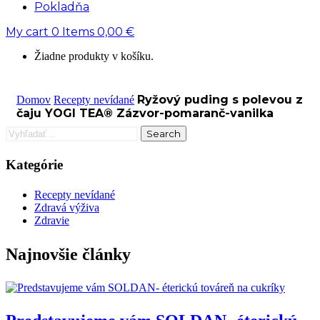
Pokladňa
My cart
0
Items
0,00
€
Žiadne produkty v košíku.
Ryžový puding s polevou z
Domov
Recepty nevídané
čaju YOGI TEA® Zázvor-pomaranč-vanilka
Search
Kategórie
Recepty nevídané
Zdravá výživa
Zdravie
Najnovšie články