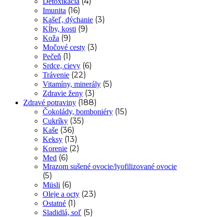
(4)
Detoxikácia
(16)
Imunita
(3)
Kašeľ, dýchanie
(9)
Kĺby, kosti
(9)
Koža
(3)
Močové cesty
(1)
Pečeň
(6)
Srdce, cievy
(22)
Trávenie
(5)
Vitamíny, minerály
(3)
Zdravie ženy
(188)
Zdravé potraviny
(15)
Čokolády, bomboniéry
(35)
Cukríky
(36)
Kaše
(13)
Keksy
(2)
Korenie
(6)
Med
Mrazom sušené ovocie/lyofilizované ovocie
(5)
(6)
Müsli
(23)
Oleje a octy
(1)
Ostatné
(5)
Sladidlá, soľ