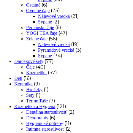
(6)
Ostatné
(23)
Ovocné čaje
(21)
Nálevové vrecká
(2)
Sypané
(6)
Peruánske čaje
(47)
YOGI TEA čaje
(56)
Zelené čaje
(19)
Nálevové vrecká
(3)
Pyramídové vrecká
(34)
Sypané
(77)
Darčekové sety
(40)
Čaje
(37)
Kozmetika
(16)
Deti
(9)
Keramika
(1)
Hrnčeky
(1)
Sety
(7)
Termofľaše
(121)
Kozmetika a Hygiena
(2)
Dentálna starostlivosť
(6)
Deodoranty
(11)
Hygienické potreby
(2)
Intímna starostlivosť