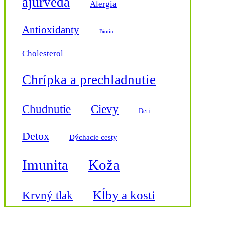
ajurvéda
Jamira
Alergia
KC Rulc
Kibodan
Antioxidanty
Kingsleaf
Biotín
Konopná farma Liptov
Kotsam
Cholesterol
Laetitia
Linteo
Chrípka a prechladnutie
Locacao
London
L´Angelica
Cievy
Chudnutie
Mixit
Deti
Mogador
Natura Imuneco
Detox
Dýchacie cesty
Natura Siberica
Naturica Pharmturica
Nominal
Imunita
Koža
OK+
Obzor
Pilogen Carezza
Kĺby a kosti
Krvný tlak
RaE
Rabenhorst
Regina
Močové cesty
Magnézium