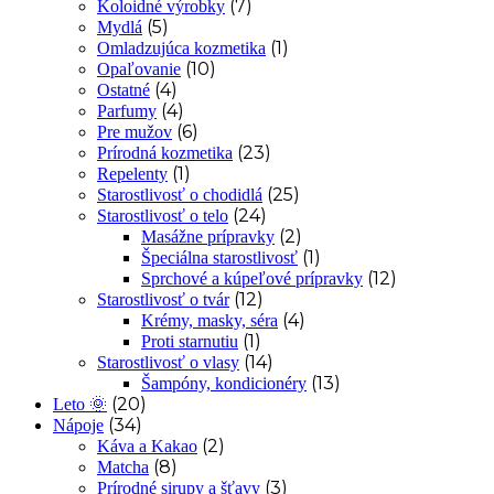
(7)
Koloidné výrobky
(5)
Mydlá
(1)
Omladzujúca kozmetika
(10)
Opaľovanie
(4)
Ostatné
(4)
Parfumy
(6)
Pre mužov
(23)
Prírodná kozmetika
(1)
Repelenty
(25)
Starostlivosť o chodidlá
(24)
Starostlivosť o telo
(2)
Masážne prípravky
(1)
Špeciálna starostlivosť
(12)
Sprchové a kúpeľové prípravky
(12)
Starostlivosť o tvár
(4)
Krémy, masky, séra
(1)
Proti starnutiu
(14)
Starostlivosť o vlasy
(13)
Šampóny, kondicionéry
(20)
Leto 🌞
(34)
Nápoje
(2)
Káva a Kakao
(8)
Matcha
(3)
Prírodné sirupy a šťavy