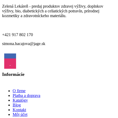
Riston
Zelená Lekáreň - predaj produktov zdravej výživy, doplnkov
Roshen
výživy, bio, diabetických a celiatických potravín, prírodnej
Nechty
Nervy
Nos
SOLIO
kozmetiky a zdravotníckeho materiálu.
Sanny Tea
Sarakina
Onkologické problémy
Selce
Semix
+421 917 802 170
Ortopedické problémy
Oči
Severka
simona.hacajova@jage.sk
Singclean
Soldan Em-Eukal
pleť
Pečeň
Shot
spánok
Soleko
Solia
Stres
TML
Srdce
Starnutie pleti
Tarlton
Informácie
Tatrachema
Svaly
Tipson
Tehotenstvo a dojčenie
Trix
O firme
Vemica
Platba a doprava
Trávenie
Vinkova
Uši
Vegan
Katalógy
Vivaco
Blog
Víno Satko
Kontakt
Vitamíny a minerály
Včelco
Môj účet