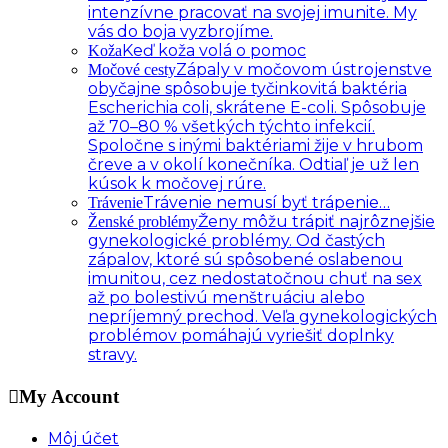
intenzívne pracovať na svojej imunite. My
vás do boja vyzbrojíme.
Keď koža volá o pomoc
Koža
Zápaly v močovom ústrojenstve
Močové cesty
obyčajne spôsobuje tyčinkovitá baktéria
Escherichia coli, skrátene E-coli. Spôsobuje
až 70–80 % všetkých týchto infekcií.
Spoločne s inými baktériami žije v hrubom
čreve a v okolí konečníka. Odtiaľ je už len
kúsok k močovej rúre.
Trávenie nemusí byť trápenie…
Trávenie
Ženy môžu trápiť najrôznejšie
Ženské problémy
gynekologické problémy. Od častých
zápalov, ktoré sú spôsobené oslabenou
imunitou, cez nedostatočnou chuť na sex
až po bolestivú menštruáciu alebo
nepríjemný prechod. Veľa gynekologických
problémov pomáhajú vyriešiť doplnky
stravy.
My Account
Môj účet