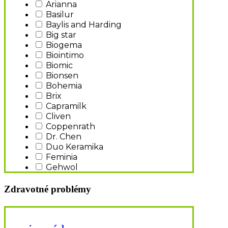
Arianna
Basilur
Baylis and Harding
Big star
Biogema
Biointimo
Biomic
Bionsen
Bohemia
Brix
Capramilk
Cliven
Coppenrath
Dr. Chen
Duo Keramika
Feminia
Gehwol
Hartmann
Helpful
Zdravotné problémy
Hübner
Hübner Original Silicea
JAGE