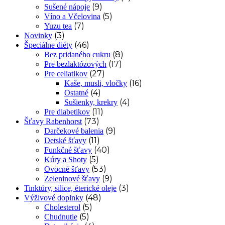
(9)
Sušené nápoje
(5)
Víno a Včelovina
(7)
Yuzu tea
(3)
Novinky
(46)
Špeciálne diéty
(8)
Bez pridaného cukru
(17)
Pre bezlaktózových
(27)
Pre celiatikov
(16)
Kaše, musli, vločky
(4)
Ostatné
(4)
Sušienky, krekry
(11)
Pre diabetikov
(73)
Šťavy Rabenhorst
(9)
Darčekové balenia
(11)
Detské šťavy
(40)
Funkčné šťavy
(5)
Kúry a Shoty
(53)
Ovocné šťavy
(9)
Zeleninové šťavy
(3)
Tinktúry, silice, éterické oleje
(48)
Výživové doplnky
(5)
Cholesterol
(5)
Chudnutie