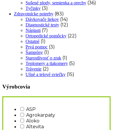
(36)
Sušené plody, semienka a orechy
(3)
Tyčinky
(83)
Zdravotnícke potreby
(14)
Dávkovače liekov
(12)
Diagnostické testy
(7)
Náplasti
(22)
Ortopedické pomôcky
(1)
Ostatné
(3)
Prvá pomoc
(1)
Šampóny
(1)
Starostlivosť o zrak
(5)
Teplomery a tlakomery
(2)
Trávenie
(15)
Ušné a telové sviečky
Výrobcovia
ASP
Agrokarpaty
Aloko
Altevita