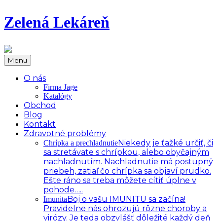
Zelená Lekáreň
Menu
O nás
Firma Jage
Katalógy
Obchod
Blog
Kontakt
Zdravotné problémy
Niekedy je ťažké určiť, či
Chrípka a prechladnutie
sa stretávate s chrípkou, alebo obyčajným
nachladnutím. Nachladnutie má postupný
priebeh, zatiaľ čo chrípka sa objaví prudko.
Ešte ráno sa treba môžete cítiť úplne v
pohode…..
Boj o vašu IMUNITU sa začína!
Imunita
Pravidelne nás ohrozujú rôzne choroby a
virózy. Je teda obzvlášť dôležité každý deň