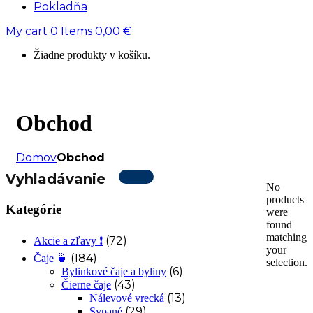
Pokladňa
My cart
0
Items
0,00
€
Žiadne produkty v košíku.
Obchod
Domov
Obchod
Vyhladávanie
No
products
Kategórie
were
found
matching
(72)
Akcie a zľavy ❗
your
(184)
Čaje 🍵
selection.
(6)
Bylinkové čaje a byliny
(43)
Čierne čaje
(13)
Nálevové vrecká
(29)
Sypané