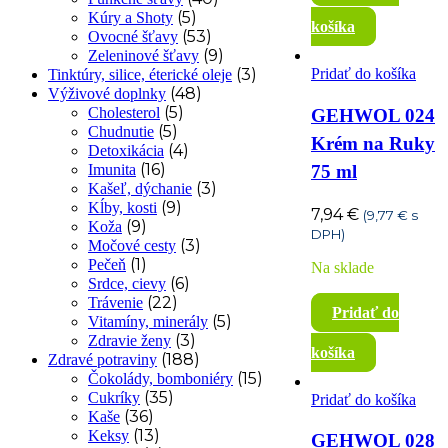
(5)
Kúry a Shoty
košíka
(53)
Ovocné šťavy
(9)
Zeleninové šťavy
Pridať do košíka
(3)
Tinktúry, silice, éterické oleje
(48)
Výživové doplnky
(5)
Cholesterol
GEHWOL 024
(5)
Chudnutie
Krém na Ruky
(4)
Detoxikácia
(16)
75 ml
Imunita
(3)
Kašeľ, dýchanie
(9)
Kĺby, kosti
7,94
€
(
9,77
€
s
(9)
Koža
DPH)
(3)
Močové cesty
(1)
Pečeň
Na sklade
(6)
Srdce, cievy
(22)
Trávenie
Pridať do
(5)
Vitamíny, minerály
(3)
Zdravie ženy
košíka
(188)
Zdravé potraviny
(15)
Čokolády, bomboniéry
(35)
Cukríky
Pridať do košíka
(36)
Kaše
(13)
Keksy
GEHWOL 028