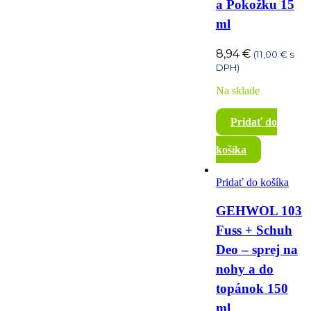
a Pokožku 15
Trávenie
Uši
ml
Vegan
8,94
€
(
11,00
€
s
DPH)
Vitamíny a minerály
Na sklade
Vlasy, nechty, pleť
Pridať do
Únava
Ústa
košíka
Pridať do košíka
Špeciálne diéty
GEHWOL 103
Ženské problémy
Fuss + Schuh
Deo – sprej na
nohy a do
topánok 150
ml