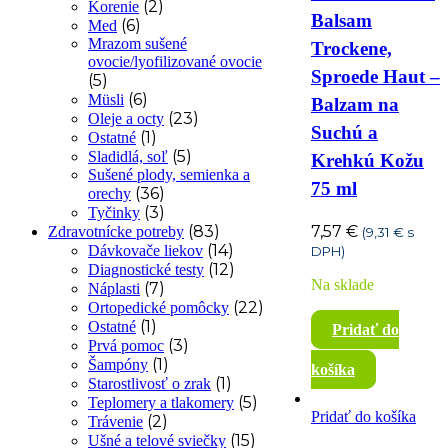
(2)
Korenie
Balsam
(6)
Med
Mrazom sušené
Trockene,
ovocie/lyofilizované ovocie
Sproede Haut –
(5)
(6)
Müsli
Balzam na
(23)
Oleje a octy
Suchú a
(1)
Ostatné
(5)
Sladidlá, soľ
Krehkú Kožu
Sušené plody, semienka a
75 ml
(36)
orechy
(3)
Tyčinky
7,57
€
(83)
Zdravotnícke potreby
(
9,31
€
s
(14)
Dávkovače liekov
DPH)
(12)
Diagnostické testy
Na sklade
(7)
Náplasti
(22)
Ortopedické pomôcky
(1)
Ostatné
Pridať do
(3)
Prvá pomoc
(1)
Šampóny
košíka
(1)
Starostlivosť o zrak
(5)
Teplomery a tlakomery
Pridať do košíka
(2)
Trávenie
(15)
Ušné a telové sviečky