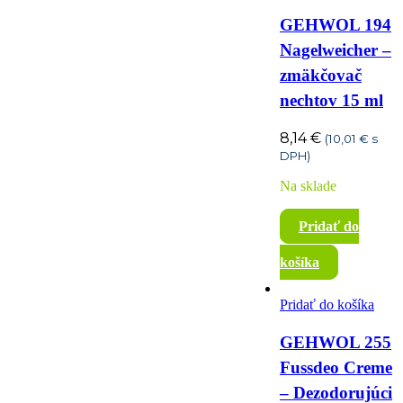
GEHWOL 194
Nagelweicher –
zmäkčovač
nechtov 15 ml
8,14
€
(
10,01
€
s
DPH)
Na sklade
Pridať do
košíka
Pridať do košíka
GEHWOL 255
Fussdeo Creme
– Dezodorujúci