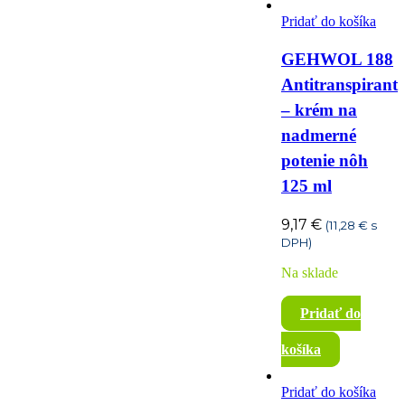
Pridať do košíka
GEHWOL 188
Antitranspirant
– krém na
nadmerné
potenie nôh
125 ml
9,17
€
(
11,28
€
s
DPH)
Na sklade
Pridať do
košíka
Pridať do košíka