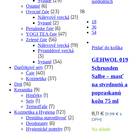
(29)
Sypané
najdrahších
(6)
Ostatné
18
(23)
Ovocné čaje
(21)
Nálevové vrecká
18
(2)
Sypané
36
(6)
Peruánske čaje
54
(47)
YOGI TEA čaje
(56)
Zelené čaje
(19)
Nálevové vrecká
Pridať do košíka
Pyramídové vrecká
(3)
GEHWOL 019
(34)
Sypané
(77)
Darčekové sety
Schrunden
(40)
Čaje
Salbe – masť
(37)
Kozmetika
(16)
na stvrdnutú a
Deti
(9)
Keramika
popraskanú
(1)
Hrnčeky
kožu 75 ml
(1)
Sety
(7)
Termofľaše
(121)
Kozmetika a Hygiena
8,11
€
(
9,98
€
s
(2)
Dentálna starostlivosť
DPH)
(6)
Deodoranty
(11)
Hygienické potreby
Na sklade