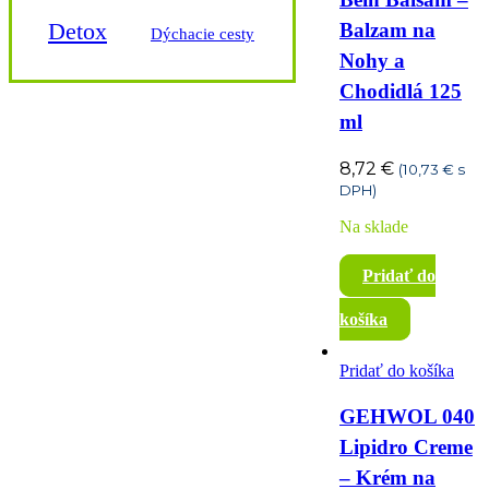
Detox
Balzam na
Dýchacie cesty
Nohy a
Imunita
Chodidlá 125
ml
Koža
8,72
€
(
10,73
€
s
DPH)
Krvný tlak
Na sklade
Pridať do
Kĺby a kosti
košíka
Magnézium
Pridať do košíka
Močové cesty
GEHWOL 040
Nechty
Nervy
Lipidro Creme
– Krém na