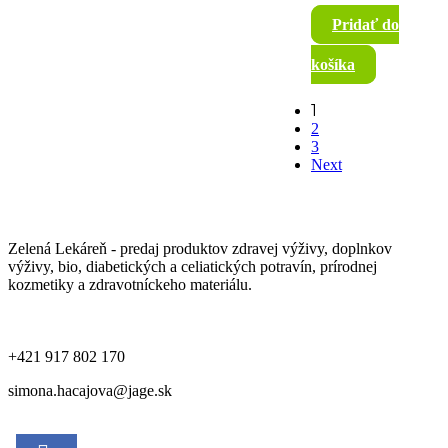
Pridať do
košíka
1
2
3
Next
Zelená Lekáreň - predaj produktov zdravej výživy, doplnkov
výživy, bio, diabetických a celiatických potravín, prírodnej
kozmetiky a zdravotníckeho materiálu.
+421 917 802 170
simona.hacajova@jage.sk