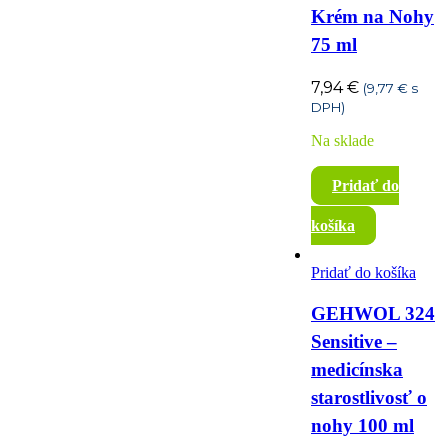
Krém na Nohy
75 ml
7,94
€
(
9,77
€
s
DPH)
Na sklade
Pridať do
košíka
Pridať do košíka
GEHWOL 324
Sensitive –
medicínska
starostlivosť o
nohy 100 ml