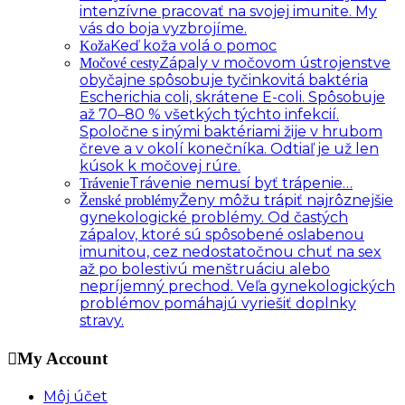
intenzívne pracovať na svojej imunite. My
vás do boja vyzbrojíme.
Keď koža volá o pomoc
Koža
Zápaly v močovom ústrojenstve
Močové cesty
obyčajne spôsobuje tyčinkovitá baktéria
Escherichia coli, skrátene E-coli. Spôsobuje
až 70–80 % všetkých týchto infekcií.
Spoločne s inými baktériami žije v hrubom
čreve a v okolí konečníka. Odtiaľ je už len
kúsok k močovej rúre.
Trávenie nemusí byť trápenie…
Trávenie
Ženy môžu trápiť najrôznejšie
Ženské problémy
gynekologické problémy. Od častých
zápalov, ktoré sú spôsobené oslabenou
imunitou, cez nedostatočnou chuť na sex
až po bolestivú menštruáciu alebo
nepríjemný prechod. Veľa gynekologických
problémov pomáhajú vyriešiť doplnky
stravy.
My Account
Môj účet