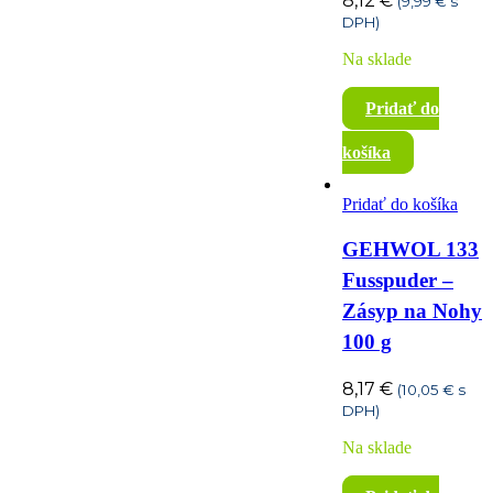
8,12
€
(
9,99
€
s
DPH)
Na sklade
Pridať do
košíka
Pridať do košíka
GEHWOL 133
Fusspuder –
Zásyp na Nohy
100 g
8,17
€
(
10,05
€
s
DPH)
Na sklade