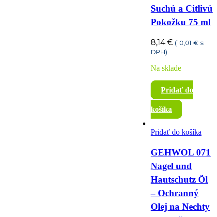
Nos
Suchú a Citlivú
Pokožku 75 ml
Onkologické problémy
8,14
€
(
10,01
€
s
Ortopedické
DPH)
problémy
Na sklade
Pridať do
pleť
Oči
Pečeň
košíka
Shot
spánok
Pridať do košíka
Srdce
Starnutie pleti
GEHWOL 071
Nagel und
Stres
Svaly
Hautschutz Öl
– Ochranný
Tehotenstvo a dojčenie
Olej na Nechty