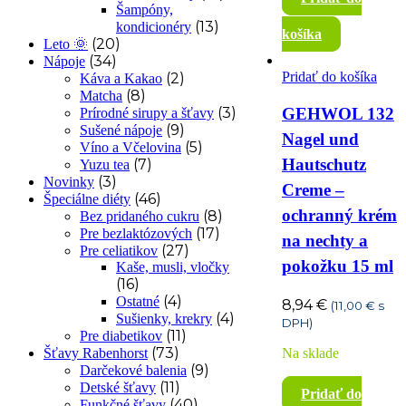
Šampóny,
(13)
kondicionéry
košíka
(20)
Leto 🌞
(34)
Nápoje
Pridať do košíka
(2)
Káva a Kakao
(8)
Matcha
(3)
GEHWOL 132
Prírodné sirupy a šťavy
(9)
Sušené nápoje
Nagel und
(5)
Víno a Včelovina
Hautschutz
(7)
Yuzu tea
(3)
Novinky
Creme –
(46)
Špeciálne diéty
ochranný krém
(8)
Bez pridaného cukru
(17)
Pre bezlaktózových
na nechty a
(27)
Pre celiatikov
pokožku 15 ml
Kaše, musli, vločky
(16)
(4)
Ostatné
8,94
€
(
11,00
€
s
(4)
Sušienky, krekry
DPH)
(11)
Pre diabetikov
(73)
Na sklade
Šťavy Rabenhorst
(9)
Darčekové balenia
(11)
Detské šťavy
Pridať do
(40)
Funkčné šťavy