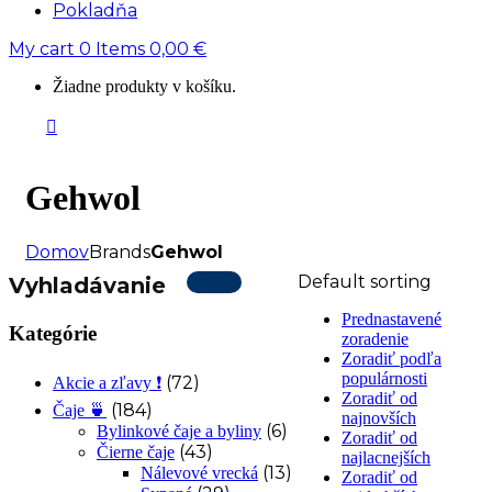
Pokladňa
My cart
0
Items
0,00
€
Žiadne produkty v košíku.
Gehwol
Domov
Brands
Gehwol
Default sorting
Vyhladávanie
Prednastavené
Kategórie
zoradenie
Zoradiť podľa
populárnosti
(72)
Akcie a zľavy ❗
Zoradiť od
(184)
Čaje 🍵
najnovších
(6)
Bylinkové čaje a byliny
Zoradiť od
(43)
Čierne čaje
najlacnejších
(13)
Nálevové vrecká
Zoradiť od