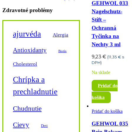
GEHWOL 033
Zdravotné problémy
Nagelschutz-
Stift –
Ochranná
ajurvéda
Alergia
Tyčinka na
Nechty 3 ml
Antioxidanty
Biotín
9,23
€
(
11,35
€
s
DPH)
Cholesterol
Na sklade
Chrípka a
Pridať do
prechladnutie
košíka
Chudnutie
Pridať do košíka
GEHWOL 035
Cievy
Deti
Bein Balsam –