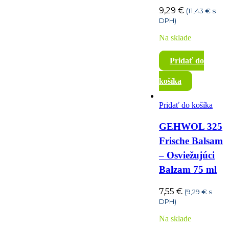
9,29
€
(
11,43
€
s
DPH)
Na sklade
Pridať do
košíka
Pridať do košíka
GEHWOL 325
Frische Balsam
– Osviežujúci
Balzam 75 ml
7,55
€
(
9,29
€
s
DPH)
Na sklade