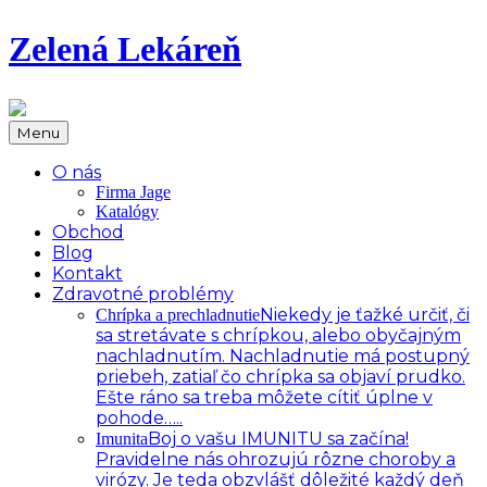
Zelená Lekáreň
Menu
O nás
Firma Jage
Katalógy
Obchod
Blog
Kontakt
Zdravotné problémy
Niekedy je ťažké určiť, či
Chrípka a prechladnutie
sa stretávate s chrípkou, alebo obyčajným
nachladnutím. Nachladnutie má postupný
priebeh, zatiaľ čo chrípka sa objaví prudko.
Ešte ráno sa treba môžete cítiť úplne v
pohode…..
Boj o vašu IMUNITU sa začína!
Imunita
Pravidelne nás ohrozujú rôzne choroby a
virózy. Je teda obzvlášť dôležité každý deň