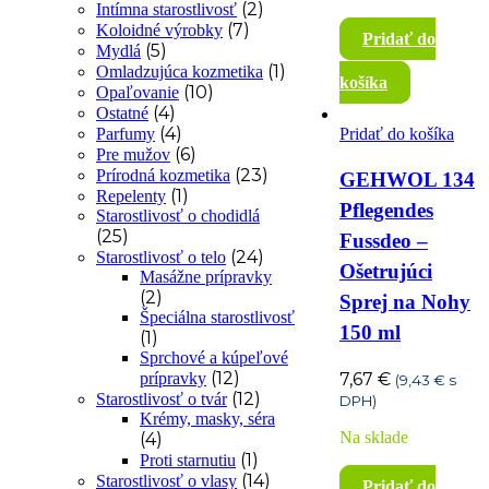
(2)
Intímna starostlivosť
(7)
Koloidné výrobky
Pridať do
(5)
Mydlá
(1)
Omladzujúca kozmetika
košíka
(10)
Opaľovanie
(4)
Ostatné
(4)
Parfumy
Pridať do košíka
(6)
Pre mužov
(23)
Prírodná kozmetika
GEHWOL 134
(1)
Repelenty
Pflegendes
Starostlivosť o chodidlá
(25)
Fussdeo –
(24)
Starostlivosť o telo
Ošetrujúci
Masážne prípravky
(2)
Sprej na Nohy
Špeciálna starostlivosť
150 ml
(1)
Sprchové a kúpeľové
(12)
7,67
€
prípravky
(
9,43
€
s
(12)
Starostlivosť o tvár
DPH)
Krémy, masky, séra
Na sklade
(4)
(1)
Proti starnutiu
(14)
Starostlivosť o vlasy
Pridať do