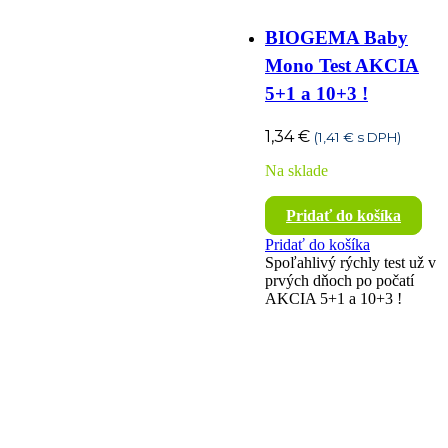
BIOGEMA Baby
Mono Test AKCIA
5+1 a 10+3 !
1,34
€
(
1,41
€
s DPH)
Na sklade
Pridať do košíka
Pridať do košíka
Spoľahlivý rýchly test už v
prvých dňoch po počatí
AKCIA 5+1 a 10+3 !