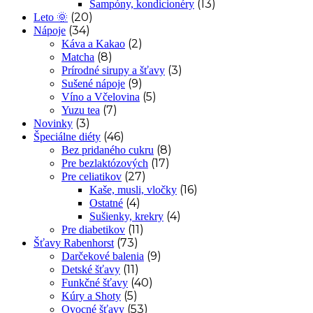
(13)
Šampóny, kondicionéry
(20)
Leto 🌞
(34)
Nápoje
(2)
Káva a Kakao
(8)
Matcha
(3)
Prírodné sirupy a šťavy
(9)
Sušené nápoje
(5)
Víno a Včelovina
(7)
Yuzu tea
(3)
Novinky
(46)
Špeciálne diéty
(8)
Bez pridaného cukru
(17)
Pre bezlaktózových
(27)
Pre celiatikov
(16)
Kaše, musli, vločky
(4)
Ostatné
(4)
Sušienky, krekry
(11)
Pre diabetikov
(73)
Šťavy Rabenhorst
(9)
Darčekové balenia
(11)
Detské šťavy
(40)
Funkčné šťavy
(5)
Kúry a Shoty
(53)
Ovocné šťavy