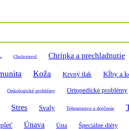
Chrípka a prechladnutie
Cholesterol
ín
munita
Koža
Kĺby a k
Krvný tlak
Ortopedické problémy
Onkologické problémy
Stres
Svaly
Tehotenstvo a dojčenie
Únava
 pleť
Špeciálne diéty
Ústa