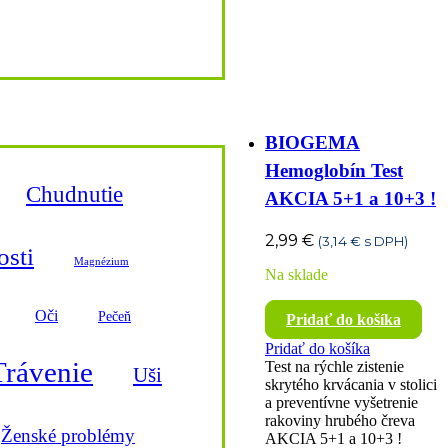
BIOGEMA
Hemoglobín Test
Chudnutie
AKCIA 5+1 a 10+3 !
2,99
€
(
3,14
€
s DPH)
osti
Magnézium
Na sklade
Oči
Pečeň
Pridať do košíka
Pridať do košíka
Trávenie
Test na rýchle zistenie
Uši
skrytého krvácania v stolici
a preventívne vyšetrenie
rakoviny hrubého čreva
Ženské problémy
AKCIA 5+1 a 10+3 !