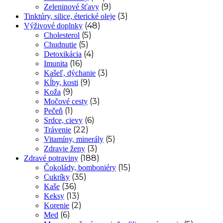
(9)
Zeleninové šťavy
(3)
Tinktúry, silice, éterické oleje
(48)
Výživové doplnky
(5)
Cholesterol
(5)
Chudnutie
(4)
Detoxikácia
(16)
Imunita
(3)
Kašeľ, dýchanie
(9)
Kĺby, kosti
(9)
Koža
(3)
Močové cesty
(1)
Pečeň
(6)
Srdce, cievy
(22)
Trávenie
(5)
Vitamíny, minerály
(3)
Zdravie ženy
(188)
Zdravé potraviny
(15)
Čokolády, bomboniéry
(35)
Cukríky
(36)
Kaše
(13)
Keksy
(2)
Korenie
(6)
Med