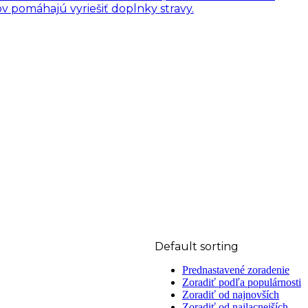
 pomáhajú vyriešiť doplnky stravy.
Default sorting
Prednastavené zoradenie
Zoradiť podľa populárnosti
Zoradiť od najnovších
Zoradiť od najlacnejších