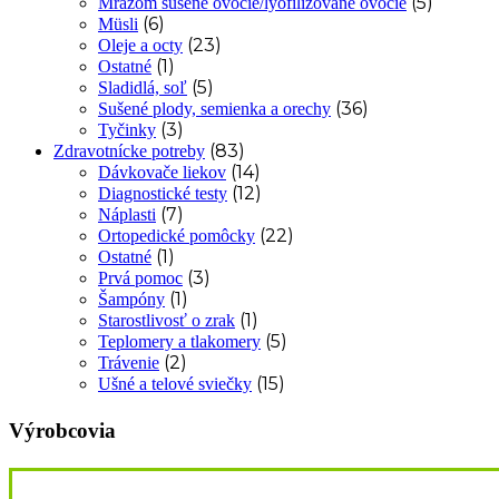
(5)
Mrazom sušené ovocie/lyofilizované ovocie
(6)
Müsli
(23)
Oleje a octy
(1)
Ostatné
(5)
Sladidlá, soľ
(36)
Sušené plody, semienka a orechy
(3)
Tyčinky
(83)
Zdravotnícke potreby
(14)
Dávkovače liekov
(12)
Diagnostické testy
(7)
Náplasti
(22)
Ortopedické pomôcky
(1)
Ostatné
(3)
Prvá pomoc
(1)
Šampóny
(1)
Starostlivosť o zrak
(5)
Teplomery a tlakomery
(2)
Trávenie
(15)
Ušné a telové sviečky
Výrobcovia