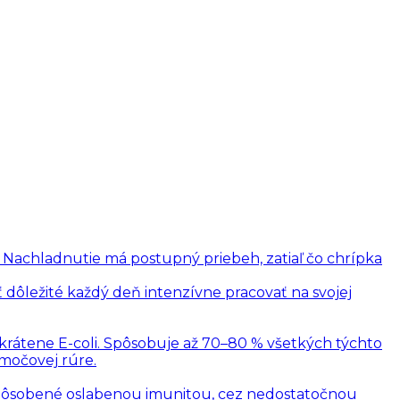
. Nachladnutie má postupný priebeh, zatiaľ čo chrípka
 dôležité každý deň intenzívne pracovať na svojej
skrátene E-coli. Spôsobuje až 70–80 % všetkých týchto
 močovej rúre.
 spôsobené oslabenou imunitou, cez nedostatočnou