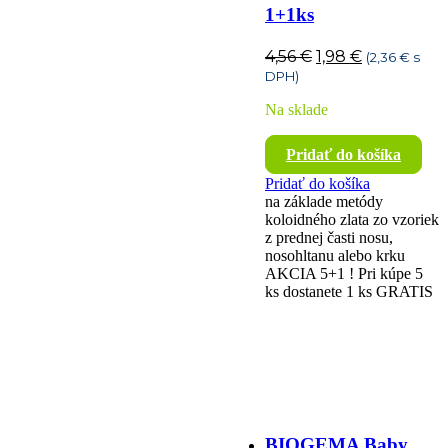
1+1ks
Pôvodná
Aktuálna
4,56
€
1,98
€
(
2,36
€
s
cena
cena
DPH)
bola:
je:
Na sklade
4,56 €.
1,98 €.
Pridať do košíka
Pridať do košíka
na základe metódy
koloidného zlata zo vzoriek
z prednej časti nosu,
nosohltanu alebo krku
AKCIA 5+1 ! Pri kúpe 5
ks dostanete 1 ks GRATIS
BIOGEMA Baby