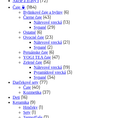
(72)
Akcie a zľavy ❗
(184)
Čaje 🍵
(6)
Bylinkové čaje a byliny
(43)
Čierne čaje
(13)
Nálevové vrecká
(29)
Sypané
(6)
Ostatné
(23)
Ovocné čaje
(21)
Nálevové vrecká
(2)
Sypané
(6)
Peruánske čaje
(47)
YOGI TEA čaje
(56)
Zelené čaje
(19)
Nálevové vrecká
(3)
Pyramídové vrecká
(34)
Sypané
(77)
Darčekové sety
(40)
Čaje
(37)
Kozmetika
(16)
Deti
(9)
Keramika
(1)
Hrnčeky
(1)
Sety
(7)
Termofľaše