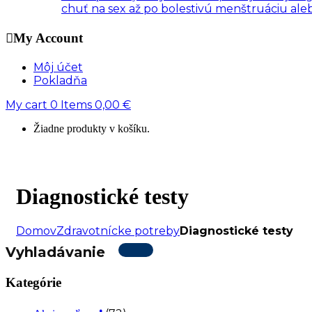
chuť na sex až po bolestivú menštruáciu al
My Account
Môj účet
Pokladňa
My cart
0
Items
0,00
€
Žiadne produkty v košíku.
Diagnostické testy
Domov
Zdravotnícke potreby
Diagnostické testy
Vyhladávanie
Kategórie