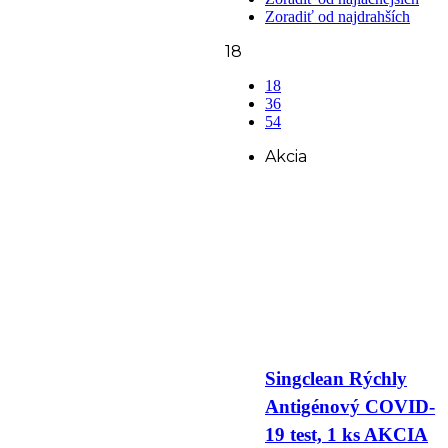
Zoradiť od najdrahších
18
18
36
54
Akcia
Singclean Rýchly
Antigénový COVID-
19 test, 1 ks AKCIA