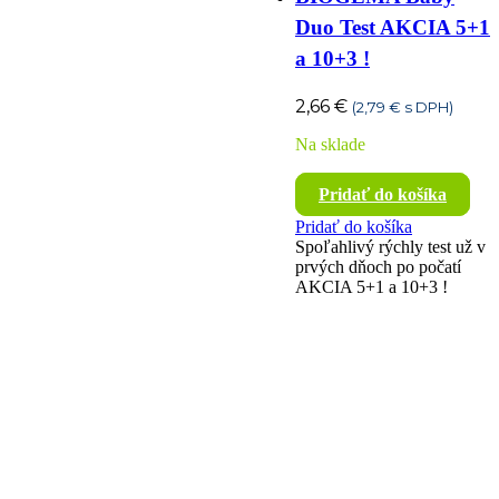
Duo Test AKCIA 5+1
a 10+3 !
2,66
€
(
2,79
€
s DPH)
Na sklade
Pridať do košíka
Pridať do košíka
Spoľahlivý rýchly test už v
prvých dňoch po počatí
AKCIA 5+1 a 10+3 !