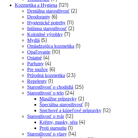
(121)
Kozmetika a Hygiena
(2)
Dentálna starostlivosť
(6)
Deodoranty
(11)
Hygienické potreby
(2)
Intímna starostlivosť
(7)
Koloidné výrobky
(5)
Mydlá
(1)
Omladzujúca kozmetika
(10)
Opaľovanie
(4)
Ostatné
(4)
Parfumy
(6)
Pre mužov
(23)
Prírodná kozmetika
(1)
Repelenty
(25)
Starostlivosť o chodidlá
(24)
Starostlivosť o telo
(2)
Masážne prípravky
(1)
Špeciálna starostlivosť
(12)
Sprchové a kúpeľové prípravky
(12)
Starostlivosť o tvár
(4)
Krémy, masky, séra
(1)
Proti starnutiu
(14)
Starostlivosť o vlasy