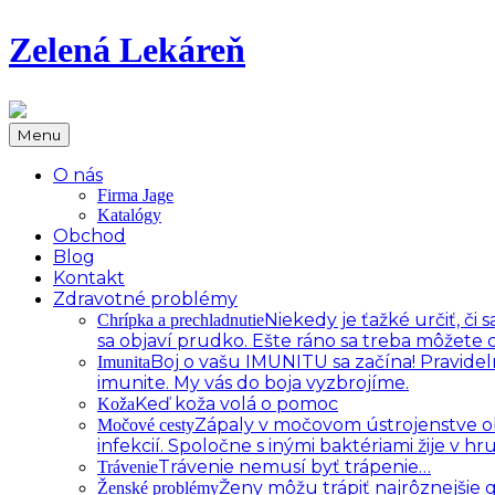
Zelená Lekáreň
Menu
O nás
Firma Jage
Katalógy
Obchod
Blog
Kontakt
Zdravotné problémy
Niekedy je ťažké určiť, č
Chrípka a prechladnutie
sa objaví prudko. Ešte ráno sa treba môžete c
Boj o vašu IMUNITU sa začína! Pravidel
Imunita
imunite. My vás do boja vyzbrojíme.
Keď koža volá o pomoc
Koža
Zápaly v močovom ústrojenstve oby
Močové cesty
infekcií. Spoločne s inými baktériami žije v 
Trávenie nemusí byť trápenie…
Trávenie
Ženy môžu trápiť najrôznejšie
Ženské problémy