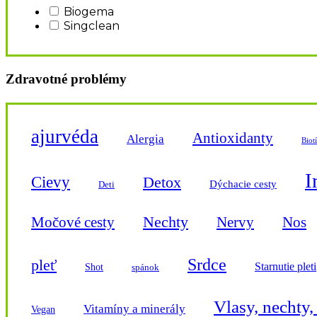
Biogema
Singclean
Zdravotné problémy
ajurvéda
Antioxidanty
Alergia
Biot
I
Cievy
Detox
Dýchacie cesty
Deti
Nechty
Močové cesty
Nervy
Nos
Srdce
pleť
Starnutie pleti
Shot
spánok
Vlasy, nechty,
Vitamíny a minerály
Vegan