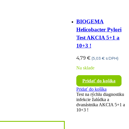
BIOGEMA
Helicobacter Pylori
Test AKCIA 5+1 a
10+3 !
4,79
€
(
5,03
€
s DPH)
Na sklade
Pridať do košíka
Pridať do košíka
Test na rýchlu diagnostiku
infekcie žalúdka a
dvanástnika AKCIA 5+1 a
10+3 !