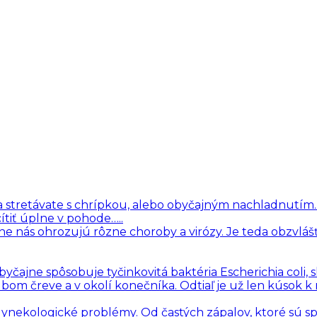
i sa stretávate s chrípkou, alebo obyčajným nachladnutím
ítiť úplne v pohode…..
ne nás ohrozujú rôzne choroby a virózy. Je teda obzvlášť
čajne spôsobuje tyčinkovitá baktéria Escherichia coli, 
hrubom čreve a v okolí konečníka. Odtiaľ je už len kúsok k
 gynekologické problémy. Od častých zápalov, ktoré sú